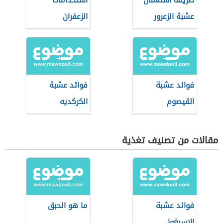
طريقة استعمال
استخدامات
عشبة الزعرور
الزعفران
فوائد عشبة
فوائد عشبة
القيصوم
الكركديه
مقالات من تصنيف تغذية
فوائد عشبة
ما هو الحبق
الإسبغول