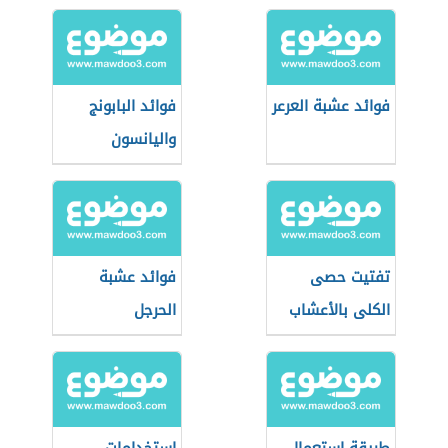
المبايض
فوائد عشبة العرعر
فوائد البابونج
واليانسون
تفتيت حصى
فوائد عشبة
الكلى بالأعشاب
الحرجل