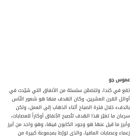
عموس جو
تقع في كندا، وتتضمّن سلسلة من الأنفاق التي شيّدت في
أوائل القرن العشرين، وكان الهدف منها هو شعور النّاس
بالدفء خلال فترة الصباح أثناء الذهاب إلى العمل، ولكن
سرعان ما تغيّر هذا الهدف لتُصبح الأنفاق أوكاراً للعصابات،
وأبرز ما قيل عنها هو وجود الكابون فيها، وهو واحد من أبرز
زعماء وعصابات المافيا، والذي تورّط بمجموعة كبيرة من