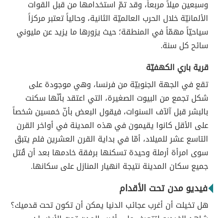
وسبعين ميلاً مربعاً، وقد تمّ استخدامها من قبل القوات
الألمانيّة خلال الحرب العالميّة الثانية، وحالياً تعتبر مركزاً
سياحيّاً مهمّاً في المنطقة؛ حيث يزورها ما يزيد عن مليوني
سائح كل سنة.
قرية باري الكهفيّة
تقع في الجهة الجنوبيّة من فرنسا، وهي موجودة على
شكل تجمع من البيوت الصغيرة، التي اعتقد بأنّها سكنت
بالبشر قبل آلآف السنوات، فيقول البعض بأنّ خمسين شخصاً
على الأقل كانوا يقيمون في هذه المدينة في أواخر القرن
التاسع عشر للميلاد، أمّا في بداية القرن العشرين فلم يتبقَ
سوى امرأة أرملة وحيدة تسكنها برفقة خادمها بعد أن قُتل
جميع سكان المدينة نتيجة انهيار المنازل على سكانها.
فيديو مدن تحت الأقدام
هل تخيلت أن أغرب عجائب الدنيا يمكن أن تكون تحت قدميك؟