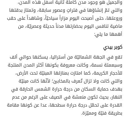
والجميل هو وجود مدن كاملة ثانية أسفل هذه المدن،
والتي تمّ إنشاؤها في فتراتٍ وعصور سابقة، وتمتاز بدقتها
وروعتها، حتى أصبحت اليوم مزاراً سياحيّاً، وشاهداً على حقب
ماضية تنافس اليوم بحضارتها مدناً حديثة وعصريّة، من
أهمها ما يلي:
كوبر بيدي
تقع في الجهة الشماليّة من أستراليا، يسكنها حوالي ألف
وسبعمئة نسمة، وكانت معروفة بكونها أكثر المدن المنتجة
للأحجار الكريمة، كما امتازت بمنازلها المبنيّة تحت الأرض،
والتي كانت ولا تزال تُعرف بالمخابئ؛ لأنّها كانت مبنيّة
بهدف حماية السكان من درجة حرارة الشمس الحارقة في
النهار، بحيث تكون منعشة في الصيف على الرغم من عدم
القدرة على تحمّل درجة حرارة سطحها، عدا عن كونها مقامة
بطريقة فنيّة ومميّزة.