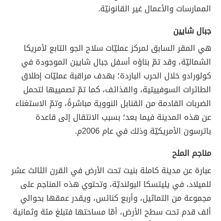
الممارسات والأعمال غير القانونيّة.
جبال شايين
هي المقر السابق لمركز عمليّات سلاح الجو التابع لأمريكا
الشماليّة، وقد تمّ بناؤه أسفل جبال شايين الموجودة في
كولورادو خلال الحرب الباردة؛ بهدف مراقبة عمليّات إطلاق
الطائرات السوفييتية، والقذائف، كما تمّ تصمييها لتحمل
الضربات القادمة من القنابل النووية مباشرةً، وتمّ الاستغناء
عن هذه المدينة فيما بعد؛ بسبب الانتقال إلى قاعدة
باترسون الأمريكيّة وذلك في عام 2006م.
مناجم الملح
عبارة عن مدينة كاملة بنيت تحت الأرض في القرن الثالث عشر
للميلاد، في يليتسكا البولنديّة، وتحتوي هذه المناجم على
مجموعة من التماثيل، وأربع كنائس، ويقدر عمقها بحوالي
ألف قدم تحت سطح الأرض، أمّا مساحتها فتبلغ مئة وثمانية