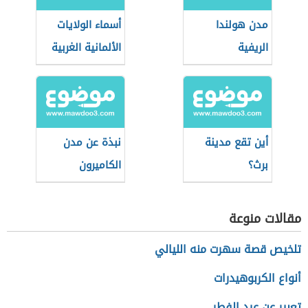
مدن هولندا
أسماء الولايات
الريفية
الألمانية الغربية
أين تقع مدينة
نبذة عن مدن
برث؟
الكاميرون
مقالات منوعة
تلخيص قصة سهرت منه الليالي
أنواع الكربوهيدرات
تعبير عن عيد الفطر