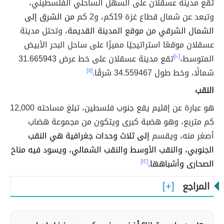
تقع مدينة عسقلان على السهل الساحلي الفلسطيني،
وتبعد عن شمال قطاع غزة 19كم، و2 كم
من الشرق إلى
الشمال الشرقي من موقع المدينة القديمة
، وتحتل مدينة
عسقلان موقعًا استراتيجيًا مميزًا على ساحل البحر الأبيض
المتوسط،
[١٠]
تقع مدينة عسقلان على خط عرض 31.665943
شمالًا، وخط طول 34.559467 شرقًا.
[١١]
النقب
هو عبارة عن إقليم يقع جنوب فلسطين، تبلغ مساحته 12,000
كم متربع، وهو هضبة كبرى ويتكون من مجموعة هضاب
أصغر منه، ويقسم
إلى ثلاث وحدات جغرافية هي النقب
الجنوبي، والنقب الأوسط والنقب الشمالي، ويسود فيه مناخ
الصحارى وأشباهها.
[١٢]
المراجع