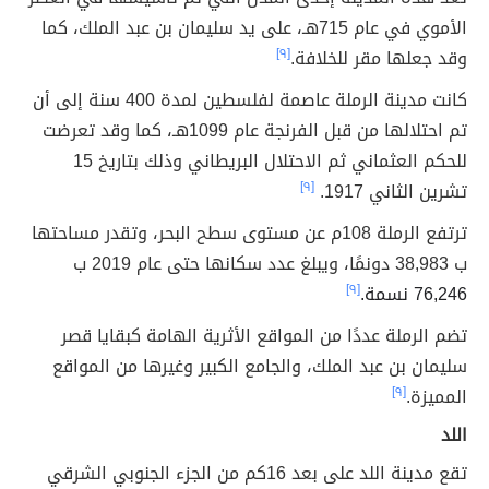
الأموي في عام 715هـ، على يد سليمان بن عبد الملك، كما
وقد جعلها مقر للخلافة.
[٩]
كانت مدينة الرملة عاصمة لفلسطين لمدة 400 سنة إلى أن
تم احتلالها من قبل الفرنجة عام 1099هـ، كما وقد تعرضت
للحكم العثماني ثم الاحتلال البريطاني وذلك بتاريخ 15
تشرين الثاني 1917.
[٩]
ترتفع الرملة 108م عن مستوى سطح البحر،
وتقدر مساحتها
ب 38,983 دونمًا، ويبلغ عدد سكانها حتى عام 2019 ب
76,246 نسمة.
[٩]
تضم الرملة عددًا من المواقع الأثرية الهامة كبقايا قصر
سليمان بن عبد الملك، والجامع الكبير وغيرها من المواقع
المميزة.
[٩]
اللد
تقع مدينة اللد على بعد 16كم من الجزء الجنوبي الشرقي