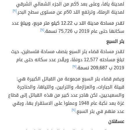
لمدينة يافا، وعلى بعد 5كم من الجزء الشمالي الشرقي
لمدينة الرملة، وترتفع اللد 50م عن مستوى سطح البحر.
[٩]
تقدر مساحة مدينة اللد ب 12.22 كيلو متر مربع، ويبلغ
عدد
سكانها حتى عام 2019 ب 75,726
نسمة.
[٩]
بئر السبع
تقدر مساحة قضاء بئر السبع بنصف مساحة فلسطين، حيث
تبلغ مساحته 12,577 دونمًا، ويقُدر عدد سكانه حتى عام
2019 ب
209,687 نسمة.
[٩]
ويضم قضاء بئر السبع مجموعة من القبائل الكبيرة هي:
قبيلة الجبارات، والعزازمة، والترابين، والتياها، والحناجرة
والسعيديين، لكن هاجر عدد كبير من هذه القبائل إلى قطاع
غزة بعد نكبة عام 1948 وعملوا على الاستقرار بها، وبقي
عدد منهم في بئر السبع.
[٩]
عسقلان