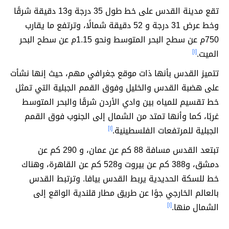
تقع مدينة القدس على خط طول 35 درجة و13 دقيقة شرقًا
وخط عرض 31 درجة و 52 دقيقة شمالًا، وترتفع ما يقارب
750م عن سطح البحر المتوسط ونحو 1.15م عن سطح البحر
الميت.
[١]
تتميز القدس بأنها ذات موقع جغرافي مهم، حيث إنها نشأت
على هضبة القدس والخليل وفوق القمم الجبلية التي تمثل
خط تقسيم للمياه بين وادي الأردن شرقًا والبحر المتوسط
غربًا، كما وأنها تمتد من الشمال إلى الجنوب فوق القمم
الجبلية للمرتفعات الفلسطينية.
[١]
تبتعد القدس مسافة 88 كم عن عمان، و 290 كم عن
دمشق، و388 كم عن بيروت و528 كم عن القاهرة، وهناك
خط للسكة الحديدية يربط القدس بيافا. وترتبط القدس
بالعالم الخارجي جوًا عن طريق مطار قلندية الواقع إلى
الشمال منها.
[١]