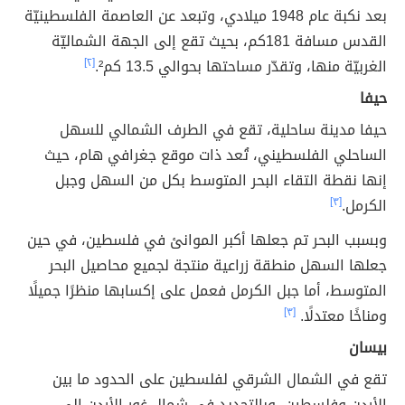
بعد نكبة عام 1948 ميلادي، وتبعد عن العاصمة الفلسطينيّة
القدس مسافة 181كم، بحيث تقع إلى الجهة الشماليّة
الغربيّة منها، وتقدّر مساحتها بحوالي 13.5 كم².
[٢]
حيفا
حيفا مدينة ساحلية، تقع في الطرف الشمالي للسهل
الساحلي الفلسطيني، تُعد ذات موقع جغرافي هام، حيث
إنها نقطة التقاء البحر المتوسط بكل من السهل وجبل
الكرمل.
[٣]
وبسبب البحر تم جعلها أكبر الموانئ في فلسطين، في حين
جعلها السهل منطقة زراعية منتجة لجميع محاصيل البحر
المتوسط، أما جبل الكرمل فعمل على إكسابها منظرًا جميلًا
ومناخًا معتدلًا.
[٣]
بيسان
تقع في الشمال الشرقي لفلسطين على الحدود ما بين
الأردن وفلسطين، وبالتحديد في شمال غور الأردن إلى