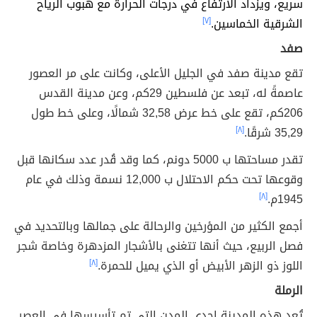
سريع، ويزداد الارتفاع في درجات الحرارة مع هبوب الرياح
الشرقية الخماسين.
[٧]
صفد
تقع مدينة صفد في الجليل الأعلى، وكانت على مر العصور
عاصمةً له، تبعد عن فلسطين 29كم، وعن مدينة القدس
206كم، تقع على خط عرض 32,58 شمالًا، وعلى خط طول
35,29 شرقًا.
[٨]
تقدر مساحتها ب 5000 دونم، كما وقد قُدر عدد سكانها قبل
وقوعها تحت حكم الاحتلال ب 12,000 نسمة وذلك في عام
1945م.
[٨]
أجمع الكثير من المؤرخين والرحالة على جمالها وبالتحديد في
فصل الربيع، حيث أنها تتغنى بالأشجار المزدهرة وخاصة شجر
اللوز ذو الزهر الأبيض أو الذي يميل للحمرة.
[٨]
الرملة
تُعد هذه المدينة
إحدى المدن التي تم تأسيسها في العصر