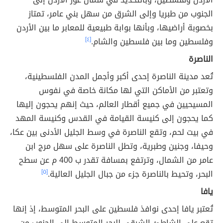
الجنوب من طبريا وإلى الشرق من سهل بني عامر، تمتاز
بخصوبة أراضيها، وبأنها بوابة طبيعية للمعابر ما بين الأردن
وفلسطين وما بين فلسطين والشام.
[٤]
الناصرة
تُعد مدينة الناصرة إحدى أكبر وأجمل المدن الفلسطينية،
وتعتبر من الأماكن التي لها مكانة خاصة في نفوس
المسيحيين في جميع أقطار العالم، حيث إنهم يحجون إليها
كما يحجون إلى كنيسة القيامة في القدس وكنيسة المهد
في بيت لحم، وتقع الناصرة في وسط الجليل الأدنى بين عكا،
وحيفا، وجنين وطبرية، وتطل الناصرة على سهل مرج ابن
عامر من الشمال، وترتفع بمسافة تقدر ب 400 م عن سطح
البحر، وتحيط بالناصرة جزء من جبال الجليل العالية.
[٥]
يافا
تُعتبر يافا إحدى نوافذ فلسطين على البحر المتوسط، إذ إنها
تقع على الشاطئ الشرقي للبحر المتوسط إلى الجنوب من