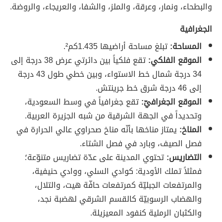
والبطحاء، ونمار، وعرقة، والملز، والشفا، والعريجاء، والروضة.
الجغرافية
المساحة:
تبلغ مساحة أراضيها 1.435كم².
الموقع الفلكي:
تقع فلكياً بين دائرتي عرض 38 درجة إلى
34 درجة شمال خط الاستواء، وبين خطي طول 43 درجة
إلى 46 درجة شرق خط جرينتش.
الموقع الجغرافيّ:
تقع جغرافياً في وسط السعودية،
وتحديداً في الجهة الشرقية من شبه الجزيرة العربية.
المناخ:
يمتاز مناخها بأنّه مناخ صحراوي عالي الحرارة في
فصل الصيف، وبارد في فصل الشتاء.
التضاريس:
تحتوي المدينة على عدّة تضاريس متنوّعة؛
فمثلاً تملك الأودية: كوادي السلي، ووادي حنيفية،
والمرتفعات الجبليّة كمرتفعات حافّة هيت، والتلال،
والهضاب الرسوبيّة كالقسم الشرقي لهضبة نجد،
والكثبان الرملية كنفود المعيزيلة.