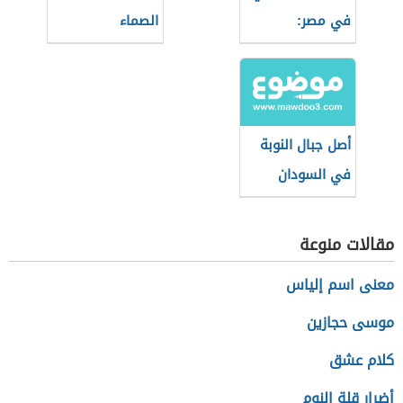
في مصر:
الصماء
الجيولوجيا
والأحداث
أصل جبال النوبة
في السودان
مقالات منوعة
معنى اسم إلياس
موسى حجازين
كلام عشق
أضرار قلة النوم