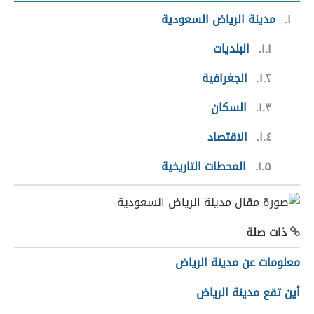
١
مدينة الرياض السعودية
١.١
البلديات
١.٢
الجغرافية
١.٣
السكان
١.٤
الاقتصاد
١.٥
المحطات التاريخية
ذات صلة
معلومات عن مدينة الرياض
أين تقع مدينة الرياض