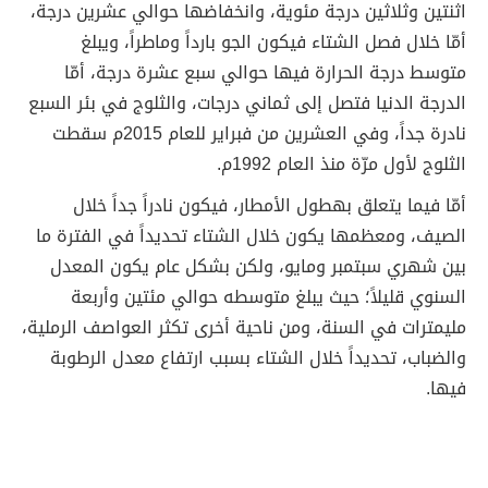
اثنتين وثلاثين درجة مئوية، وانخفاضها حوالي عشرين درجة،
أمّا خلال فصل الشتاء فيكون الجو بارداً وماطراً، ويبلغ
متوسط درجة الحرارة فيها حوالي سبع عشرة درجة، أمّا
الدرجة الدنيا فتصل إلى ثماني درجات، والثلوج في بئر السبع
نادرة جداً، وفي العشرين من فبراير للعام 2015م سقطت
الثلوج لأول مرّة منذ العام 1992م.
أمّا فيما يتعلق بهطول الأمطار، فيكون نادراً جداً خلال
الصيف، ومعظمها يكون خلال الشتاء تحديداً في الفترة ما
بين شهري سبتمبر ومايو، ولكن بشكل عام يكون المعدل
السنوي قليلاً؛ حيث يبلغ متوسطه حوالي مئتين وأربعة
مليمترات في السنة، ومن ناحية أخرى تكثر العواصف الرملية،
والضباب، تحديداً خلال الشتاء بسبب ارتفاع معدل الرطوبة
فيها.