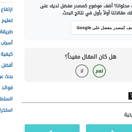
محتوانا؟ أضف موضوع كمصدر مفضل لديك على
ارتفاع
 مقالاتنا أولاً بأول في نتائج البحث.
تعليم 
ف كمصدر مفضل على Google
طريقة 
أسباب 
كيفية 
هل كان المقال مفيداً؟
أفضل ا
نعم
لا
بحث عن
فوائد 
السلطا
استخرا
خية