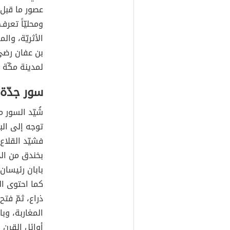
عصور ما قبل 
ومحليّاً تعرف
الأثريّة، وال
بن عفان رضي 
لمدينة مكّة المكر
سور جدّة و
شُيّد السور 
توجه إلى الب
فشيّد القلاع
بخندق من الخ
بابان رئيسان
كما احتوى ال
ذراع، ثمّ فت
المغاربة، وب