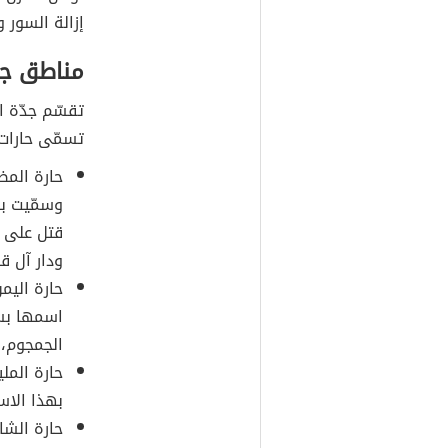
إزالة السور 
مناطق جدّ
تقسّم جدّة ا
تسمّى حارات،
حارة المظل
وسمّيت به
قتل على ي
ودار آل قا
حارة اليمن
اسمها بسب
الجمجوم، 
حارة المل
بهذا الاس
حارة الشا