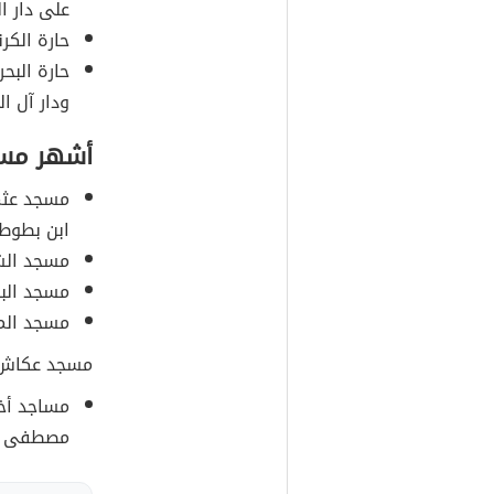
على دار ا
حارة الكرن
حارة البح
ودار آل الن
أشهر مساج
مسجد عثم
ابن بطوطة
مسجد الشا
مسجد الباشا: شيد
مسجد المعم
مسجد عكاش: بني قبل عام
مساجد أخ
مصطفى ال