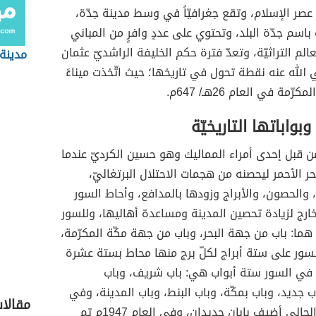
عصر الإسلام، وتقع جغرافيّاً في وسط مدينة جدّة،
 باسم جدّة البلد، وتحتوي على عددٍ وافرٍ من المباني
معالم التراثيّة، وتعدّ فترة حكم الخليفة الراشديّ عثمان
مدينة
الله عنه نقطة تحول في تاريخها؛ حيث اتّخذت ميناءً
ّمة في العام 26هـ/ 647م.
بواباتها التاريخيّة
من قبل إحدى أمراء المماليك وهو حسين الكرديّ عندما
حر الأحمر ليحصنه من هجمات الاحتلال البرتغاليّ،
، والحصون، والأبراج وزودها بالمدافع، وأحاط السور
ارج لزيادة تحصين المدينة ومساعدة أهاليها، وللسور
 هما: باب من جهة البحر، وباب من جهة مكّة المكرّمة،
سور على ستة أبراج لكلّ برج منها محاط بستة عشرة
ح في السور ستة أبواب هي: باب شريف، وباب
اب جديد، وباب بمكّة، وباب البنط، وباب المدينة، وفي
مقالا
أوائل القرن الحالي أضيف بابان جديدان، وفي العام 1947م تم