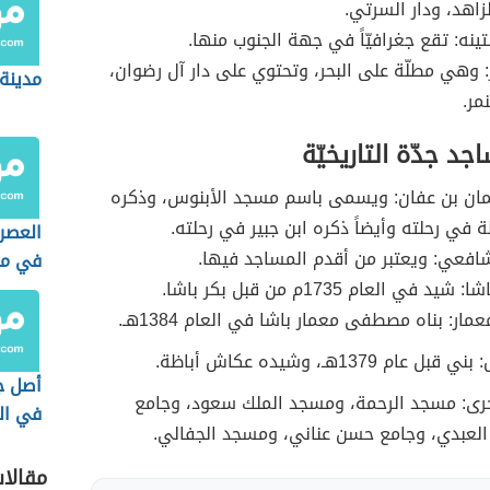
لزاهد، ودار السرتي.
تينه: تقع جغرافيّاً في جهة الجنوب منها.
ر: وهي مطلّة على البحر، وتحتوي على دار آل رضوان،
مدينة
مر.
د جدّة التاريخيّة
ان بن عفان: ويسمى باسم مسجد الأبنوس، وذكره
 في رحلته وأيضاً ذكره ابن جبير في رحلته.
العصر
فعي: ويعتبر من أقدم المساجد فيها.
في مص
 في العام 1735م من قبل بكر باشا.
الجيول
والأحد
ار: بناه مصطفى معمار باشا في العام 1384هـ.
 1379هـ، وشيده عكاش أباظة.
أصل جب
رى: مسجد الرحمة، ومسجد الملك سعود، وجامع
في ال
عبدي، وجامع حسن عناني، ومسجد الجفالي.
مقالا