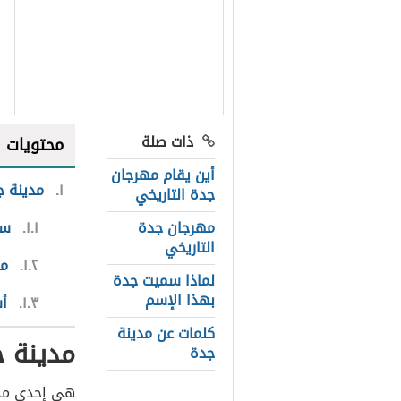
ذات صلة
محتويات
أين يقام مهرجان
١
مدينة جد
جدة التاريخي
مهرجان جدة
١.١
سو
التاريخي
١.٢
من
لماذا سميت جدة
بهذا الإسم
١.٣
أش
كلمات عن مدينة
مدينة جد
جدة
هي إحدى مدن