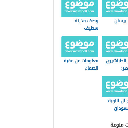
 بيسان
وصف مدينة
سطيف
 الطباشيري
معلومات عن عقبة
ر:
الصماء
وجيا
اث
ال النوبة
سودان
ت منوعة