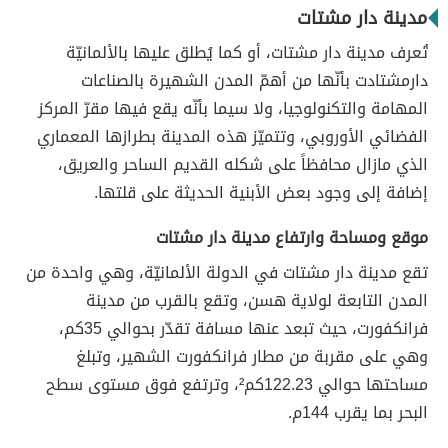
مدينة دار مشتات
تُعرف مدينة دار مشتات، أو كما يُطلق عليها بالألمانيّة
دارمشتادت بأنّها من أهمّ المدن الشهيرة بالصناعات
المهامة والتكنولوجيا، ولا سيما بأنّه يقع فيها مقرّ المركز
الفضائي الأوروبي، وتتميّز هذه المدينة بطرازها المعماري
الذي مازال محافظاً على شكله القديم الساحر والعريق،
إضافة إلى وجود بعض الأبنية الحديثة على قلتها.
موقع ومساحة وارتفاع مدينة دار مشتات
تقع مدينة دار مشتات في الدولة الألمانيّة، وهي واحدة من
المدن التابعة لولاية هسن، وتقع بالقرب من مدينة
فرانكفورت، حيث تبعد عنها مسافة تقدّر بحوالي 35كم،
وهي على مقربة من مطار فرانكفورت الشهير، وتبلغ
مساحتها حوالي 122.23كم²، وترتفع فوق مستوى سطح
البحر بما يقرب 144م.