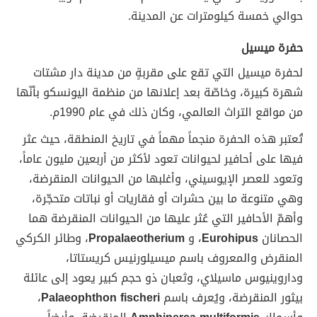
حوالي خمسة كيلومترات عن المدينة.
حفرة ميسيل
لحفرة ميسيل التي تقع على مقربةٍ من مدينة دار مشتات
شهرة كبيرة، وخاصّة بعد إعلانها من منظمة اليونسكو بأنّها
من مواقع التراث العالمي، وكان ذلك في عام 1990م.
تُعتبر هذه الحفرة منجماً مهماً في تاريخ المنطقة، حيث عثر
فيها على أحافير لحيوانات تعود لأكثر من أربعين مليون عاماً،
وتعود للعصر الإيوسيني، وأغلبها من الحيوانات المنقرضة،
وهي متنوعة ما بين حشرات أو فقاريات أو نباتات متحجّرة،
وأهمّ الأحافير التي عُثر عليها من الحيوانات المنقرضة هما
الحصانان
Eurohipus
، و
Propalaeotherium
، وطائر الكركي
المنقرض والمعروف باسم ميسيلورنيس كريستاتا،
وداروينيوس ماسيلاي، وثعبان ذو حجم كبير يعود إلى عائلة
بيثور المنقرضة، ويُعرف باسم
Palaeophthon fischeri
،