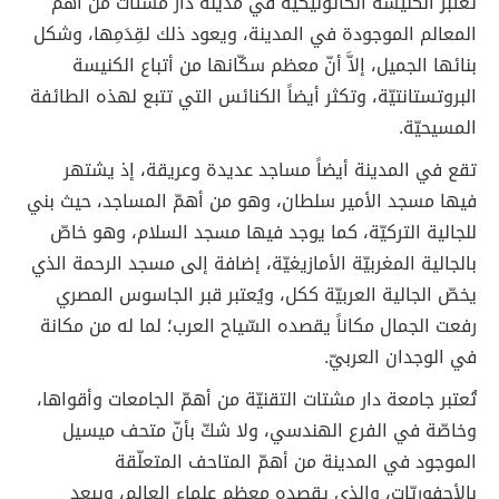
تُعتبر الكنيسة الكاثوليكيّة في مدينة دار مشتات من أهمّ
المعالم الموجودة في المدينة، ويعود ذلك لقِدَمِها، وشكل
بنائها الجميل، إلاَّ أنّ معظم سكّانها من أتباع الكنيسة
البروتستانتيّة، وتكثر أيضاً الكنائس التي تتبع لهذه الطائفة
المسيحيّة.
تقع في المدينة أيضاً مساجد عديدة وعريقة، إذ يشتهر
فيها مسجد الأمير سلطان، وهو من أهمّ المساجد، حيث بني
للجالية التركيّة، كما يوجد فيها مسجد السلام، وهو خاصّ
بالجالية المغربيّة الأمازيغيّة، إضافة إلى مسجد الرحمة الذي
يخصّ الجالية العربيّة ككل، ويُعتبر قبر الجاسوس المصري
رفعت الجمال مكاناً يقصده السّياح العرب؛ لما له من مكانة
في الوجدان العربيّ.
تُعتبر جامعة دار مشتات التقنيّة من أهمّ الجامعات وأقواها،
وخاصّة في الفرع الهندسي، ولا شكّ بأنّ متحف ميسيل
الموجود في المدينة من أهمّ المتاحف المتعلّقة
بالأحفوريّات، والذي يقصده معظم علماء العالم، ويبعد