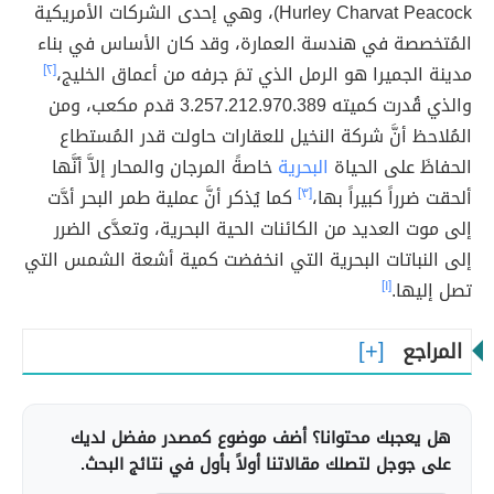
Hurley Charvat Peacock)، وهي إحدى الشركات الأمريكية
المُتخصصة في هندسة العمارة، وقد كان الأساس في بناء
مدينة الجميرا هو الرمل الذي تمَ جرفه من أعماق الخليج،
[٢]
والذي قُدرت كميته 3.257.212.970.389 قدم مكعب، ومن
المُلاحظ أنَّ شركة النخيل للعقارات حاولت قدر المُستطاع
الحفاظَ على الحياة
البحرية
خاصةً المرجان والمحار إلاَّ أنَّها
ألحقت ضرراً كبيراً بها،
[٣]
كما يُذكر أنَّ عملية طمر البحر أدَّت
إلى موت العديد من الكائنات الحية البحرية، وتعدَّى الضرر
إلى النباتات البحرية التي انخفضت كمية أشعة الشمس التي
تصل إليها.
[١]
المراجع
هل يعجبك محتوانا؟ أضف موضوع كمصدر مفضل لديك
على جوجل لتصلك مقالاتنا أولاً بأول في نتائج البحث.