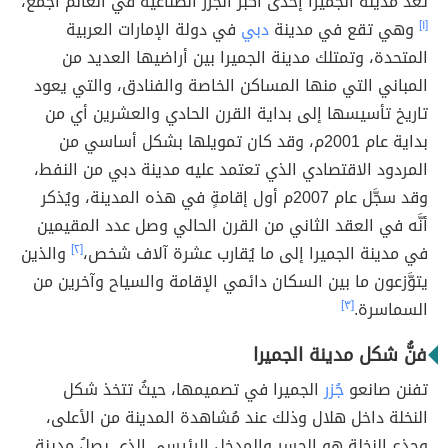
تُعدّ مدينة الجميرا إحدى أكبر الجزر الصناعية في العالم أجمع،
[١]
وهي تقع في مدينة
دبي
في دولة الإمارات العربية
المتحدة، وتمتلك مدينة الجميرا بين أراضيها العديد من
المباني التي منها المساكن الخاصة والفنادق، والتي يعود
تاريخ تأسيسها إلى بداية القرن الحادي والعشرين أي من
بداية عام 2001م، وقد كان تمويلها بشكل أساسي من
المردود الاقتصادي الذي تعتمد عليه مدينة دبي من النفط،
وقد سجَّل عام 2007م أول إقامةٍ في هذه المدينة، ويُذكر
أنَّه في العقد الثاني من القرن الحالي وصل عدد المقيمين
في مدينة الجميرا إلى ما يُقارب عشرة آلاف شخص،
[٢]
والذين
يتوَّزعون ما بين السكان دائمي الإقامة والسياح وآخرين من
السماسرة.
[٣]
فنُّ شكل مدينة الجميرا
تفنن صانعو
جُزر
الجميرا في تصميمها، حيثُ تتخذ شكل
النخلة داخل هلال وذلك عند مُشاهدة المدينة من الأعلى،
وجذع النخلة هو الجسر والمدخل الرئيسي الذي يصلُ مدينة