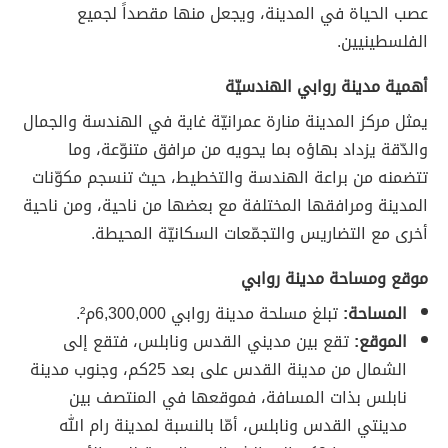
عصب الحياة في المدينة، ويجعل منها مقصداً لجميع
الفلسطينيين.
أهمية مدينة روابي الهندسيّة
يمثل مركز المدينة منارة عمرانيّة غاية في الهندسة والجمال
والدّقة يزداد بهاؤه بما يحويه من مرافق متنوّعة، وما
تتضمنه من براعة الهندسة والتخطيط، حيث تنسجم مكوّنات
المدينة ومرافقها المختلفة مع بعضها من ناحية، ومن ناحية
أخرى مع التضاريس والتجمّعات السكانيّة المحيطة.
موقع ومساحة مدينة روابي
المساحة:
تبلغ مسلحة مدينة روابي 6,300,000م².
الموقع:
تقع بين مديني القدس ونابلس، فتقع إلى
الشمال من مدينة القدس على بعد 25كم، وجنوب مدينة
نابلس بذات المسافة، فموقعها في المنتصف بين
مدينتي القدس ونابلس، أمّا بالنسبة لمدينة رام الله