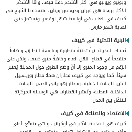
ويونيو ويوليو هي أكثر الأشهر دفئاً فيها، وأمّا الأشهُر
الأكثر برودة هي فبراير وديسمبر ويناير، وتتساقط الثلوج في
كييف في الغالب في أواسط شهر نوفمبر، وتستمرّ حتى
نهاية شهر مارس.
البنية التحتية في كييف
تَمتلك المدينة بنيةً تحتيّةً متطورة وواسعة النطاق، ونظاماً
متقدماً في قطاع النقل العام وخاصّةً مترو كييف، ولكن على
الرّغم من وجود المترو إلا أنّ وضع الطرق حول المدينة يُعتبر
سيئاً، كما ويوجد في كييف مطاران هما: مطار بوريسبيل
الكبير للرحلات الدولية، ومطار زهولياني الصغير للرحلات
الداخلية المحلية، وتُعتبر القطارات هي الوسيلة المركزيّة
للتنقّل بين المدن.
الاقتصاد والصناعة في كييف
كييف هي المدينة الأكبر في أوكرانيا، والتي تتمتّع بأعلى
وأكبر مستوى من النشاط التجاري، وتحتوي على قاعدةٍ