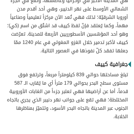
هي المدينة الأكبر في أوكرانيا وعاصمتها، وتقع في الجزء
الشمالي الأوسط على نهر الدنيبر، وهي أحد أقدم مدن
أوروبا الشرقيّة؛ لذلك فهي تُعد الآن مركزاً تعليمياً وصناعياً
مهماً، وكما يُعتقد فإنّ لفظ كييف قد اشتُق من اسم (كي)؛
وهو أحد المؤسّسين الأسطورريين الأربعة للمدينة. تعرّضت
كييف لأكبر تدمير خلال الغزو المغولي في عام 1240 ممّا
جعلها تفقد كلّ نفوذها في العصور التالية.
جغرافية كييف
تبلغ مساحتها حوالي 839 كيلومتراً مربعاً، وترتفع فوق
مستوى سطح البحر بحوالي 179 متراً أي ما يُقارب الـ 587
قدماً، أما عن أراضيها فهي تعتبر جزءاً من الغابات الأوروبية
المختلطة؛ فهي تقع على جوانب نهر دنيبر الذي يجري باتجاه
الجنوب عبر المدينة باتجاه البحر الأسود، وتتميّز بمناظرها
الخلابة.