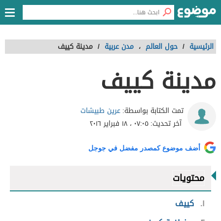
الرئيسية
/
حول العالم
،
مدن عربية
/
مدينة كييف
مدينة كييف
عرين طبيشات
تمت الكتابة بواسطة:
آخر تحديث:
٠٧:٠٥ ، ١٨ فبراير ٢٠١٦
أضف موضوع كمصدر مفضل في جوجل
محتويات
١
كييف