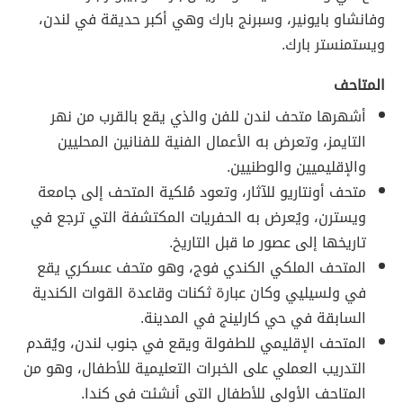
وفانشاو بايونير، وسبرنج بارك وهي أكبر حديقة في لندن،
ويستمنستر بارك.
المتاحف
أشهرها متحف لندن للفن والذي يقع بالقرب من نهر
التايمز، وتعرض به الأعمال الفنية للفنانين المحليين
والإقليميين والوطنيين.
متحف أونتاريو للآثار، وتعود مُلكية المتحف إلى جامعة
ويسترن، ويُعرض به الحفريات المكتشفة التي ترجع في
تاريخها إلى عصور ما قبل التاريخ.
المتحف الملكي الكندي فوج، وهو متحف عسكري يقع
في ولسيليي وكان عبارة ثكنات وقاعدة القوات الكندية
السابقة في حي كارلينج في المدينة.
المتحف الإقليمي للطفولة ويقع في جنوب لندن، ويُقدم
التدريب العملي على الخبرات التعليمية للأطفال، وهو من
المتاحف الأولى للأطفال التي أنشئت في كندا.