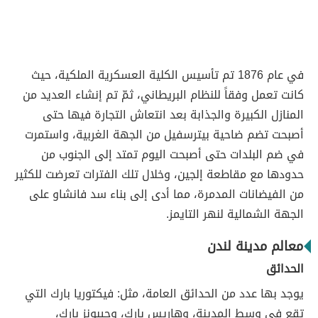
في عام 1876 تم تأسيس الكلية العسكرية الملكية، حيث
كانت تعمل وفقاً للنظام البريطاني، ثمّ تم إنشاء العديد من
المنازل الكبيرة والجذابة بعد انتعاش التجارة فيها حتى
أصبحت تضم ضاحية بيترسفيل من الجهة الغربية، واستمرت
في ضم البلدات حتى أصبحت اليوم تمتد إلى الجنوب من
حدودها مع مقاطعة إلجين، وخلال تلك الفترات تعرضت للكثير
من الفيضانات المدمرة، مما أدى إلى بناء سد فانشاو على
الجهة الشمالية لنهر التايمز.
معالم مدينة لندن
الحدائق
يوجد بها عدد من الحدائق العامة، مثل: فيكتوريا بارك التي
تقع في وسط المدينة، وهاريس بارك، وجيبونز بارك،