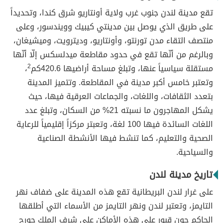
تقع مدينة لندن جنوب غرب ولاية أونتاريو شرق كندا، وتحديداً
على طريق الذي يوصل بين مدينتي كيبيك وويندسور، وعلى
منتصف التقاء مدن تورنتو، وأونتاريو، وديترويت، وميشيغان،
وبالرغم من أنّها تقع في حدود مقاطعة ميدلسكس إلّا أنّها
مستقلة سياسياً عنها، وتبلغ مساحة أراضيها 420.6كم
2
،
وتعتبر خامس أكبر مدينة في المقاطعة. وتتميز المدينة
بتعدد الثقافات، واللغات، والجماعات العرقية فيها، حيث
يشكل المهاجرون ما نسبته 21% من السكان، وتبلغ عدد
اللغات السائدة فيها 100 لغة، وتعبتر مركزاً إقليمياً للرعاية
الصحية والتعليم، كما تنشط فيها الأنشطة الصناعية
والسياحية.
تاريخ مدينة لندن
على غرار لندن البريطانية تقع هذه المدينة على ضفاف نهر
التايمز، وتعتبر لندن ونهر التايمز من الأسماء التي أطلقها
الحاكم جون قبور على هذه الأماكن على شرف الملك جورج