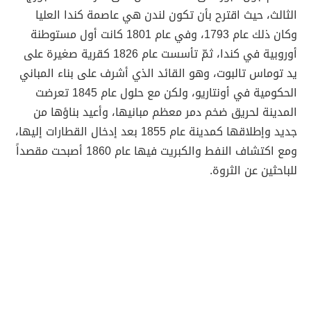
الثالث، حيث اقترح بأن تكون لندن هي عاصمة كندا العليا
وكان ذلك عام 1793، وفي عام 1801 كانت أول مستوطنة
أوروبية في كندا، ثمّ تأسست عام 1826 كقرية صغيرة على
يد توماس تالبوت، وهو القائد الذي أشرف على بناء المباني
الحكومية في أونتاريو، ولكن مع حلول عام 1845 تعرضت
المدينة لحريق ضخم دمر معظم مبانيها، وأعيد بناؤها من
جديد وإطلاقها كمدينة عام 1855 بعد إدخال القطارات إليها،
ومع اكتشاف النفط والكبريت فيها عام 1860 أصبحت مقصداً
للباحثين عن الثروة.