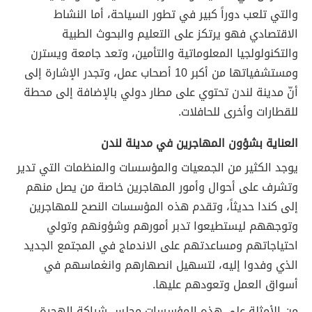
والتي تلعب دوراً كبير في تطور السياحة، أما النشاط
الاقتصادي فهو يرتكز على التعليم والبحوث الطبية
والتكنولولجيا المعلوماتية والتأمين، وتعد جامعة ويسترن
ومستشفياتها من أكبر 10 أصحاب عمل، وتجدر الإشارة إلى
أنّ مدينة لندن تحتوي على مطار دولي بالإضافة إلى محطة
للقطارات وأخرى للحافلات.
العناية بشؤون المهاجرين في مدينة لندن
يوجد الكثير من الجمعيات والمؤسسات والمنظمات التي تدير
وتشرف على أحوال وأمور المهاجرين خاصة من يصل منهم
إلى كندا حديثاً، وتقدم هذه المؤسسات النصح للمهاجرين
وتوجههم ليستطيعوا تدبر أمورهم وشؤونهم وتولي
احتياجاتهم ومساعدتهم على الاندماج في المجتمع الجديد
الذي وفدوا إليه، لتسهيل انصهارهم وانغماسهم في
أسواق العمل وتعودهم عليها.
من الأمثلة على هذه المؤسسات مجلس شراكة الهجرة