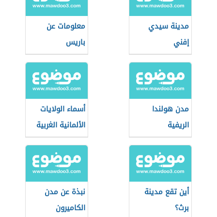
مدينة سيدي
معلومات عن
إفني
باريس
مدن هولندا
أسماء الولايات
الريفية
الألمانية الغربية
أين تقع مدينة
نبذة عن مدن
برث؟
الكاميرون