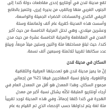
تقع مدينة لندن في أونتاريو إحدى مقاطعات دولة كندا إلى
الجنوب الغربي منها وبالقرب من بحيرة إيرى، وتتميز بالطابع
الريفي الكندي والمساحات الخضراء الجميلة والواسعة،
وأسست هذه المدينة كقرية عام ألف وثمانمئة وستة
وعشرين ميلادي، وهي تحتل المرتبة الخامسة من حيث أكبر
المدن في المقاطعة والمرتبة الخامسة عشرة من حيث مدن
كندا، حيث تبلغ مساحتها مئة واثنين وستين ميلاً مربعاً، ويبلغ
عدد سكانها تقريبا ثلاثمئة وسبعين ألف نسمة.
السكان في مدينة لندن
إنّ ما يميز مدينة لندن هو تعدديتها العرقية والثقافية
واللغوية، وتبلغ نسبة المهاجرين فيها 21% من إجمالي
مجموع السكان، وهذا المعدل هو أقل من المعدل العام في
أرجاء أونتاريو المتبقة لكنّه يشكل نسبة أكبر من معدل
الهجرة في كندا كلها إجمالاً، وفي هذه المدينة توجد تقريباً
مئة لغة يتم تداولها حسب الإحصاء الذي تم القيام به عام