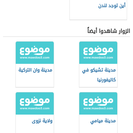
أين توجد لندن
الزوار شاهدوا أيضاً
مدينة تشيكو في
مدينة وان التركية
كاليفورنيا
مدينة ميامي
ولاية نزوى