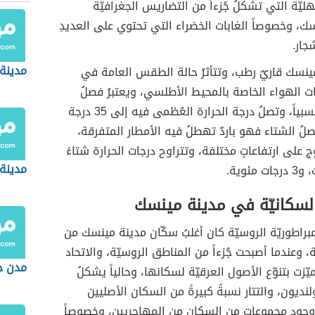
ليّة التي تشكلُ جُزءاً من التضاريس الجغرافيّة
ك، وخصوصاً الغابات الخضراء التي تحتوي على العديدِ
جار.
مدينة
مينسك قاريٌ رطب، وتتأثرُ حالة الطقس العامة في
ارات الهواء الخاصة بالمحيط الأطلسي، ويعتبرُ فصلُ
الصيف حاراً نسبياً، وتصلُ درجة الحرارة العُظمى فيه إلى 35 درجة
صلُ الشتاء فهو باردٌ تهطلُ فيه الأمطار المتفرقة،
وج على ارتفاعاتٍ مختلفة، وتتراوح درجات الحرارة شتاءً
مدينة 
السكانيّة في مدينة مينسك
مبراطوريّة الروسيّة كان أغلبُ سكّان مدينة مينسك من
ة، وعندما أصبحت جُزءاً من المناطق الروسيّة، والاتحاد
مدن ج
ّزت بتنوّع الأصول العرقيّة لسكانها، وحالياً يشكلُ
نديون، والتتار نسبةً كبيرةً من السكان الأصليين
 وجود مجموعاتٍ من السكان من المهاجريين، وخصوصاً