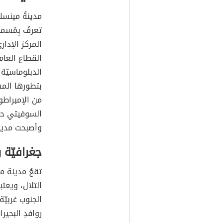
مدينةُ مينسك
تعرفُ بِمُسمى
المركز الإدا
القطاع العام
الدبلوماسيّة 
بتطورها المس
من الإمبراطور
وأصبحت مدين
جغرافيّة 
تقعُ مدينة م
التلال، ويعت
الجنوب غربيّ
روافدِ البحي