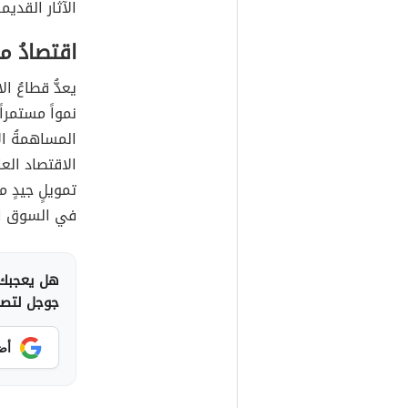
الآثار القديمة
اقتصادُ 
يعدُّ قطاعُ 
نمواً مستمراً
الاقتصاد الع
تمويلٍ جيدٍ م
في السوق ال
هل يعجبك 
جوجل لتصلك
أض