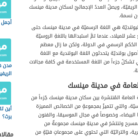
لريفيّة، ويصلُ العددُ الإجماليّ لسكان مدينة مينسك
أجمل م
لبولنديّة هي اللغة الرسميّة في مدينة مينسك حتى
عشر للميلاد، عندما تمَّ استبدالها باللغةِ الروسيّة
لحُكمِ الرسمي في الدولة، ولكن ما زال معظم
ول بولنديّة يتحدثون اللغة البولندية مع اللغة
ي تشكلُ جزءاً من اللغة المستخدمة في كافة مجالات
مدن ه
ة.
الريفي
العامة في مدينة مينسك
فة العامة المُنتشرة بين سكان مدينة مينسك جُزءاً من
سيّة، والتي تتميزُ بمجموعةٍ من الخصائص المميزة
أين تق
البيضاء، وخصوصاً في مجال الموسيقا، والفنون
برث؟
لمسرح وتنتشرُ في مدينةِ مينسك مجموعةٌ من
ية، والتراثيّة التي تحتوي على مجموعاتٍ فنيّةٍ من
مقالا