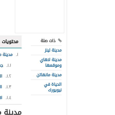
ذات صلة
محتويات
مدينة لينز
١
مدينة 
مدينة لاهاي
وموقعها
١.١
جغ
مدينة مانهاتن
١.٢
ال
الحياة في
١.٣
ا
نيويورك
١.٤
اق
مدينة 