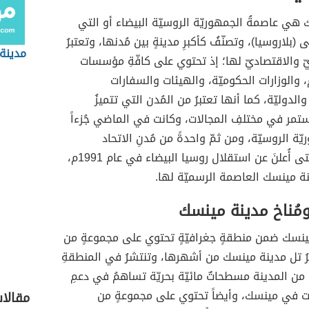
 هي عاصمةُ الجمهوريّة الروسيّة البيضاء أو التي
 (بلاروسيا)، وتصنّفُ كأكبرِ مدينةٍ بين مُدنها، وتعتبرُ
مدينة 
ريّ والاقتصاديّ لها؛ إذ تحتوي على كافّةِ مؤسسات
، والوزارات الحكوميّة، والهيئات والسفارات
والدوليّة، كما أنها تعتبرُ من المُدن التي تتميزُ
تمر في مختلفِ المجالات، وكانت في الماضي جُزءاً
يّة الروسيّة، ومن ثمّ واحدةً من مُدنِ الاتحاد
السوفيتي حتى أُعلنَ عن استقلال روسيا البيضاء في عام 1991م،
ة مينسك العاصمة الرسميّة لها.
ومُناخ مدينة مينسك
ينسك ضمن منطقةٍ جغرافيّةٍ تحتوي على مجموعةٍ من
برُ تل مدينة مينسك من أشهرها، وتنتشرُ في المنطقةِ
ة من المدينة مسطحاتٌ مائيّة بحريّة تساهمُ في دعمِ
رات في مينسك، وأيضاً تحتوي على مجموعةٍ من
مقالا