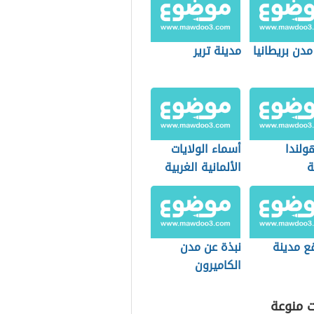
دن بريطانيا
مدينة ترير
ولندا
أسماء الولايات
ة
الألمانية الغربية
ع مدينة
نبذة عن مدن
الكاميرون
ت منوعة