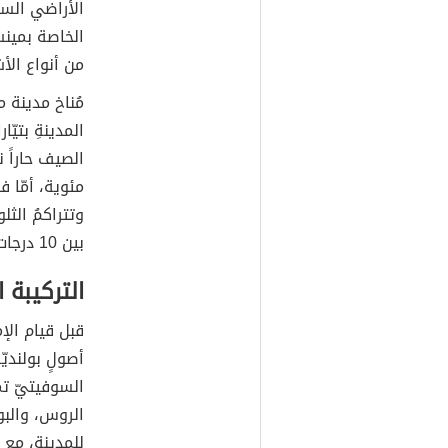
الأراضي السه
الخاصة بمينس
من أنواع الأش
مُناخ مدينة 
المدينةِ بتيّ
مئوية، أمّا ف
وتتراكمُ الثل
بين 10 درجات، و3 درجات مئوية.
التركيبة 
قبل قيام الإ
أصولٍ بولنديّ
السوفيتيّ تمي
الروس، والبول
للمدينةِ، مع