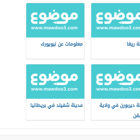
ة ريغا
معلومات عن نيويورك
ة ديربورن في ولاية
مدينة شفيلد في بريطانيا
قن