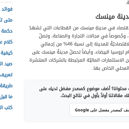
.
فوائد 
مدينة مينسك
متى تأ
الاقتصاد في مدينةِ مينسك من القطاعات التي تشهدُ
حكمة ع
، وخُصوصاً في مجالات التجارة والصناعة، وتصلُ
كلام ع
المساهمةُ الاقتصاديّةُ للمدينة إلى نسبة 46% من إجمالي
ام لروسيا البيضاء، وأيضاً تحصلُ مدينةُ مينسك على
كيفية 
ن الاستثمارات الماليّة المرتبطة بالشركات المنتشرة
صيد ال
محلي الخاص بها.
تعريف 
طريقة 
محتوانا؟ أضف موضوع كمصدر مفضل لديك على
 مقالاتنا أولاً بأول في نتائج البحث.
ما قيل 
كتب ال
ف كمصدر مفضل على Google