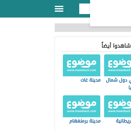
 شاهدوا أيضاً
 دول شمال
مدينة غات
ا
يطانية
مدينة برمنغهام