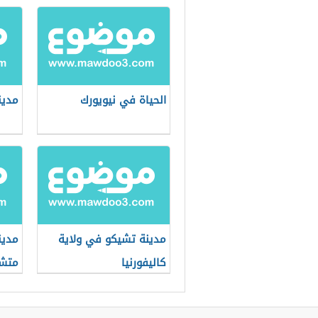
الحياة في نيويورك
مدين
مدينة تشيكو في ولاية
مدين
كاليفورنيا
متش