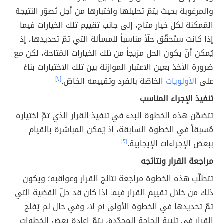
والمرغوبة بحيث يتمّ تحليلها واختبارها من أجل تَصوّر النتيجة
المُمكنة لكل خيار متاح، إلى جانب تقييم تلك الخيارات فيما
إذا كانت ستُحقّق حلّاً مناسباً للمسألة التي تمّ تحديدها، إذ
يُمكن أنّ يكون الحل مزيجاً من تلك الخيارات المُتاحة، لكن مع
ضرورة الأخذ بعين الاعتبار الموازنة بين تلك الاختيارات بناءً
على
الأولويات
الخاصّة بالفرد وتقييمه الخاصّ.
[٢]
تنفيذ الإجراء المناسب
تتضمّن هذه الخطوة البدء في تنفيذ القرار الذي تمّ اختياره
مُسبقاً في الخطوة السابقة، إذ يُمكن المباشرة بالقيام
ببعض الإجراءات الإيجابية.
[٢]
مراجعة القرار ونتائجه
تتطلّب هذه الخطوة مراجعة نتائج القرار وعواقبه؛ ويكون
ذلك من خلال تقييم القرار فيما إذا كان قد حلّ القضية التي
تمّ تحديدها في الخطوة الأولى أم لا، وفي حال لم يُفلح
القرار في تلبية الحاجة المحدّدة، يتمّ إعادة بعض الخطوات