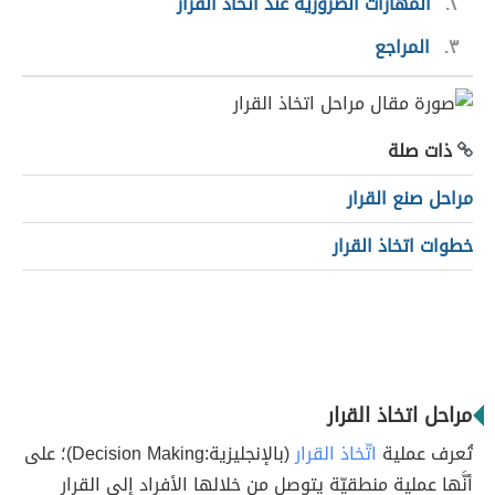
٢
المهارات الضرورية عند اتخاذ القرار
٣
المراجع
ذات صلة
مراحل صنع القرار
خطوات اتخاذ القرار
مراحل اتخاذ القرار
تُعرف عملية
اتّخاذ القرار
(بالإنجليزية:Decision Making)؛ على
أنَّها عملية منطقيّة يتوصل من خلالها الأفراد إلى القرار