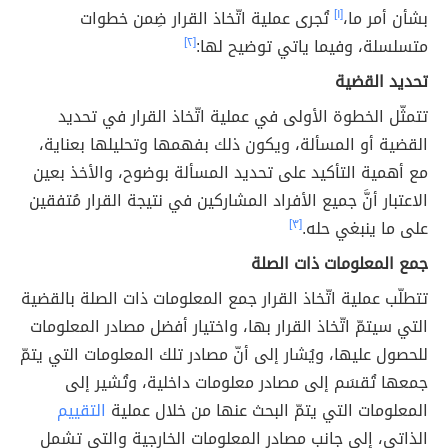
بشأن أمر ما،
[١]
تُجرى عملية اتّخاذ القرار ضِمن خطوات
متسلسلة، وفيما ياتي توضيح لها:
[٢]
تحديد القضية
تتمثّل الخطوة الأولى في عملية اتّخاذ القرار في تحديد
القضية أو المسألة، ويكون ذلك بفهمها وتحليلها بعناية،
مع أهمية التأكيد على تحديد المسألة بوضوح، والأخذ بعين
الاعتبار أنَّ جميع الأفراد المشاركين في نتيجة القرار مُتفقين
على ما ينبغي حله.
[٣]
جمع المعلومات ذات الصلة
تتطلّب عملية اتّخاذ القرار جمع المعلومات ذات الصلة بالقضية
التي سيتمّ اتّخاذ القرار بها، واختيار أفضل مصادر المعلومات
للحصول عليها، ويُشار إلى أنّ مصادر تلك المعلومات التي يتمّ
جمعها تُقسَم إلى مصادر معلومات داخلية، وتُشير إلى
المعلومات التي يتمّ البحث عنها من خلال عملية
التقييم
الذاتي، إلى جانب مصادر المعلومات الخارجية والتي تشمل