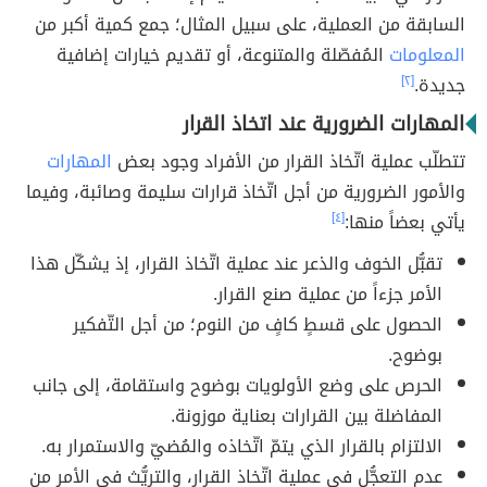
السابقة من العملية، على سبيل المثال؛ جمع كمية أكبر من
المعلومات
المُفصّلة والمتنوعة، أو تقديم خيارات إضافية
جديدة.
[٢]
المهارات الضرورية عند اتخاذ القرار
تتطلّب عملية اتّخاذ القرار من الأفراد وجود بعض
المهارات
والأمور الضرورية من أجل اتّخاذ قرارات سليمة وصائبة، وفيما
يأتي بعضاً منها:
[٤]
تقبُّل الخوف والذعر عند عملية اتّخاذ القرار، إذ يشكّل هذا
الأمر جزءاً من عملية صنع القرار.
الحصول على قسطٍ كافٍ من النوم؛ من أجل التّفكير
بوضوح.
الحرص على وضع الأولويات بوضوح واستقامة، إلى جانب
المفاضلة بين القرارات بعناية موزونة.
الالتزام بالقرار الذي يتمّ اتّخاذه والمُضيّ والاستمرار به.
عدم التعجُّل في عملية اتّخاذ القرار، والتريُّث في الأمر من