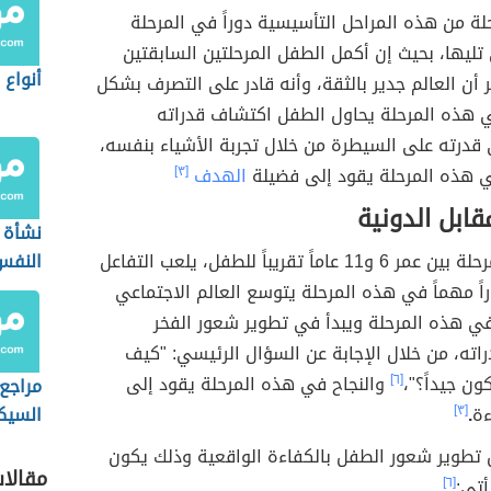
ة من هذه المراحل التأسيسية دوراً في المرحلة
 تليها، بحيث إن أكمل الطفل المرحلتين السابقتين
أنواع
أن العالم جدير بالثقة، وأنه قادر على التصرف بشكل
هذه المرحلة يحاول الطفل اكتشاف قدراته
قدرته على السيطرة من خلال تجربة الأشياء بنفسه،
ي هذه المرحلة يقود إلى فضيلة
الهدف
[٣]
قابل الدونية
نشأة 
تبدأ هذه المرحلة بين عمر 6 و11 عاماً تقريباً للطفل، يلعب التفاعل
النفس
ً مهماً في هذه المرحلة يتوسع العالم الاجتماعي
ي هذه المرحلة ويبدأ في تطوير شعور الفخر
دراته، من خلال الإجابة عن السؤال الرئيسي: "كيف
ون جيداً؟"،
[٦]
والنجاح في هذه المرحلة يقود إلى
مراجع
ءة
.
[٣]
السيك
 تطوير شعور الطفل بالكفاءة الواقعية وذلك يكون
مقالا
أتي:
[٦]