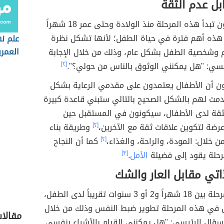
بل عدم الثقة
وفقاً لإركسون تبدأ هذه المرحلة منذ الولادة وحتى عمر 18 شهراً
د هذه أهم فترة في حياة الطفل؛ لأنها تشكل نظرة
علم ن
العمري
م وشخصية الطفل بشكل عام، وذلك من خلال الإجابة
سي: "هل يمكنني الوثوق بالناس من حولي؟".
[٢]
ن أن الأطفال يعتمدون على مقدمي الرعاية بشكل
دمت لهم بالشكل الصحيح بالتالي ستبني قاعدة كبيرة
ثقة لدى الأطفال، سيكونون في المستقبل حين
عرضة لتكوين علاقات ثقة مع الآخرين،
[٢]
وطريقة بناء
ن خلال: المودة، والراحة، والغذاء،
[٢]
كما أن النجاح
حلة يقود إلى فضيلة
الأمل
.
[٣]
اتي مقابل العار والشك
تبدأ هذه المرحلة بين 18 شهراً و2 أو 3 سنوات تقريباً لدى الطفل،
 في هذه المرحلة تطوير ضبط النفس وذلك من خلال
مقالا
لسؤال الرئيسي: "هل يمكنني القيام بالأشياء بنفسي