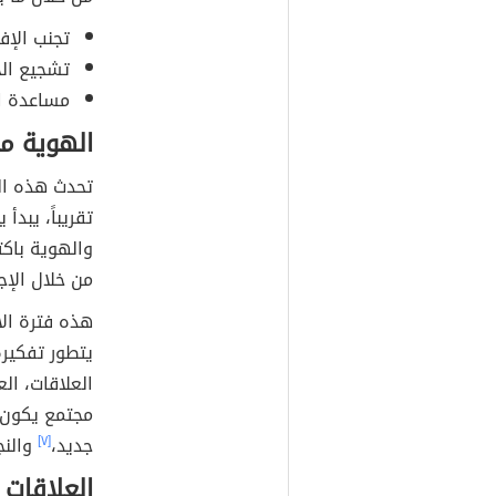
تجنب الإف
تشجيع الجه
مساعدة ال
الهوية مق
تحدث هذه ا
تقريباً، يبد
والهوية باك
من خلال الإج
هذه فترة ال
يتطور تفكير
العلاقات، ال
مجتمع يكون 
جديد،
[٧]
والنج
العلاقات 