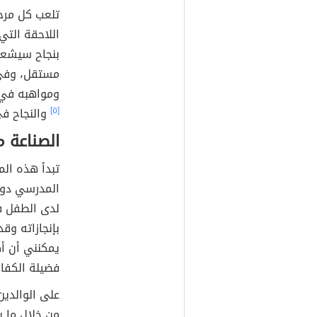
تلعب كل مرحل
اللاحقة التي
بنجاح سيشعر 
مستقل، وفي 
ومواهبه في 
[٥]
والنجاح ف
الصناعة م
المدرسي دورا
لدى الطفل ف
بإنجازاته وق
يمكنني أن أك
فضيلة الكفا
على الوالدين
من خلال ما ي