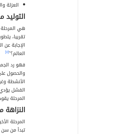
العزلة وال
التوليد م
تقريبا، يتطو
الإجابة عن 
العالم؟"
[٧]
فهو رد الجم
والحصول عل
الأنشطة وغيره
الفشل يؤدي 
المرحلة يقود
النزاهة م
المرحلة الأخ