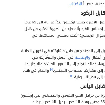
وحدة، وأحياناً
الاكتئاب
.
قابل الركود
هي المرحلة قبل الأخيرة حسب إركسون تبدأ من 40 إلى 65 عاماً
ر إحساس الفرد بأنه جزء من الصورة الأكبر، من خلال
السؤال الرئيسي: "كيف يمكنني المساهمة في
يل إلى المجتمع من خلال مشاركته في تكوين العائلة
ى أطفال
والإنتاجية
في العمل والمشاركة في
ا، فوائد النجاح إلى الشعور بالفائدة والإنجاز أما
إلى مشاركة ضحلة مع المجتمع،
[٧]
والنجاح في هذه
 إلى فضيلة الرعاية
.
[٣]
قابل اليأس
يرة من مراحل النمو النفسي والاجتماعي لدى إركسون
تبدأ من سن 65 وحتى وفاة الشخص، يميل الشخص لإبطاء