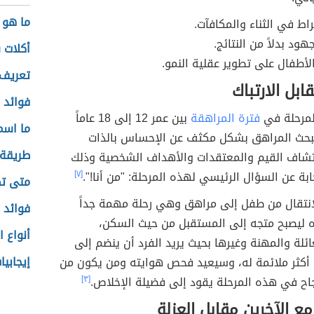
ما هو 
راط في الثناء والمكافآت.
ود بدلاً من النتائج.
أكلات 
أطفال على تطوير عقلية النمو.
تعريف
ابل الارتباك
فوائد 
لمرحلة في
فترة المراهقة
بين عمر 12 إلى 18 عاماً
ما اسم
أ يبحث المراهق بشكل مكثف عن الإحساس بالذات
طريقة 
تشاف القيم والمعتقدات والأهداف الشخصية وذلك
ابة عن السؤال الرئيسي لهذه المرحلة: "من أنا!".
[٧]
متى تظ
انتقال من طفل إلى مراهق وهي رحلة مهمة جداً
فوائد 
ه ليصبح متجه إلى المستقبل من حيث السكن،
أنواع 
عائلة والمهنة وغيرها بحيث يريد الفرد أن ينضم إلى
إيجابيا
أكثر ملائمة له، وسيعيد فحص هوايته ومن يكون من
اح في هذه المرحلة يقود إلى فضيلة الإخلاص.
[٣]
مع الآخرين مقابل العزلة