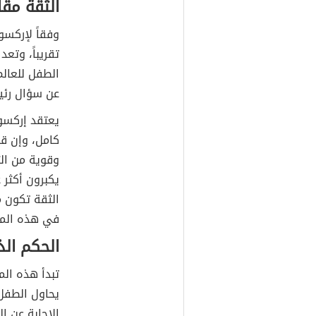
الثقة مقا
تقريباً، وتع
الطفل للعال
عن
سؤال رئي
يعتقد إركسو
كامل، وإن ق
وقوية من ال
يكبرون أكثر 
الثقة تكون م
في هذه المر
الحكم الذ
يحاول الطفل
الإجابة عن ا