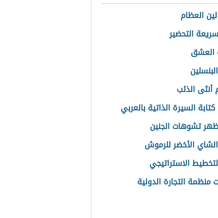
لين العظام
سريعة التحضير
 العشق
البنسلين
 أنثى الذئب
كتابة السيرة الذاتية بالعربي
هر تشوهات الجنين
الشاي الأخضر للرموش
التخطيط الاستراتيجي
ت منظمة التجارة الدولية