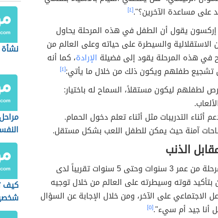
د على مساعدة الآخرين؟".
[٤]
إركسون يقول أن الطفل في هذه المرحلة يحاول
ن الاستقلالية والسيطرة على حياته وعلى العالم من
نشأة 
اح في هذه المرحلة يقود إلى فضيلة
الإرادة
، كما أنه
ن تشجيع طفلهم ويكون ذلك من خلال ما يأتي:
[٤]
رص لطفلهم ليكون مستقلاً، السماح له باختيار:
لألعاب.
م أثناء التدريبات مثل أثناء تعلم دخول الحمام.
مراحل 
النفس
احات آمنة حيث يمكن للطفل اللعب بشكل مستقل.
مقابل الذنب
تبدأ هذه المرحلة من عمر 3 سنوات وحتى 5 سنوات تقريباً لدى
 بتأكيد قوته وسيطرته على العالم من خلال توجيه
كيف ت
عل الاجتماعي على الآخر، ومن خلال الإجابة عن السؤال
شخصيت
 أنا جيد أم سيء".
[٥]
النفس