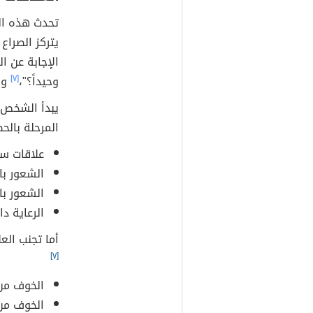
يتركز الصراع
الإجابة عن ا
وحيداً؟"،
[٧]
وا
يبدأ الشخص 
المرحلة بالحص
علاقات س
الشعور بال
الشعور بال
الرعاية دا
أما تجنب الع
[٧]
الخوف من 
الخوف من 