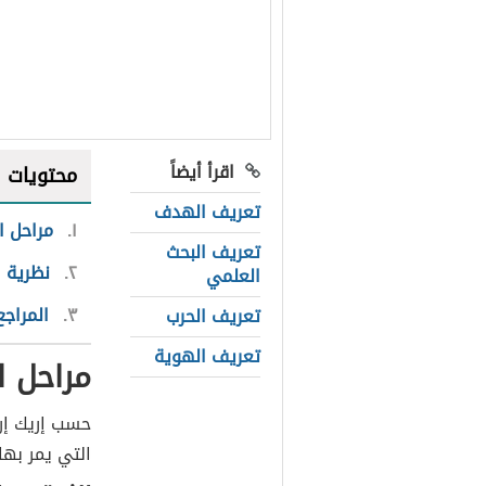
اقرأ أيضاً
محتويات
تعريف الهدف
١
مراحل ا
تعريف البحث
٢
نظرية ا
العلمي
٣
المراجع
تعريف الحرب
تعريف الهوية
مراحل ا
حسب إريك إر
التي يمر بها