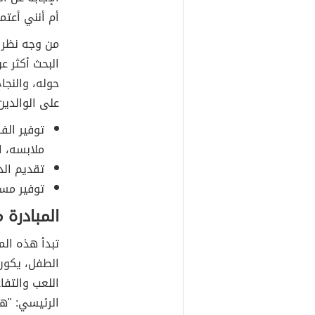
أم أنني أعتم
من وجه نظر 
البحث أكثر ع
حوله، والنج
على الوالدي
توفير الف
ملابسه، ا
تقديم الدع
توفير مس
المبادرة 
الطفل، يكون
اللعب والتفا
الرئيسي: "هل