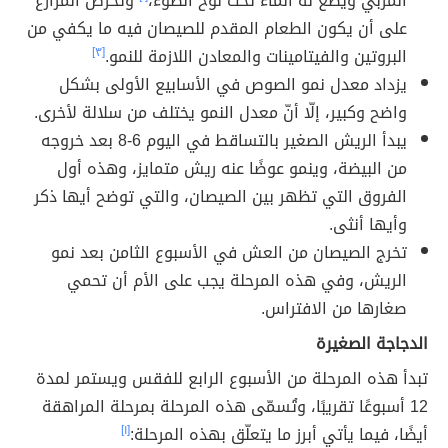
المُربّي ويضع له الماء تحت لوح الضوء،
وتحرص المزارع
على أن يكون الطعام المقدم للصيصان فيه ما يكفي من
البروتين والفيتامينات والمعادن اللازمة للنمو.
[٣]
يزداد معدل نمو الصوص في الأسابيع الأولى بشكل
واضح وكبير، إلّا أنّ معدل النمو يختلف من سلالة لأخرى.
يبدأ الريش الصغير بالتساقط في اليوم 6-8 بعد خروجه
من البيضة، وينمو عوضًا عنه ريش متمايز، وهذه أول
الفروق التي تظهر بين الصيصان، والتي توضح أيها ذكر
وأيها أنثى.
تخرج الصيصان من العش في الأسبوع الثامن بعد نمو
الريش، وفي هذه المرحلة يجب على الأم أن تحمي
صغارها من الافتراس.
الدجاجة الصغيرة
تبدأ هذه المرحلة من الأسبوع الرابع للفقس ويستمر لمدة
12 أسبوعًا تقريبًا، وتُسمّى هذه المرحلة بمرحلة المراهقة
أيضًا، فيما يأتي أبرز ما يتعلّق بهذه المرحلة:
[١]