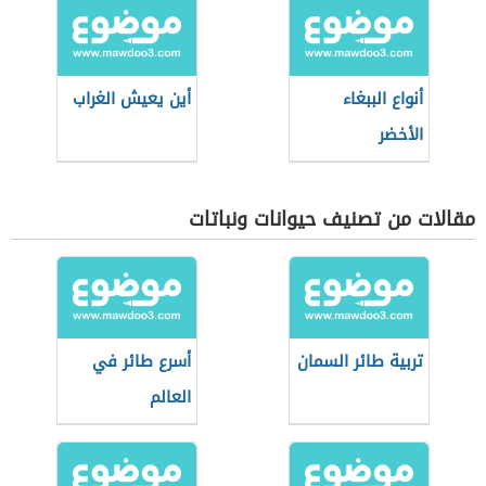
أنواع الببغاء
أين يعيش الغراب
الأخضر
مقالات من تصنيف حيوانات ونباتات
تربية طائر السمان
أسرع طائر في
العالم