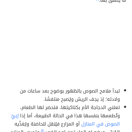
ما يتعلّق بها:
تبدأ ملامح الصوص بالظهور بوضوح بعد ساعات من
ولادته؛ إذ يجف الريش ويُصبح منتفشَا.
تعتني الدجاجة الأم بكتاكيتها، فتحضر لها الطعام،
وتُطعمها بنفسها هذا في الحالة الطبيعة، أما إذا
رُبيَّ
الصوص في المنازل
أو المزارع فيُنقل للحاضنة ويُغذّيه
[١]