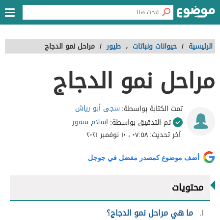
الرئيسية
/
حيوانات ونباتات
،
طيور
/
مراحل نمو الدجاج
مراحل نمو الدجاج
سجى أبو رياش
تمت الكتابة بواسطة:
إسلام سمور
تم التدقيق بواسطة:
آخر تحديث:
٠٧:٥٨ ، ١٠ نوفمبر ٢٠٢١
أضف موضوع كمصدر مفضل في جوجل
محتويات
١
ما هي مراحل نمو الدجاج؟