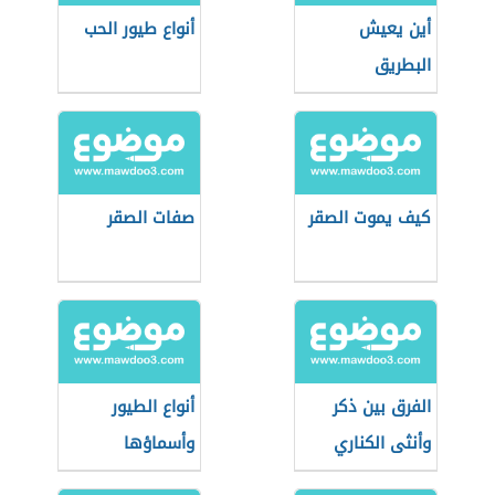
أين يعيش
أنواع طيور الحب
البطريق
كيف يموت الصقر
صفات الصقر
الفرق بين ذكر
أنواع الطيور
وأنثى الكناري
وأسماؤها