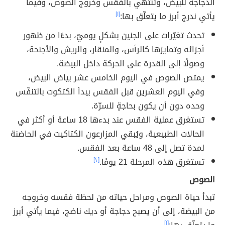
الدجاجة للبيض، وتنتهي بالفقس وخروج الصوص، وفيما
يأتي ندرج أبرز ما يتعلّق بها:
[١]
تحدث تغيّرات على الجنين بشكلٍ يوميّ، بدءًا من ظهور
أجزائه وتمايزها كالرأس، والمنقار، والريش والأجنحة،
وصولًا إلى القدرة على الحركة داخل البيضة.
يمتص الصوص في اليوم الخامس عشر بياض البيض،
وفي اليوم العشرين قبل الفقس يبدأ الكتكوت بالتنفّس
وحده دون أن يكون بحاجةٍ للسرّة.
تستغرق عملية الفقس عند بدءها 18 ساعة أو أكثر في
الحالات الطبيعية، ويُبقي المزارعون الكتاكيت في الحاضنة
لمدة تصل إلى 48 ساعة بعد الفقس.
تستغرق هذه المرحلة 21 يومًا.
[٢]
الصوص
تبدأ حياة الصوص ومراحل حياته من لحظة فقسه وخروجه
من البيضة، إلى أن يصبح دجاجة أو ديك ناضج، فيما يأتي أبرز
[١]