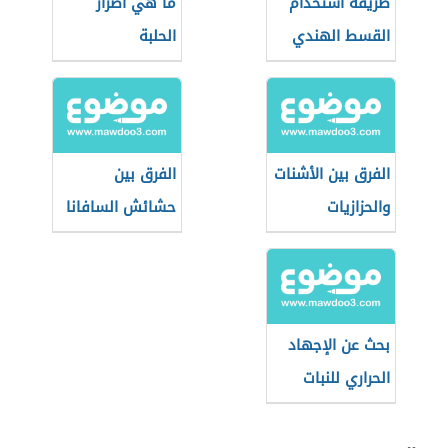
طريقة استخدام
ما هي أضرار
القسط الهندي
الحلبة
للرجال
الفرق بين الأشنات
الفرق بين
والحزازيات
حشائش السافانا
والاستبس
بحث عن الإجهاد
الحراري للنبات