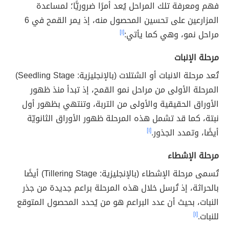
فهم ومعرفة تلك المراحل يُعد أمرًا ضروريًّا؛ لمساعدة
المزارعين على تحسين المحصول منه، إذ يمر القمح في 6
مراحل نمو، وهي كما يأتي:
[١]
مرحلة الإنبات
تُعد مرحلة الانبات أو الشتلات (بالإنجليزية: Seedling Stage)
المرحلة الأولى من مراحل نمو القمح، إذ تبدأ منذ ظهور
الأوراق الحقيقية والأولى من التربة، وتنتهي بظهور أول
نبتة، كما قد تشمل هذه المرحلة ظهور الأوراق الثانويّة
أيضًا، وتمدد الجذور.
[١]
مرحلة الإشطاء
تُسمى مرحلة الإشطاء (بالإنجليزية: Tillering Stage) أيضًا
بالحراثة، إذ تُرسل خلال هذه المرحلة براعم جديدة من جذر
النبات، بحيث أن عدد البراعم هو من يُحدد المحصول المتوقع
للنبات.
[١]