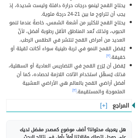
يحتاج القمح لينمو درجات حرارة دافئة وليست شديدة، إذ
يجب أن تتراوح ما بين 21-24 درجة مئوية.
يحتاج القمح للكثير من أشعة الشمس، خاصةً عندما تنمو
الحبوب، ولذلك تُعد المناطق الأقل رطوبة أفضل، لأنّ
العديد من أمراض القمح تنتشر في الطقس الرطب.
يُفضل القمح النمو في تربة طينية سواء أكانت ثقيلة أو
خفيفة.
[٣]
يُفضل أن يُزرع القمح في التضاريس العادية أو السهلية،
فذلك يُسهّل استخدام الآلات اللازمة لحصاده، كما أن
أفضل أراضي القمح بالعالم هي الأراضي العشبية
المتموجة والمستقيمة.
[٣]
المراجع
هل يعجبك محتوانا؟ أضف موضوع كمصدر مفضل لديك
على جوجل لتصلك مقالاتنا أولاً بأول في نتائج البحث.