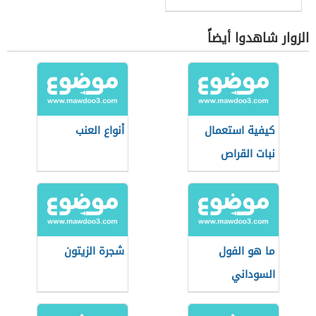
الزوار شاهدوا أيضاً
كيفية استعمال
أنواع العنب
نبات القراص
ما هو الفول
شجرة الزيتون
السوداني