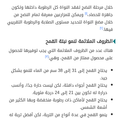
خلال مرحلة النضج تفقد النواة كل الرطوبة داخلها وتكون
جاهزة للحصاد،
[١]
ويمكن للمزارعين معرفة تمام النضج من
خلال مضغ النواة لتحديد مستوى الصلابة والرطوبة التقريبي
فيها.
[٢]
الظروف الملائمة لنمو نبتة القمح
هناك عدد من الظروف الملائمة التي يجب توفيرها للحصول
على محصول ممتاز من القمح، وهي:
[٣]
يحتاج القمح إلى 31 إلى 38 سم من الماء للنمو بشكل
جيد.
يحتاج القمح أجواء دافئة، لكن ليست حارة جدًا، وأنسب
حرارة له تكون بين 21 إلى 24 درجة مئوية.
يحتاج القمح لأماكن ذات رطوبة منخفضة وبها الكثير من
أشعة الشمس.
ينمو القمح في عدة أنواع من التربة، لكن أفضل تربة له