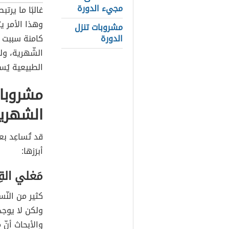
مجيء الدورة
غالبًا ما يرتب
وهذا الأمر يت
مشروبات تنزل
الدورة
كامنة سببت ه
الشّهرية، ول
الطبيعية يُسا
مشروبات
الشهري
قد تُساعِد ب
أبرَزها:
مَغلي الق
كثير من النّس
ولكن لا يوجد
والأبحاث أنّ 