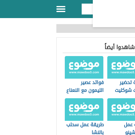
 شاهدوا أيضاً
 تحضير
فوائد عصير
 شوكليت
الليمون مع النعناع
 عمل
طريقة عمل سحلب
شينو
بالنشا