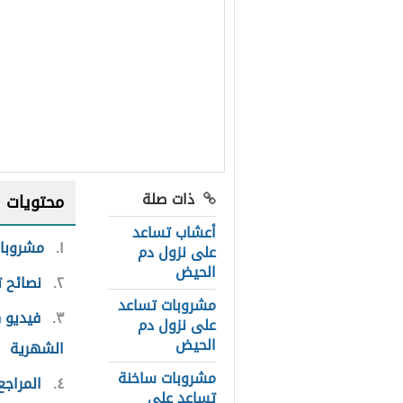
ذات صلة
محتويات
أعشاب تساعد
١
مشروبات
على نزول دم
الحيض
٢
نصائح 
مشروبات تساعد
٣
فيديو 
على نزول دم
الحيض
الشهرية
مشروبات ساخنة
٤
المراجع
تساعد على