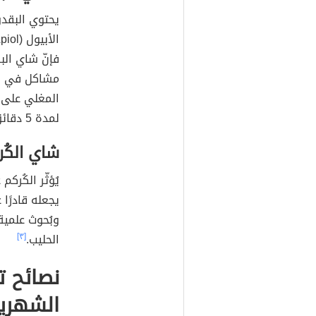
يحتوي البقد
فإنّ شاي البق
مشاكل في ال
المغلي على 
لمدة 5 دقائق تقريبًا قبل الشرب.
شاي الكُر
يُؤثّر الكُر
يجعله قادرًا 
وبُحوث علمي
الحليب.
[٣]
نصائح ت
الشهري