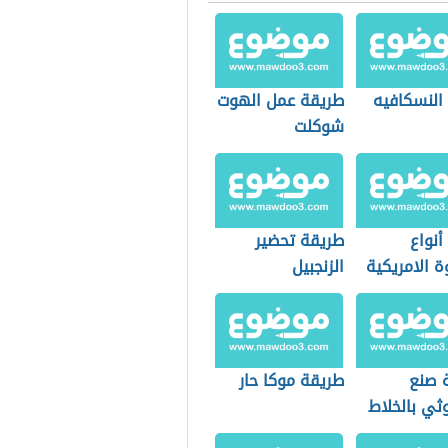
النسكافيه
طريقة عمل الهوت
شوكلت
أنواع
طريقة تحضير
 الامريكية
الزنجبيل
 صنع
طريقة موكا حار
ثي بالخلاط