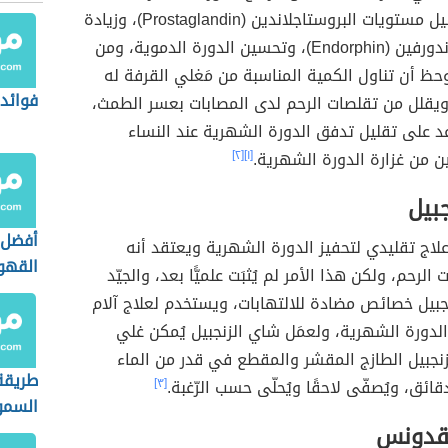
قادر على تقليل مستويات البروستاجلاندين (Prostaglandin)، وزيادة
مستويات الإندورفين (Endorphin)، وتحسين الدورة الدموية، ومن
حظ أن تناول الكمية المناسبة من مَغلي القرفة له
فوائد 
ويقلل من تقلصات الرحم لدى المصابات بعسر الطمث،
د على تقليل تدفق الدورة الشهرية عند النساء
ين من غزارة الدورة الشهرية.
[١]
[٢]
جبيل
أفضل 
علاج تقليدي لتحفيز الدورة الشهرية ويعتقد أنه
القهوة
لرحم، ولكن هذا الأمر لم يُثبَت علميًّا بعد، والجيّد
لزنجبيل خصائص مضادة للالتهابات، ويستخدم لعلاج آلام
الدورة الشهرية، ولعمَل شاي الزنجبيل يُمكن
غلي
نجبيل الطازج المقشر والمقطع في قدر من الماء
طريقة
[٣]
السمو
َقدونس