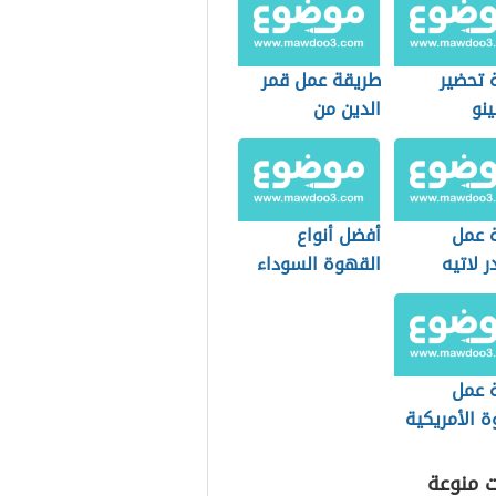
 تحضير
طريقة عمل قمر
نو
الدين من
المشمش
 عمل
أفضل أنواع
ر لاتيه
القهوة السوداء
 عمل
 الأمريكية
بيت
ت منوعة