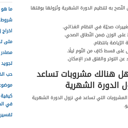
 النّصح به لتنظيم الدورة الشهرية ونُزولها بوقتها
ما هو 
شروط ا
غييرات صحيّة في النظام الغذائي.
اخراج ز
 على الوزن ضِمن النّطاق الصحي.
متى تك
 الرّياضة بانتظام.
 على قسط كافٍ من النّوم ليلًا.
مصادر 
د عن التوتر والقلق قدر الإمكان.
تجويد 
هل هنالك مشروبات تساعد
حب الذ
 الدورة الشهرية
موضوعا
كيفية 
المشروبات التي تساعد في نزول الدورة الشهرية
في ال
و.
تفسير 