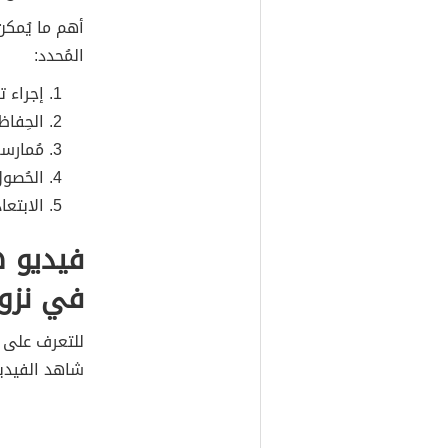
أهم ما يُمكن
المُحدد:
إجراء ت
الحِفاظ
مُمارسة
الحُصول
الابتعا
فيديو 
في نزول
للتعرف على 
شاهد الفيدي