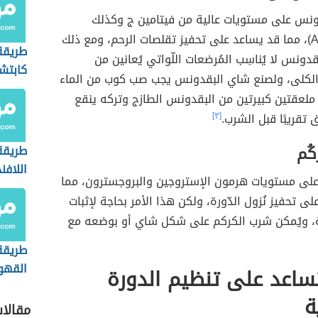
ونس على مستويات عالية من فيتامين ج وكذلك
الأبيول (Apiol)، مما قد يساعد على تحفيز تقلصات الرحم، ومع ذلك
طريقة
دونس لا يُناسِب المُرضعات اللّواتي يُعانين من
كابتشي
كلى، ولصنع شاي البقدونس يجب صب كوب من الماء
ملعقتين كبيرتين من البقدونس الطازج وتركه ينقع
[٣]
كُم
طريقة
اللافند
كم على مستويات هرمون الإستروجين والبروجسترون، مما
على تحفيز نُزول الدّورة، ولكن هذا الأمر بحاجة لإثبات
ة، ويُمكن شرب الكركم على شكل شاي أو بوضعه مع
طريقة
القهوة
ساعد على تنظيم الدورة
في ال
ة
مقالا