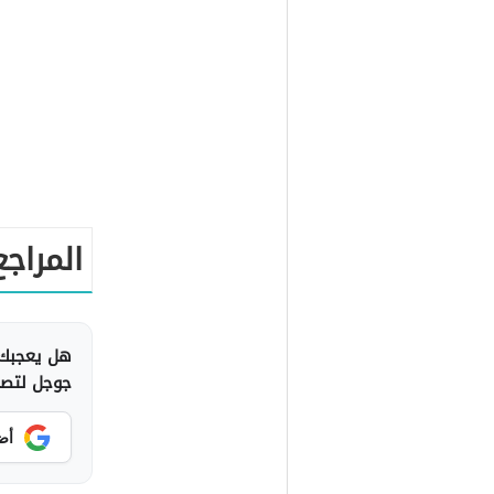
المراجع
هل يعجبك 
جوجل لتصلك
أض