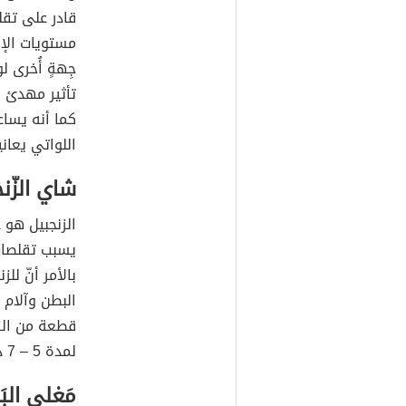
جِهةٍ أُخرى
لو
تأثير مهدئ 
كما أنه يساع
اللواتي يعان
شاي الزّن
الزنجبيل هو 
يسبب تقلصات ا
بالأمر أنّ ل
البطن وآلام 
قطعة من الز
لمدة 5 – 7 دقائق، ويُصفّى لاحقًا ويُحلّى حسب الرّغبة.
مَغلي الب