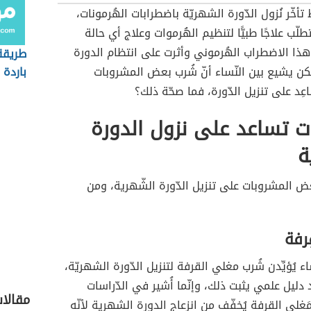
ط تأخّر نُزول الدّورة الشهريّة باضطرابات الهُرمونات،
طلّب علاجًا طبيًّا لتنظيم الهُرموات وعلاج أي حالة
ذا الاضطراب الهُرموني وأثرت على انتظام الدورة
طريقة
كن يشيع بين النّساء أنّ شُرب بعض المشروبات
باردة
عِد على تنزيل الدّورة، فما صحّة ذلك؟
 تساعد على نزول الدورة
ة
عض المشروبات على تنزيل الدّورة الشّهرية، ومن
ِرفة
اء يُؤيِّدن شُرب مغلي القرفة لتنزيل الدّورة الشهريّة،
 دليل علمي يثبت ذلك، وإنّما أُشير في الدّراسات
مقالا
مَغلي القرفة يُخفّف من انزعاج الدورة الشهرية لأنّه