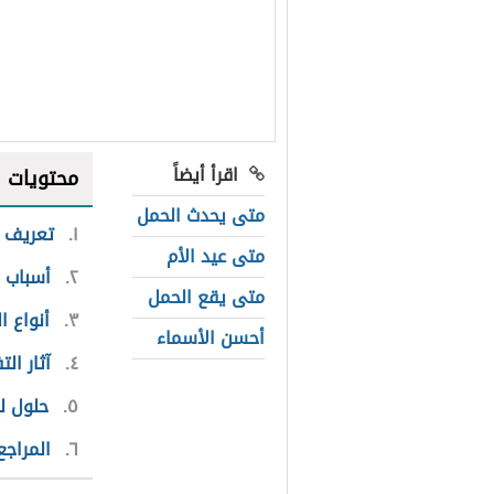
اقرأ أيضاً
محتويات
متى يحدث الحمل
١
تعريف ا
متى عيد الأم
٢
أسباب 
متى يقع الحمل
٣
أنواع ا
أحسن الأسماء
٤
آثار ال
٥
حلول ل
٦
المراجع