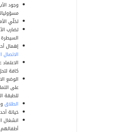
وجود الأب 
مسؤولياته
تخلّي الأ
تضارب الأ
السيطرة ع
إهمال أحد
الاتصال ا
الاعتماد 
كافة لتحل
الوضع الا
على التما
للطبقة الغ
الطلاق
وم
خيانة أحد
انشغال ال
أطفالهم.