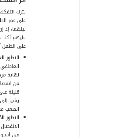
أثر التفك
يترك التفكك 
على عمر الط
بينهما، إذ إن
عليهم أكثر م
على الطفل آث
التطور ال
العاطفي 
نهاية مرح
من انفصال
قليلة على
يشير إلى 
الصعب معا
التطور ال
الانفصال 
في أسلوب 