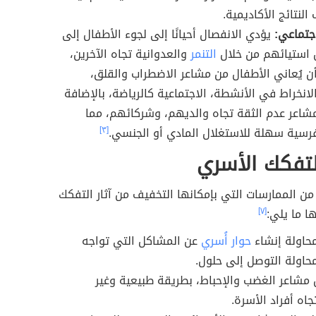
نتائج الأكاديمية.
اجتماعي:
يؤدي الانفصال أحيانًا إلى لجوء الأطفال إلى
ن استيائهم من خلال
التنمر
والعدوانية تجاه الآخرين،
أن يُعاني الأطفال من مشاعر الاضطراب والقلق،
انخراط في الأنشطة، الاجتماعية كالرياضة، بالإضافة
شاعر عدم الثقة تجاه والديهم، وشركائهم، مما
رسية سهلة للاستغلال المادي أو الجنسي.
[٣]
لتفكك الأسري
من الممارسات التي بإمكانها التخفيف من آثار التفكك
ا ما يلي:
[٧]
حاولة إنشاء
حوار أُسري
عن المشاكل التي تواجه
حاولة التوصل إلى حلول.
ن مشاعر الغضب والإحباط، بطريقة طبيعية وغير
اه أفراد الأسرة.