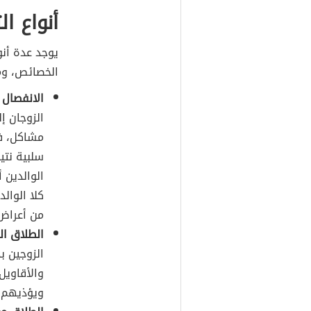
أنواع ا
يوجد عدة أنو
الخصائص، ومن
الانفصال
الزوجان إ
مشاكل، في
سلبية نتي
الوالدين 
كلا الوال
من أعراض 
الطلاق ال
الزوجين ب
والأقاويل 
ويؤذيهم.