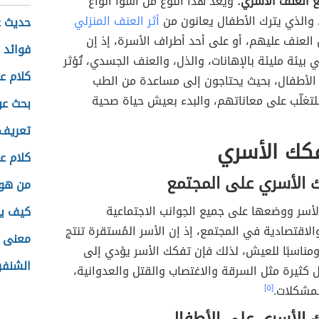
 العنف الأسري:
ويُعد هذا النوع من أسوأ أنواع
 والذي يترك الأطفال يعانون من
أثر العنف المنزلي
حديث ع
العنف عليهم، أو على أحد أطراف الأسرة، إذ إن
فوائد 
بيئة مليئة بالإهانات، والذل، والعنف الجسدي، تُؤثر
كلام ع
 الأطفال، بحيث يحتاجون إلى مساعدة من الطب
تغلّب على معاناتهم، والبدء بعيش حياة صحية
بحث عن
تعريف 
تفكك الأسري
كلام ع
ك الأسري على المجتمع
من هو 
الأسر ووضعها على جميع الجوانب الاجتماعية
كيف ي
لاقتصادية في المجتمع، إذ إن الأسر المُستقرة تنتج
معنى ا
ا ومناسبًا للعيش، لذلك فإن تفكك الأسر يؤدي إلى
الشنفر
كثيرة مثل السرقة والاغتصاب والقتل والعدوانية،
لمشكلات.
[٥]