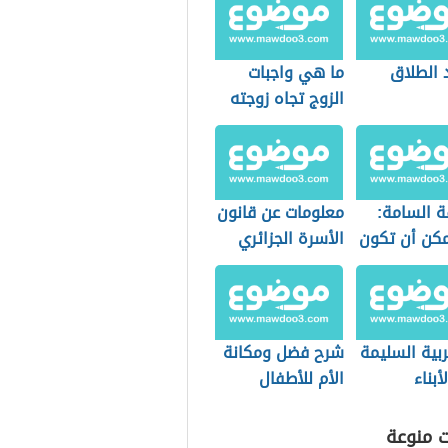
 الطلاق
ما هي واجبات
الزوج تجاه زوجته
ة السامة:
معلومات عن قانون
كن أن تكون
الأسرة الجزائري
أهل؟
تربية السليمة
شرح فضل ومكانة
أبناء
الأم للأطفال
ت منوعة