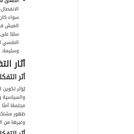
الطلاق مع
الانفصال،
سواء كان 
العيش في 
سلبًا على
النفسي لل
وسليمة.
آثار ال
أثر التفك
يُؤثر تكوين 
والسياسية وا
مجتمعًا آمنً
ظهور مشاكل 
وغيرها من ا