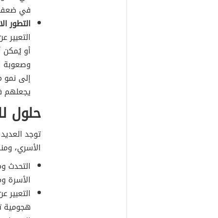
في ضعف ال
التطور ال
التعبير ع
أو يُمكن 
وصعوبة ال
إلى نمو م
يجعلهم ف
حلول ل
توجد العديد 
الأسري، ومنه
التحدث وم
الأسرة وم
التعبير ع
هجومية تج