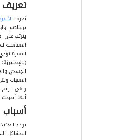
تعريف 
تُعرف
الأسرة
تربطهم روابط
يترتب على أف
الأساسية لل
للأسرة يُؤد
(
بالإنجليزيّة:
n
الجسدي والعا
الأسباب ويتر
وعلى الرغم م
أنها أصبحت ت
أسباب 
توجد العديد 
المشاكل الت