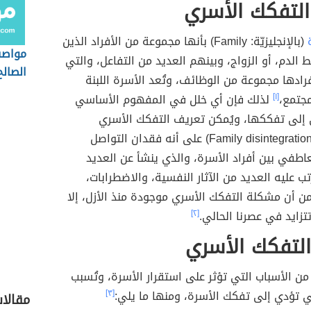
التفكك الأسري
(بالإنجليزيّة:
Family
)
بأنها مجموعة من الأفراد الذين
مواصف
 الدم، أو الزواج، وبينهم العديد من التفاعل، والتي
الصالح
رادها مجموعة من الوظائف، وتُعد الأسرة اللبنة
مجتمع،
[١]
لذلك فإن أي خلل في المفهوم الأساسي
ي إلى تفككها، ويُمكن تعريف التفكك الأسري
Family disintegratio
)
على أنه فقدان التواصل
طفي بين أفراد الأسرة، والذي ينشأ عن العديد
تب عليه العديد من الآثار النفسية، والاضطرابات،
ن أن مشكلة التفكك الأسري موجودة منذ الأزل، إلا
تزايد في عصرنا الحالي.
[٢]
التفكك الأسري
من الأسباب التي تؤثر على استقرار الأسرة، وتُسبب
ي تؤدي إلى تفكك الأسرة، ومنها ما يلي:
[٣]
مقالا