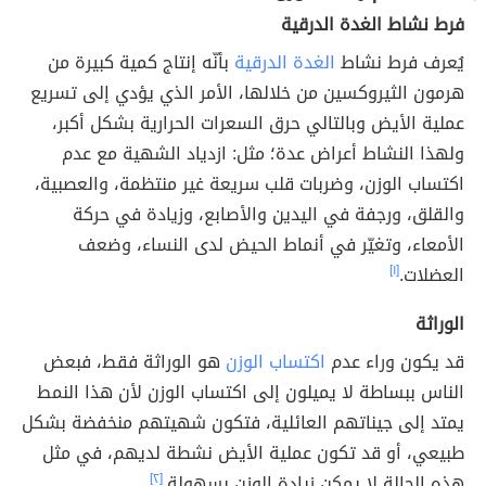
فرط نشاط الغدة الدرقية
يُعرف فرط نشاط
الغدة الدرقية
بأنّه إنتاج كمية كبيرة من
هرمون الثيروكسين من خلالها، الأمر الذي يؤدي إلى تسريع
عملية الأيض وبالتالي حرق السعرات الحرارية بشكل أكبر،
ولهذا النشاط أعراض عدة؛ مثل: ازدياد الشهية مع عدم
اكتساب الوزن، وضربات قلب سريعة غير منتظمة، والعصبية،
والقلق، ورجفة في اليدين والأصابع، وزيادة في حركة
الأمعاء، وتغيّر في أنماط الحيض لدى النساء، وضعف
العضلات.
[١]
الوراثة
قد يكون وراء عدم
اكتساب الوزن
هو الوراثة فقط، فبعض
الناس ببساطة لا يميلون إلى اكتساب الوزن لأن هذا النمط
يمتد إلى جيناتهم العائلية، فتكون شهيتهم منخفضة بشكل
طبيعي، أو قد تكون عملية الأيض نشطة لديهم، في مثل
هذه الحالة لا يمكن زيادة الوزن بسهولة.
[٢]