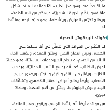
قليلة جداً منه، وهو مدرّ للحليب، أمّا فوائده للمرأة بشكل
عامّ فهو ينظّم للدورة الشهريّة، ويهدّئ من آلام الطمث،
ويعالج تكيّس المبايض وينشّطها، وهو منبّه للرحم ومنشّط
له.
فوائد البردقوش الصحية
له الكثير من الفوائد التي تتمثّل في أنه يساعد على
الهضم، ويزيل انتفاخ البطن، ومليّن للمعدة، ويذهب الماء
الزائد من الجسم، و ينظم الهرومومات التناسليّة، وهو مضادّ
لمرض الاكتئاب، كما أنه يوسع الشعب الهوائيّة، ويذهب
الغازات، ويقلل من القلق والأرق والتوتر، ويهدئ ويريح
الأعصاب، وأيضاً يعالج أمراض الجهاز الهضميّ، وتشقّقات
الجلد ومرض الجلوكوما، ويقلّل من آلام المعدة، ومضادّ
حيويّ.
من فوائده أيضاً أنّه ينشّط الجسم، ويقوي جهاز المناعة،