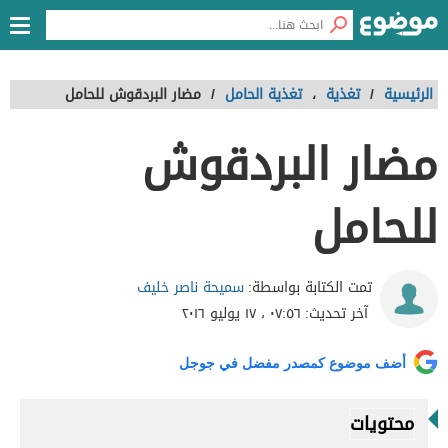
الرئيسية
/
تغذية
،
تغذية الحامل
/
مضار البردقوش للحامل
مضار البردقوش
للحامل
سميحة ناصر خليف
تمت الكتابة بواسطة:
آخر تحديث:
٠٧:٥٦ ، ١٧ يوليو ٢٠١٦
أضف موضوع كمصدر مفضل في جوجل
محتويات