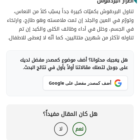
أضرار البردقوش
تناول البردقوش بكميّات كبيرة جداً يسبّب كلاً من النعاس،
وتورّم في العين والجلد إن تمت ملامسته وهو طازج، وارتخاء
في الجسم، وخلل في أداء وظائف الكلى والكبد إن تم
تناوله لأكثر من شهرين متتاليين، كما أنّه لا يُعطى للاطفال.
هل يعجبك محتوانا؟ أضف موضوع كمصدر مفضل لديك
على جوجل لتصلك مقالاتنا أولاً بأول في نتائج البحث.
أضف كمصدر مفضل على Google
هل كان المقال مفيداً؟
نعم
لا