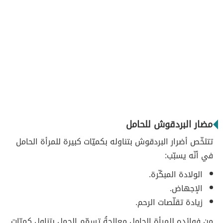
مضار البردقوش للحامل
تتلخّص أضرار البردقوش بتناوله بكميّات كبيرة للمرأة الحامل
في أنّه يسبّب:
الولادة المبكّرة.
الإجهاض.
زيادة تقلّصات الرحم.
من فوائده للمرأة الحامل معالجةُ تسمّم الحمل بتناول كميّات