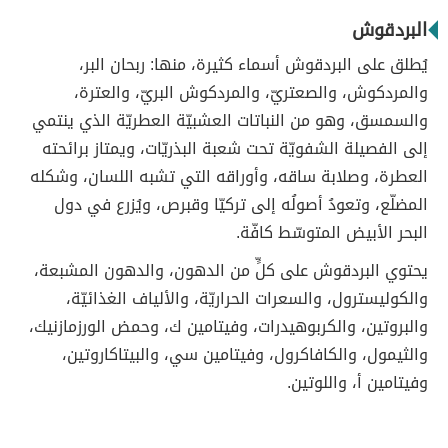
البردقوش
يُطلق على البردقوش أسماء كثيرة، منها: ربحان البر،
والمردكوش، والصعتريّ، والمردكوش البريّ، والعترة،
والسمسق، وهو من النباتات العشبيّة العطريّة الذي ينتمي
إلى الفصيلة الشفويّة تحت شعبة البذريّات، ويمتاز برائحته
العطرة، وصلابة ساقه، وأوراقه التي تشبه اللسان، وشكله
المضلّع، وتعودُ أصولُه إلى تركيّا وقبرص، ويُزرع في دول
البحر الأبيض المتوسّط كافّة.
يحتوي البردقوش على كلٍّ من الدهون، والدهون المشبعة،
والكوليسترول، والسعرات الحراريّة، والألياف الغذائيّة،
والبروتين، والكربوهيدرات، وفيتامين ك، وحمض الورزمازنيك،
والثيمول، والكافاكرول، وفيتامين سي، والبيتاكاروتين،
وفيتامين أ، واللوتين.