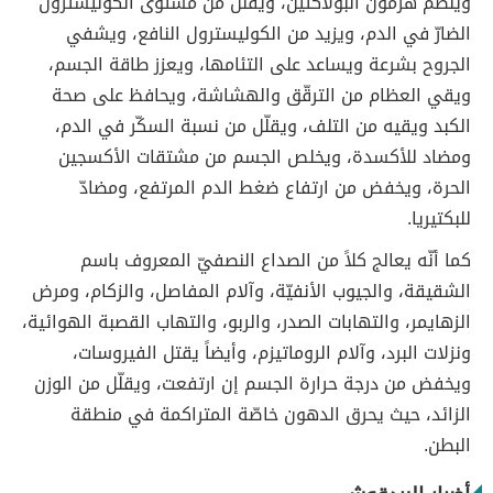
وينظم هرمون البولاكتين، ويقلّل من مستوى الكوليسترول
الضارّ في الدم، ويزيد من الكوليسترول النافع، ويشفي
الجروح بشرعة ويساعد على التئامها، ويعزز طاقة الجسم،
ويقي العظام من الترقّق والهشاشة، ويحافظ على صحة
الكبد ويقيه من التلف، ويقلّل من نسبة السكّر في الدم،
ومضاد للأكسدة، ويخلص الجسم من مشتقات الأكسجين
الحرة، ويخفض من ارتفاع ضغط الدم المرتفع، ومضادّ
للبكتيريا.
كما أنّه يعالج كلاً من الصداع النصفيّ المعروف باسم
الشقيقة، والجيوب الأنفيّة، وآلام المفاصل، والزكام، ومرض
الزهايمر، والتهابات الصدر، والربو، والتهاب القصبة الهوائية،
ونزلات البرد، وآلام الروماتيزم، وأيضاً يقتل الفيروسات،
ويخفض من درجة حرارة الجسم إن ارتفعت، ويقلّل من الوزن
الزائد، حيث يحرق الدهون خاصّة المتراكمة في منطقة
البطن.