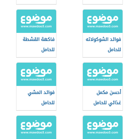
فوائد الشوكولاته
فاكهة القشطة
للحامل
للحامل
أحسن مكمل
فوائد المشي
غذائي للحامل
للحامل