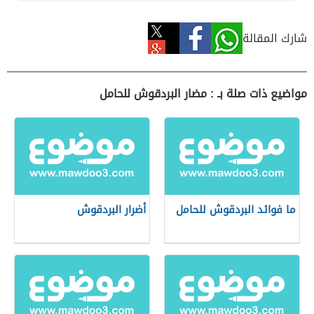
شارك المقالة
مواضيع ذات صلة بـ : مضار البردقوش للحامل
ما فوائد البردقوش للحامل
أضرار البردقوش