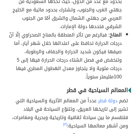
بحدود مع عدد من الدول، حيث تحدّها السعودية من
جهتي الغرب والجنوب، وتشترك بحدود مائية مع الخليج
العربي من جهتي الشمال والشرق أمّا من الجنوب
الشرقي فتحدها دولة الإمارات.
المناخ:
فبالرغم من تأثر المنطقة بالمناخ الصحراوي إلّا أنّ
درجات الحرارة تحافظ على اعتدالها خلال شهر آيار، أما
صيفها فيكون شديد الحرارة والجفاف والرطوبة،
وتنخفض في فصل الشتاء درجات الحرارة فيها إلى 5
درجات مئوية ولا يتجاوز معدل الهطول المطري فيها
100ملليمتر سنوياً.
المعالم السياحية في قطر
تضم
دولة قطر
عدداً من المعالم الأثرية والسياحية التي
تشير إلى تاريخها العريق، وتتنوّع السياحة في البلاد
فتنقسم ما بين سياحة ثقافية وتاريخية وبحرية ومغامرات،
ومن أشهر معالمها السياحية:
[٣]