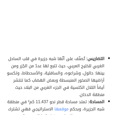
التضاريس:
تُصنّف على أنّها شبه جزيرة في قلب الساحل
الغربي للخليج العربي، حيث تتبع لها عددٌ من الجُزر ومن
بينها: حالول، وشراعوه، والسافلية، والأسحطاط، وتكسو
أراضيها الصخور المنبسطة وبعض الهضاب كما تنتشر
أيضاً التلال الكلسية في الجزء الغربي من البلاد حيث
منطقة الدخان.
المساحة:
تمتد مساحة قطر نحو 11.437 كم² في منطقة
شبه الجزيرة، وبحكم
موقعها
الاستراتيجي فهي تشترك