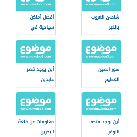
شاطئ الغروب
أفضل أماكن
بالخبر
سياحية في
السعودية
سور الصين
أين يوجد قصر
العظيم
عابدين
أين يوجد متحف
معلومات عن قلعة
اللوفر
البحرين