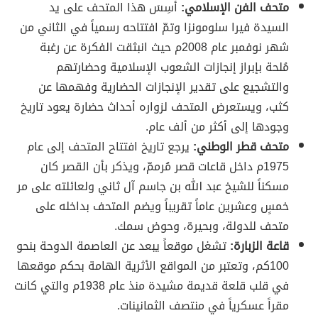
متحف الفن الإسلامي:
أُسِسَ هذا المتحف على يد
السيدة فيرا سلومونزا وتمّ افتتاحه رسمياً في الثاني من
شهر نوفمبر عام 2008م حيث انبثقت الفكرة عن رغبة
مُلحة بإبراز إنجازات الشعوب الإسلامية وحضارتهم
والتشجيع على تقدير الإنجازات الحضارية وفهمها عن
كثب، ويستعرض المتحف لزواره أحداث حضارة يعود تاريخ
وجودها إلى أكثر من ألف عام.
متحف قطر الوطني:
يرجع تاريخ افتتاح المتحف إلى عام
1975م داخل قاعات قصر مُرممّ، ويذكر بأن القصر كان
مسكناً للشيخ عبد الله بن جاسم آل ثاني ولعائلته على مر
خمسٍ وعشرين عاماً تقريباً ويضم المتحف بداخله على
متحف للدولة، وبحيرة، وحوض سمك.
قاعة الزبارة:
تشغل موقعاً يبعد عن العاصمة الدوحة بنحو
100كم، وتعتبر من المواقع الأثرية الهامة بحكم موقعها
في قلب قلعة قديمة مشيدة منذ عام 1938م والتي كانت
مقراً عسكرياً في منتصف الثمانينات.