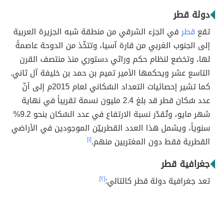
دولة قطر
تقع
قطر
في الجزء الشرقي من منطقة شبه الجزيرة العربية
إلى الجنوب الغربي من قارة آسيا، وتتخّذ من الدوحة عاصمةً
لها، وتخضع لنظام حكم وراثي دستوري منذ منتصف القرن
التاسع عشر ويحكمها الأمير تميم بن حمد بن خليفة آل ثاني.
كما تشير إحصائيات التعداد السُكاني لعام 2015م إلى أنّ
عدد سُكان قطر قد بلغ 2.4 مليون نسمة تقريباً في نهاية
شهر مايو، وتُقدّر نسبة الارتفاع في عدد السُكان بنحو 9.2%
سنوياً، ويشمل هذا العدد القطرييّن الموجودين في الأراضي
القطرية فقط دون المغتربين منهم.
[١]
جغرافية قطر
تعد جغرافية دولة قطر كالتالي:
[٢]