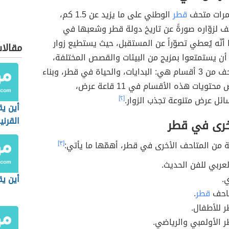
مرات متحف
قطر
الوطني على ما يزيد عن 1.5 كم،
حف لزوّاره صورةً عن تاريخ دولة قطر وشعبها في
أنّه يُعطي تصوّراً عن المستقبل، حيث يستطيع زوار
مقالا
أن يستمتعوا بمزيج من البيئات والقصص المختلفة،
ويتألّف المتحف من 3 أقسام هي: البدايات، والحياة في قطر، وبناء
الأمة، وتُعرض محتويات هذه الأقسام في 11 قاعة عرض،
ئل عرض متنوعة تجذب الزوار.
[٢]
أين ي
القرني
خرى في قطر
 من المتاحف الأخرى في قطر، أهمّها ما يأتي:
[٣]
عربي للفن الحديث.
ي.
أين يق
تاحف
قطر
.
 للأطفال.
الأولمبي والرياضي.