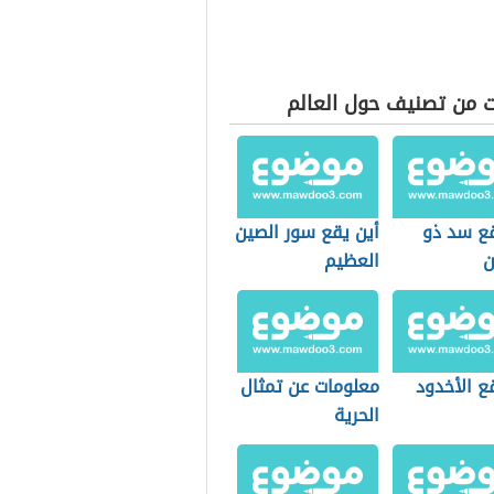
ت من تصنيف حول العالم
قع سد ذو
أين يقع سور الصين
ن
العظيم
ع الأخدود
معلومات عن تمثال
الحرية