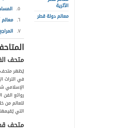
الأثرية
٥
المساج
معالم دولة قطر
٦
معالم 
٧
المراجع
المتاح
متحف الف
يُظهر متحف ا
في التراث ا
الإسلامي شمو
روائع الفن ا
للعالم من خل
التي يُقيمها
متحف قط