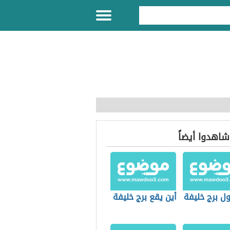
 شاهدوا أيضاً
ل برج خليفة
أين يقع برج خليفة