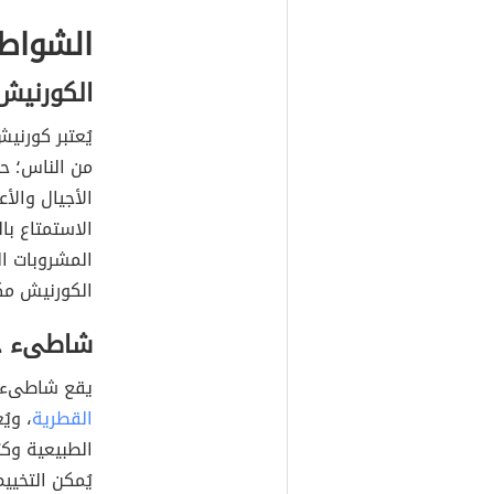
الشواط
الكورنيش
يُعتبر كورني
من الناس؛ ح
الأجيال والأع
الاستمتاع ب
المشروبات ا
الكورنيش مكا
شاطىء خو
يقع شاطىء خور ال
القطرية
، ويُ
الطبيعية وكث
يُمكن التخيي