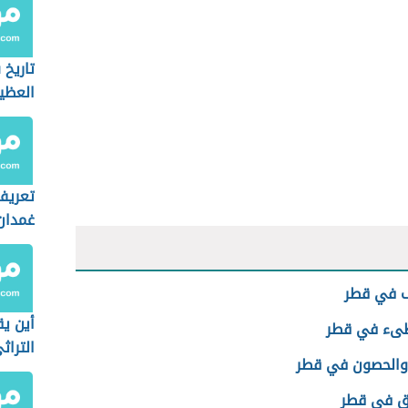
تاريخ 
العظي
تعريف
غمدان
ف في قطر
أين يق
ىء في قطر
التراث
 والحصون في قطر
ق في قطر