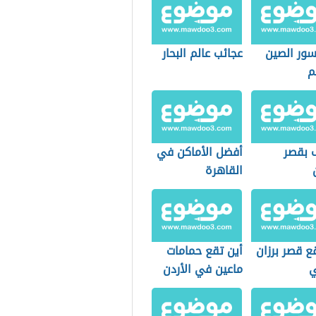
سور الصين
عجائب عالم البحار
م
 بقصر
أفضل الأماكن في
القاهرة
ع قصر برزان
أين تقع حمامات
ي
ماعين في الأردن