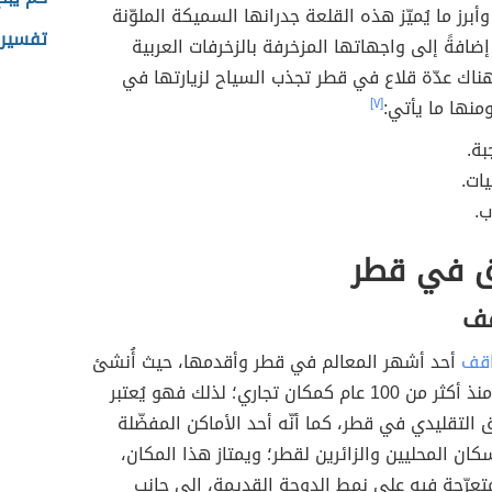
2 كم، وأبرز ما يُميّز هذه القلعة جدرانها السميكة الملوّنة
تفسير 
 إضافةً إلى واجهاتها المزخرفة بالزخرفات العربية
هناك عدّة قلاع في قطر تجذب السياح لزيارتها في
ومنها ما يأتي:
[٧]
بة.
يات.
ب.
ق في قطر
ف
قف
أحد أشهر المعالم في قطر وأقدمها، حيث أُنشئ
هذا السوق منذ أكثر من 100 عام كمكان تجاري؛ لذلك فهو يُعتبر
 التقليدي في قطر، كما أنّه أحد الأماكن المفضّلة
سكان المحليين والزائرين لقطر؛ ويمتاز هذا المكان،
متعرّجة فيه على نمط الدوحة القديمة، إلى جانب