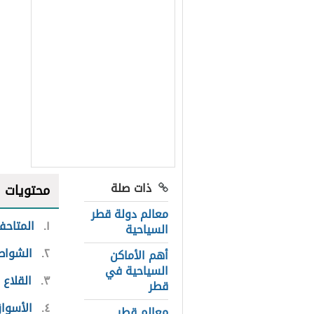
ذات صلة
محتويات
معالم دولة قطر
١
المتاح
السياحية
٢
الشواط
أهم الأماكن
السياحية في
٣
القلاع
قطر
٤
الأسوا
معالم قطر