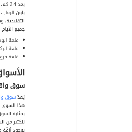
بعد .4
بلون الرمال،
التقليدية، و
جميع الأيام 
قلعة الوج
قلعة الرك
قلعة مرو
الأسوا
سوق واق
يُعدّ
سوق وا
بمثابة السوق
للكثير من ال
بوجود أزقّة 