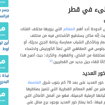
ىء في قطر
جسر س
فرانس
ش الدوحة أحد أهم
المعالم
التي يزورها مختلف الفئات
يث إنّه مكان يستطيع الأشخاص فيه من مختلف
مار وبالأخصّ الشباب ممارسة رياضة الجري بحريّة، أو
أين ت
الجلوس في المقاهي التي تملأ الكورنيش واحتساء
لوط
لمختلفة من الشاي، والقهوة، والكرك؛ حيث أصبح هذا
نًا للقاء جيل جديد من القطريين.
[٤]
ر العديد
نبذة 
البحري
عديد على بعد 78 كم جنوب شرق
العاصمة
عتبر من أهم المعالم القطرية التي تتميز بمناظرها
بانها الرملية الجميلة، فهو من أفضل الأماكن التي
م فيها، كما يمتاز خور العديد بوجود برج مطل على