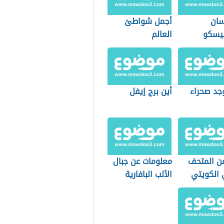
ان
أجمل شواطئ
يسكو
العالم
وجد صحراء
أين برج إيفل
عن المتحف
معلومات عن جبال
 الكويتي
الألب البافارية