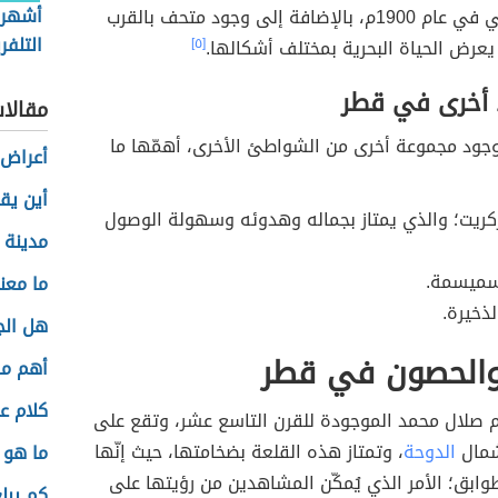
أشهر 
الكورنيش بُني في عام 1900م، بالإضافة إلى وجود متحف بالقرب
التلفر
عرض الحياة البحرية بمختلف أشكالها.
[٥]
أخرى في قطر
مقالا
وجود مجموعة أخرى من الشواطئ الأخرى، أهمّها ما
أعراض 
أين يقع
ريت؛ والذي يمتاز بجماله وهدوئه وسهولة الوصول
مدينة ز
ميسمة.
ما معن
ذخيرة.
هل الج
 والحصون في قطر
أهم مص
كلام ع
م صلال محمد الموجودة للقرن التاسع عشر، وتقع على
الدوحة
، وتمتاز هذه القلعة بضخامتها، حيث إنّها
ما هو 
نية من 4 طوابق؛ الأمر الذي يُمكّن المشاهدين من رؤيتها على
كم يبل