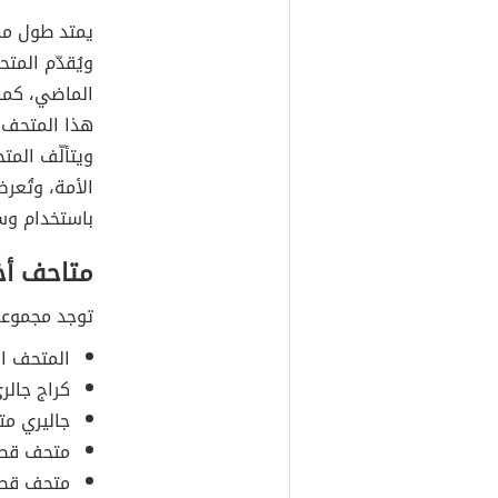
يمتد طول م
ويُقدّم المت
الماضي، كما 
هذا المتحف 
باستخدام وسا
متاحف أ
توجد مجموعة
المتحف ال
كراج جالر
جاليري م
متحف قطر
متحف قطر 