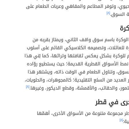
وي، وتوفر المطاعم والمقاهي وعربات الطعام على
 السوق.
[٨]
رة
لوكرة باسم سوق واقف الثاني، ويمتاز بقربه من
 للعائلات، وتصميمه الكلاسيكي القائم على أسلوب
م للوكرة بشكل يعكس ثقافتها وتراثها، كما بُني هذا
مط الأسواق القطرية القديمة؛ حيث يستطيع روّاده
سوق، وتناول الطعام في الوقت ذاته، ويشتهر هذا
العديد من السلع التقليدية؛ كالمجوهرات، والحلويات،
لتمور، والحقائب، والأقمشة، وقطع الديكور، وغيرها.
[٨]
رى في قطر
ر مجموعة متنوعة من الأسواق الأخرى، أهمّها
ية:
[٨]