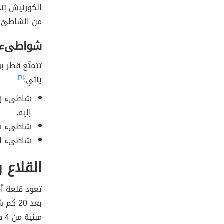
من الشاطئ ي
شواطىء 
تتمتّع قطر ب
يأتي:
[٦]
شاطىء زك
إليه.
شاطىء س
شاطىء ال
القلاع
تعود قلعة أ
بعد 20 كم شمال
مب