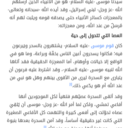
سيدنا موسى -عليه السلام- هو من الأنبياء الذين أرسلهم
الله -عز وجل- لبني إسرائيل، وقد أيده الله -سبحانه وتعالى-
بالمعجزات كسائر الأنبياء حتى يصدقه قومه ويثبت لهم أنه
مُرسَلٌ من عند الله، ومن معجزاته:
العصا التي تتحول إلى حية
كان
قوم موسى
-عليه السلام- يشتهرون بالسحر ويَبرعون
فيه؛ فكانوا يسحرون أعين الناس بخفّة وبراعة، وما هو في
الواقع إلا خيالات وأوهام، أما المعجِزة الحقيقية فقد آتاها
الله لنبيه موسى -عليه السلام-، وقد اشترط عليه فرعون أن
يتبارى مع السحرة ليرى من الأقوى بينهم وهل هو نبي من
عند الله أم هو يدّعي ذلك.
[١]
وقد ألقى السحرة عصيّهم فتهيأَ لكل الموجودين أنها
أفاعي تمشي، ولكن لما أمر الله -عز وجل- موسى أن يُلقِيَ
عصاه تحوّلت إلى أفعى كبيرة والتهمت كل الأفاعي الصغيرة
التي كانت غير حقيقية أساساً، وقد آمن السحرة بعدها بنبوة
[١]