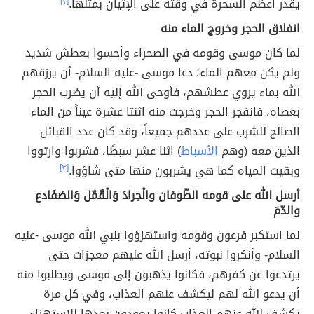
يقدر أعظم السحرة في وقته على الإتيان بمثلها.
[٢]
انفلاق الحجر وخروج الماء منه
لما كان موسى وقومه في الصحراء وأحسوا بعطش شديد
ولم يكن معهم الماء؛ دعا موسى -عليه السلام- أن يرزقهم
الله بماء يروي عطشهم، فأوحى الله إليه أن يضرب الحجر
بعصاه، فانفجر الحجر وخرجت منه اثنتا عشرة عيناً من الماء
الصالح للشرب على عددهم جميعاً، وقد كان عدد القبائل
الذين معه (وهم
الأسباط
) اثنا عشر سبطًا، فشربوا وارتووا
وبقيت المياه كما هي يشربون منها متى شاؤوا.
[٣]
أرسل الله على قومه الطّوفان والْجرادَ وَالْقُمّل وَالضفَادع
والدّمَ
لما استكبر فرعون وقومه واستهزؤوا بنبي الله موسى -عليه
السلام- وأنكروا نبوته، أرسل الله عليهم معجزات حتى
يرتدعوا عن كفرهم، فكانوا يذهبون إلى موسى ويطلبوا منه
أن يدعو الله لهم ليكشف عنهم العذاب، وفي كل مرة
يكشف الله عنهم العذاب كانوا يعودون بعدها للاستهزاء