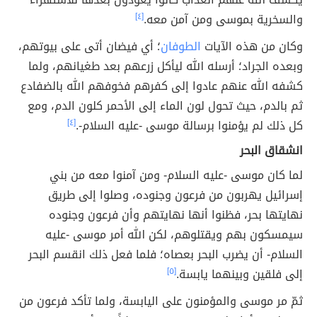
والسخرية بموسى ومن آمن معه.
[٤]
وكان من هذه الآيات
الطوفان
؛ أي فيضان أتى على بيوتهم،
وبعده الجراد؛ أرسله الله ليأكل زرعهم بعد طغيانهم، ولما
كشفه الله عنهم عادوا إلى كفرهم فخوفهم الله بالضفادع
ثم بالدم، حيث تحول لون الماء إلى الأحمر كلون الدم، ومع
كل ذلك لم يؤمنوا برسالة موسى -عليه السلام-.
[٤]
انشقاق البحر
لما كان موسى -عليه السلام- ومن آمنوا معه من بني
إسرائيل يهربون من فرعون وجنوده، وصلوا إلى طريق
نهايتها بحر، فظنوا أنها نهايتهم وأن فرعون وجنوده
سيمسكون بهم ويقتلوهم، لكن الله أمر موسى -عليه
السلام- أن يضرب البحر بعصاه؛ فلما فعل ذلك انقسم البحر
إلى فلقين وبينهما يابسة.
[٥]
ثمّ مر موسى والمؤمنون على اليابسة، ولما تأكد فرعون من