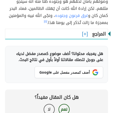
وصولهم بأمان لحقهم هو وجنوده ظناً منه أنه سينجو
مثلهم، لكن إرادة الله كانت أن يُهلك الظالمين، فعاد البحر
كمان كان و
غرق فرعون وجنوده
، ونجّى الله نبيه والمؤمنين
بمعجزة ما زالت تُذكر إلى يومنا هذا.
[٥]
المراجع
هل يعجبك محتوانا؟ أضف موضوع كمصدر مفضل لديك
على جوجل لتصلك مقالاتنا أولاً بأول في نتائج البحث.
أضف كمصدر مفضل على Google
هل كان المقال مفيداً؟
نعم
لا