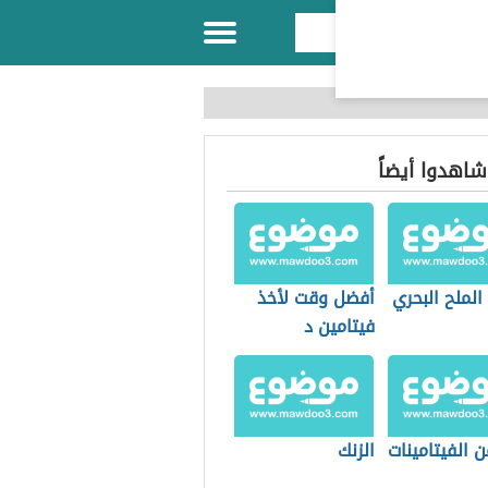
 شاهدوا أيضاً
الملح البحري
أفضل وقت لأخذ
فيتامين د
 الفيتامينات
الزنك