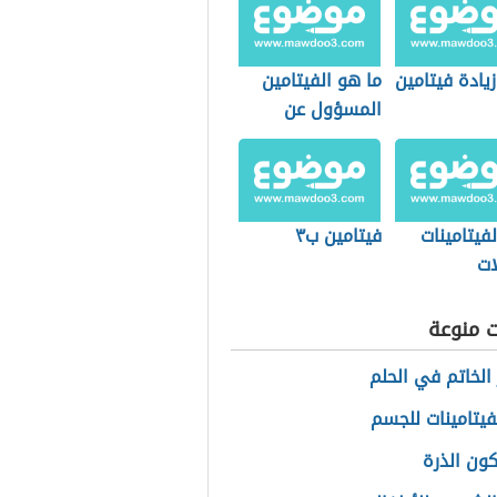
زيادة فيتامين
ما هو الفيتامين
المسؤول عن
تساقط الشعر
فيتامينات
فيتامين ب٣
ات
ت منوعة
الخاتم في الحلم
فيتامينات للجسم
كون الذرة