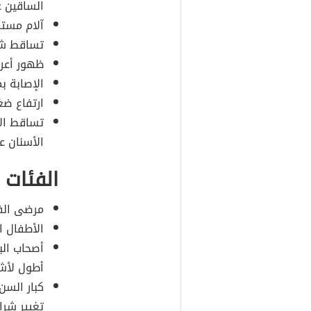
الساقين ع
آلام مست
تساقط شع
ظهور أعرا
الإصابة ب
ارتفاع ضغ
تساقط الأ
الأسنان عن
الفئات 
مرضى الف
الأطفال ا
أصحاب الب
أطول لأش
كبار السن
تغيير شرا