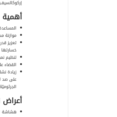
إركوكالسيفـر
أهمية ف
المساعدة 
موازنة مس
تعزيز قدر
خسارتها 
تنظيم نمو
القضاء على
زيادة نشا
على صد ال
الجرثوميّة
أعراض 
هشاشة الع