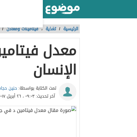
أكبر موقع عربي بالعالم
الرئيسية
/
تغذية
،
فيتامينات ومعادن
/
معدل فيتامي
الإنسان
حنين حجا
تمت الكتابة بواسطة:
آخر تحديث:
٠٩:٠٣ ، ٢٦ أبريل ٢٠١٧