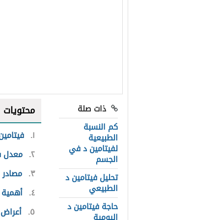
ذات صلة
محتويات
كم النسبة
١
فيتامين
الطبيعية
لفيتامين د في
٢
معدل ف
الجسم
٣
مصادر 
تحليل فيتامين د
الطبيعي
٤
أهمية ف
حاجة فيتامين د
٥
أعراض 
اليومية