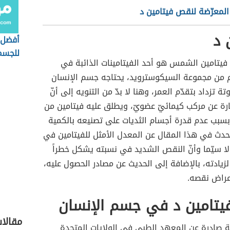
المعرّضة لنقص فيتامين د
 د
أفضل 
للجسم
 فيتامين الشمس هو أحد الفيتامينات الذائبة في
من مجموعة السيكوسترويد، يحتاجه جسم الإنسان
ة تزداد بتقدّم العمر، وهنا لا بدّ من التنويه إلى أنّ
ارة عن مركب كيمائيّ عضويّ، ويطلق عليه فيتامين من
بسبب عدم قدرة أجسام الثديات على تصنيعه بالكمية
حدث في هذا المقال عن المعدل الأمثل للفيتامين في
لا سيّما وأنّ النقص الشديد في نسبته يشكل خطراً
ً لزيادته، بالإضافة إلى الحديث عن مصادر الحصول عليه،
عراض نقصه.
يتامين د في جسم الإنسان
مقالا
صادرة عن المعهد الطبي في الولايات المتحدة