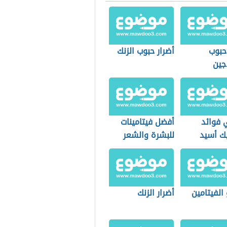
حبوب
أضرار حبوب الزنك
جين
 فوائد
أفضل فيتامينات
يك أسيد
للبشرة والشعر
والأظافر
الفيتامين
أضرار الزنك