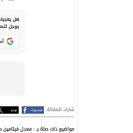
هل يعجبك 
جوجل لتصلك
أض
شارك المقالة
فيسبوك
تويتر
مواضيع ذات صلة بـ : معدل فيتامين 