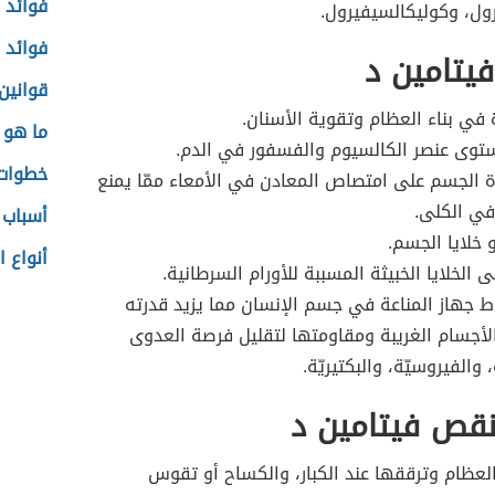
فوائد 
ول، وكوليكالسيفيرول.
فوائد ا
يتامين د
قوانين
في بناء العظام وتقوية الأسنان.
ما هو 
توى عنصر الكالسيوم والفسفور في الدم.
خطوات 
ة الجسم على امتصاص المعادن في الأمعاء ممّا يمنع
في الكلى.
أسباب 
 خلايا الجسم.
أنواع 
 الخلايا الخبيثة المسببة للأورام السرطانية.
ط جهاز المناعة في جسم الإنسان مما يزيد قدرته
أجسام الغريبة ومقاومتها لتقليل فرصة العدوى
، والفيروسيّة، والبكتيريّة.
نقص فيتامين د
ظام وترققها عند الكبار، والكساح أو تقوس