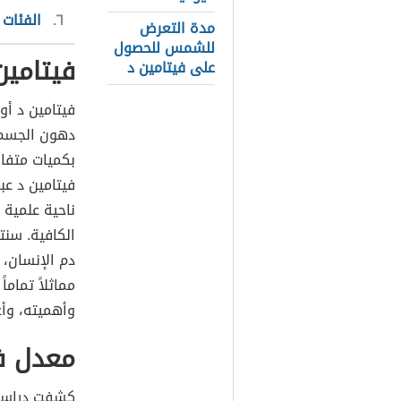
٦
الفئات 
مدة التعرض
للشمس للحصول
فيتامين
على فيتامين د
فيتامين د أو
دهون الجسم 
بكميات متفاوت
فيتامين د عب
ناحية علمية 
الكافية. سنت
دم الإنسان، 
مماثلاً تماما
وأهميته، وأ
معدل ف
كشفت دراسة 