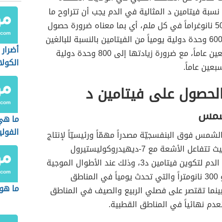
 نسبة فيتامين د المثالية في الدم يجب أن تتراوح ما
بين 20 إلى 50 نانوغراماً في كل ملم، أي بما معناه ضرورة حصول
الجسم على 600 وحدة دولية يومياً من الفيتامين بالنسبة للبالغين
أضرار 
حتى عمر سبعين عاماً، مع ضرورة زيادتها إلى 800 وحدة دولية
الكولا
سبعين عاماً.
لحصول على فيتامين د
شمس
ما هي
الفول
لشمس فوق البنفسجيّة مصدراً مهمّاً ورئيسيّاً لإنتاج
فيتامين د، حيث تتفاعل الأشعة مع 7-ديهيدروكوليستيرول
الموجود في الدم لتكوين فيتامين د3، وذلك عند الأطوال الموجية
ما بين 270 و 300 نانومتراً والتي تحدث يومياً في المناطق
ما هو 
بينما تقتصر على فصلي الربيع والصيف في المناطق
نعدم نهائياً في المناطق القطبية.