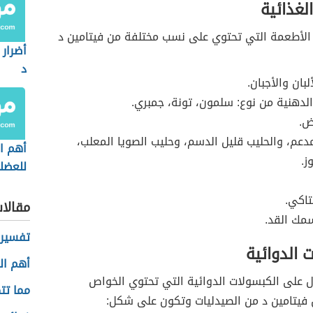
لغذائية
الأطعمة التي تحتوي على نسب مختلفة من فيتامين د
أضرار 
د
لبان والأجبان.
لدهنية من نوع: سلمون، تونة، جمبري.
ض.
مدعم، والحليب قليل الدسم، وحليب الصويا المعلب،
أهم ال
ز.
للعضل
تاكي.
مقالا
مك القد.
تفسير 
 الدوائية
أهم ال
 على الكبسولات الدوائية التي تحتوي الخواص
مما تت
 فيتامين د من الصيدليات وتكون على شكل: