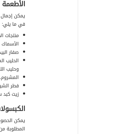
الأطعمة ا
يمكن إجمال 
في ما يلي:
منتجات الأ
الأسماك ا
صفار البي
الحليب ال
وحليب اللو
المشروم.
فطر الشي
زيت كبد س
الكبسولات
يمكن الحصول
المطلوبة من