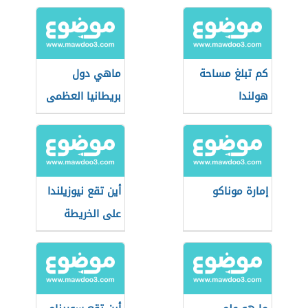
كم تبلغ مساحة
ماهي دول
هولندا
بريطانيا العظمى
إمارة موناكو
أين تقع نيوزيلندا
على الخريطة