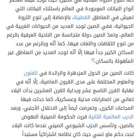
أنواع النباتات الموجودة في العالم باستثناء النباتات التي
تعيش في المناطق
القطبية
، بالإضافة إلى تنوع الثروة
الحيوانية، ففي الصين توجد العديد من الحيوانات الغريبة في
العالم، وتعدّ الصين دولة متجانسة من الناحية العرقية بالرغم
من تنوع الثقافات واللغات فيها، كما أنّه وبالرغم من عدد
السكان الكبير جداً فيها إلّا أنّه توجد العديد من المناطق غير
المأهولة بالسكان.
[١]
كانت الصين من الدول المزدهرة والرائدة في
الفنون
والعلوم المختلفة على مدى القرون الماضية، إلّا أنّه في
نهاية القرن التاسع عشر وبداية القرن العشرين بدأت البلاد
تعاني من اضطرابات مدنية وعسكرية، كما حدثت فيها
المجاعات الكبرى، وتعرضت أيضاً إلى الاحتلال الأجنبي، وبعد
الحرب العالمية الثانية
قررت الحكومة الصينية النهوض
بالصين، وتأسس الحزب الشيوعي الصيني عندما كانت البلاد
تحت حكم ماو تسي حيث كان نظامه اشتراكياً مستبداً