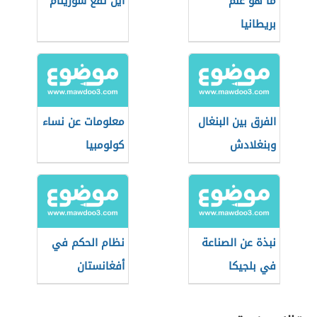
ما هو علم
أين تقع سورينام
بريطانيا
الفرق بين البنغال
معلومات عن نساء
وبنغلادش
كولومبيا
نبذة عن الصناعة
نظام الحكم في
في بلجيكا
أفغانستان