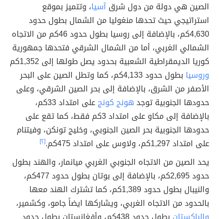
الصين هي دولة من دول شرق
آسيا
، وتتميز بموقع
استراتيجي حيث تحدها منغوليا من الشمال بطول حدود
4,630كم، بالإضافة إلى روسيا بطول حدود 46كم من الاتجاه
الشمالي الغربي، أما من الشمال الشرقي فتحدها جمهورية
كوريا الديمقراطية الشعبية بحدود يصل طولها إلى 1,352كم
وروسيا
بطول حدود 4,133كم، كما وتطل الصين على البحر
الأصفر من الشرق، بالإضافة إلى بحر الصين الشرقي، وعلى
حدودها الجنوبية توجد
هونج كونج
على امتداد 33كم،
بالإضافة إلى مكاو على امتداد 3كم فقط، كما تقع على
حدودها الجنوبية بحر الصين الجنوبي، وخليج تونكن، وفيتنام
على امتداد 1,297كم، ولاوس على امتداد 475كم.
[٢]
يحد الصين من الاتجاه الجنوبي الغربي ميانمار، والهند بطول
حدود 2,695كم، بالإضافة إلى بوتان بطول حدود 477كم،
والنيبال بطول حدود 1,389كم، كما تشترك الهند معها
بالحدود من الاتجاه الغربي، ويشاركها ايضاً جامو، وكشمير،
والباكستان
بطول حدود 438كم، وأفغانستان بطول حدود