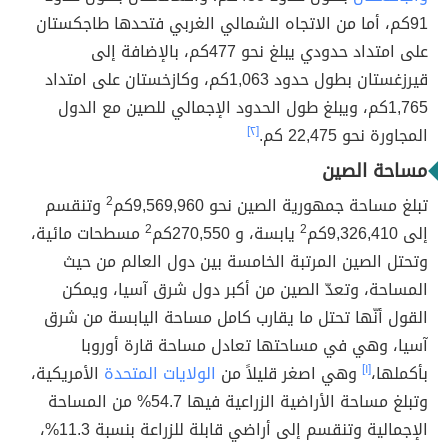
91كم، أما من الاتجاه الشمالي الغربي فتحدها طاجكستان
على امتداد حدودي يبلغ نحو 477كم، بالإضافة إلى
قيرزغستان بطول حدود 1,063كم، وكازخستان على امتداد
1,765كم، ويبلغ طول الحدود الإجمالي للصين مع الدول
المجاورة نحو 22,475 كم.
[٢]
مساحة الصين
تبلغ مساحة جمهورية الصين نحو 9,569,960كم
2
وتنقسم
إلى 9,326,410كم
2
يابسة، و 270,550كم
2
مسطحات مائية،
وتحتل الصين المرتبة الخامسة بين دول العالم من حيث
المساحة، وتعدّ الصين من أكبر دول شرق آسيا، ويمكن
القول أنّها تحتل ما يقارب كامل مساحة اليابسة من شرق
آسيا، وهي في مساحتها تعادل مساحة قارة أوروبا
بأكملها،
[١]
وهي اصغر قليلاً من
الولايات المتحدة
الأمريكية،
وتبلغ مساحة الأراضية الزراعية فيها 54.7% من المساحة
الإجمالية وتنقسم إلى أراضي قابلة للزراعة بنسبة 11.3%،