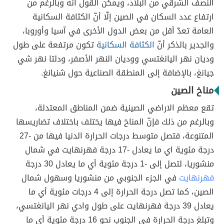
النصف الشرقي من البلاد، ويمكن القول أنّه وبالرغم من
ارتفاع عدد السكان في الصين إلّا أنّ الكثافة السكانية
العامة تعدّ أقل من بعض الدول الأخرى في آسيا وأوروبا،
والجدير بالذكر أنّ
الكثافة السكانية
تكون مرتفعة على طول
وديان نهر اليانغتسي ووديان النهر الأصفر، ودلتا نهر شي
جيانغ، بالإضافة إلى المنطقة الصناعية حول شنيانغ.
مناخ الصين
تقع معظم الاراضي الصينية ضمن المناطق المعتدلة،
وبالرغم من ذلك فإنّ المناخ فيها يختلف باختلاف تضاريسها
المتنوعة، فتصل متوسط درجات الحرارة الدنيا فيها من -27
درجة مئوية اي ما يعادل -17 درجة فهرنهايت في شمال
منشوريا، لتصل إلى -1 درجة مئوية أي ما يعادل 30 درجة
فهرنهايت
في الجزء الجنوبي من منشوريا وسهول شمال
الصين، كما تصل درجة الحرارة إلى 4 درجات مئوية أي ما
يعادل 39 درجة فهرنهايت على طول وادي نهر اليانغتسي،
وتبلغ درجة الحرارة في الجنوب نحو 16 درجة مئوية أي ما