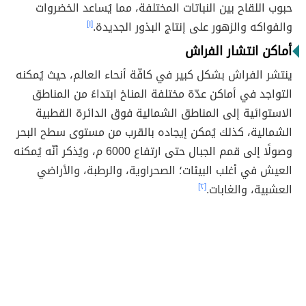
حبوب اللقاح بين النباتات المختلفة، مما يُساعد الخضروات
والفواكه والزهور على إنتاج البذور الجديدة.
[١]
أماكن انتشار الفراش
ينتشر الفراش بشكل كبير في كافّة أنحاء العالم، حيث يُمكنه
التواجد في أماكن عدّة مختلفة المناخ ابتداءً من المناطق
الاستوائية إلى المناطق الشمالية فوق الدائرة القطبية
الشمالية، كذلك يُمكن إيجاده بالقرب من مستوى سطح البحر
وصولًا إلى قمم الجبال حتى ارتفاع 6000 م، ويُذكر أنّه يُمكنه
العيش في أغلب البيئات؛ الصحراوية، والرطبة، والأراضي
العشبية، والغابات.
[٢]