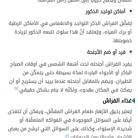
أماكن تواجد الذكور
يُفضّل الفراش الذكر التواجد والانغماس في الأماكن الرطبة
أو برك المياه، ويُعتقد أنّ هذا سلوك تتبعه الذكور لزيادة
خصوبتها.
فرد أو ضم الأجنحة
يفرد الفراش أجنحته تحت أشعة الشمس في أوقات الصباح
الباكر أو الأجواء الباردة لمدّة بسيطة حتى يتمكّن من
الطيران، ويضم بالمقابل أجنحته عندما يريد أن يستريح أو أن
يمكث في المكان بهدوء، ولكنّه لا ينام بشكل حقيقي.
[٧]
غذاء الفراش
يُعتبر رحيق الأزهار طعام الفراش المفضّل، ويمكن أن تتغذى
أيضًا على السوائل الموجودة في الفواكه المتعفّنة أو
شديدة الإستواء، وكذلك على السوائل التي ترشح من بعض
الأشجار، وأحيانًا روث الحيوانات.
[٨]