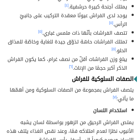
يمتلك أجنحة كبيرة حرشفية.
[٤]
يوجد لدى الفراش عيونًا معقدة التركيب على جانبيّ
الرأس.
[٥]
تتصف الفراشات بأنّها ذات ملمس غباري.
[٥]
تمتلك الفراشات حاسّة تذوّق جيدة للغاية وخاصّة للمذاق
الحلو.
[٥]
يبلغ وزن الفراشات أقلّ من نصف غرام، كما يكون الفراش
الذكر أكبر حجمًا من الإناث.
[٦]
الصفات السلوكية للفراش
يتصف الفراش بمجموعة من الصفات السلوكية ومن أهمّها
ما يأتي:
[٧]
استخدام اللسان
يمتص الفراش الرحيق من الزهور بواسطة لسان يشبه
الأنبوب نظرًا لعدم امتلاكه فمًا، وعند نقص الغذاء يلتف هذه
اللسان ويصبح كروياً إلى أسفل رأس الفراشة.