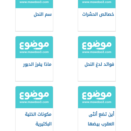
خصائص الحشرات
سم النحل
فوائد لدغ النحل
ماذا يفرز الدبور
أين تضع أنثى
مكونات الخلية
العقرب بيضها
البكتيرية