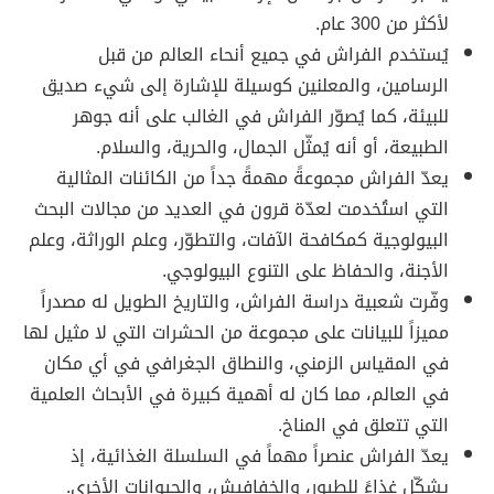
لأكثر من 300 عام.
يُستخدم الفراش في جميع أنحاء العالم من قبل
الرسامين، والمعلنين كوسيلة للإشارة إلى شيء صديق
للبيئة، كما يُصوّر الفراش في الغالب على أنه جوهر
الطبيعة، أو أنه يُمثّل الجمال، والحرية، والسلام.
يعدّ الفراش مجموعةً مهمةً جداً من الكائنات المثالية
التي استُخدمت لعدّة قرون في العديد من مجالات البحث
البيولوجية كمكافحة الآفات، والتطوّر، وعلم الوراثة، وعلم
الأجنة، والحفاظ على التنوع البيولوجي.
وفّرت شعبية دراسة الفراش، والتاريخ الطويل له مصدراً
مميزاً للبيانات على مجموعة من الحشرات التي لا مثيل لها
في المقياس الزمني، والنطاق الجغرافي في أي مكان
في العالم، مما كان له أهمية كبيرة في الأبحاث العلمية
التي تتعلق في المناخ.
يعدّ الفراش عنصراً مهماً في السلسلة الغذائية، إذ
يشكّل غذاءً للطيور، والخفافيش، والحيوانات الأخرى.