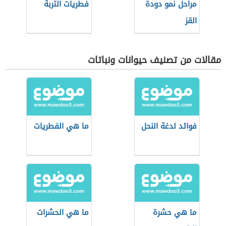
مراحل نمو دودة
فطريات التربة
القز
مقالات من تصنيف حيوانات ونباتات
فوائد لدغة النحل
ما هي الفطريات
ما هي حشرة
ما هي الحشرات