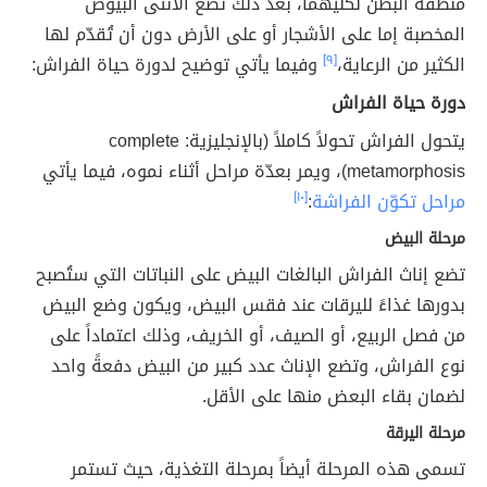
منطقة البطن لكليهما، بعد ذلك تضع الأنثى البيوض
المخصبة إما على الأشجار أو على الأرض دون أن تُقدّم لها
الكثير من الرعاية،
[٩]
وفيما يأتي توضيح لدورة حياة الفراش:
دورة حياة الفراش
يتحول الفراش تحولاً كاملاً (بالإنجليزية: complete
metamorphosis)، ويمر بعدّة مراحل أثناء نموه، فيما يأتي
مراحل تكوّن الفراشة
:
[١٠]
مرحلة البيض
تضع إناث الفراش البالغات البيض على النباتات التي ستُصبح
بدورها غذاءً لليرقات عند فقس البيض، ويكون وضع البيض
من فصل الربيع، أو الصيف، أو الخريف، وذلك اعتماداً على
نوع الفراش، وتضع الإناث عدد كبير من البيض دفعةً واحد
لضمان بقاء البعض منها على الأقل.
مرحلة اليرقة
تسمى هذه المرحلة أيضاً بمرحلة التغذية، حيث تستمر