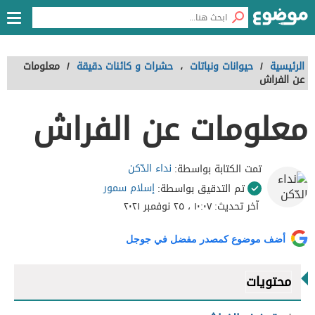
الرئيسية
/
حيوانات ونباتات
،
حشرات و كائنات دقيقة
/
معلومات
عن الفراش
معلومات عن الفراش
نداء الدّكن
تمت الكتابة بواسطة:
إسلام سمور
تم التدقيق بواسطة:
آخر تحديث:
١٠:٠٧ ، ٢٥ نوفمبر ٢٠٢١
أضف موضوع كمصدر مفضل في جوجل
محتويات