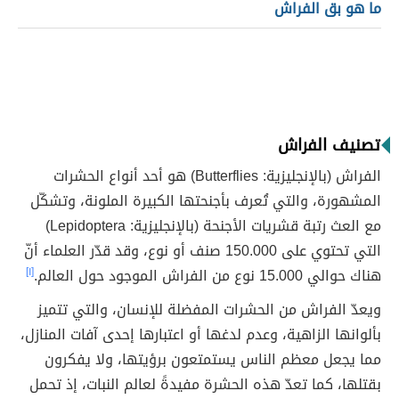
ما هو بق الفراش
تصنيف الفراش
الفراش (بالإنجليزية: Butterflies) هو أحد أنواع الحشرات
المشهورة، والتي تُعرف بأجنحتها الكبيرة الملونة، وتشكّل
مع العث رتبة قشريات الأجنحة (بالإنجليزية: Lepidoptera)
التي تحتوي على 150.000 صنف أو نوع، وقد قدّر العلماء أنّ
هناك حوالي 15.000 نوع من الفراش الموجود حول العالم.
[١]
ويعدّ الفراش من الحشرات المفضلة للإنسان، والتي تتميز
بألوانها الزاهية، وعدم لدغها أو اعتبارها إحدى آفات المنازل،
مما يجعل معظم الناس يستمتعون برؤيتها، ولا يفكرون
بقتلها، كما تعدّ هذه الحشرة مفيدةً لعالم النبات، إذ تحمل