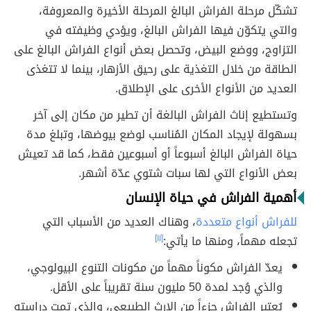
تشكّل مرحلة الفراش البالغ المرحلة الأخيرة والمعروفة،
والتي يتكوّن فيها الفراش البالغ، ويؤدي وظيفته في
التزاوج، ووضع البيض، وتحصل بعض أنواع الفراش البالغ على
الطاقة من خلال التغذية على رحيق الأزهار، بينما لا تتغذى
العديد من الأنواع الأخرى على الإطلاق.
وتستطيع إناث الفراش البالغة أن تطير من مكان إلى آخر
بسهولة لإيجاد المكان المُناسب لوضع بيوضها، وتبلغ مدة
حياة الفراش البالغ أسبوعاً أو أسبوعين فقط، كما قد تعيش
بعض الأنواع التي لها سبات شتوي عدّة أشهر.
أهمية الفراش في حياة الإنسان
للفراش أنواع متعددة
، وهناك العديد من الأسباب التي
تجعله مهماً، ومنها ما يأتي:
[١١]
يعدّ الفراش مكوناً مهماً من مكونات التنوع البيولوجي،
والذي وُجد لمدة 50 مليون سنة تقريباً على الأقل.
يُعتبر الفراش جزءاً من الإرث الطبيعي، والذي تمت دراسته