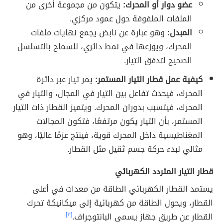
عضو دوار أو المحرك:
يتكون من مجموعة أخرى من
الملفات الملفوفة حول عمود مركزي.
المبدل:
وهو عبارة عن نابض يجمع نهايات ملفات
المحرك، ويوزعها في نمط دائري، للسماح بالتسلسل
الصحيح لتدفق التيار.
كيفية عمل قطار التيار المستمر:
يمر تيار عبر دائرة
المحرك، فيحدث تفاعل بين التيار في المجال، والتيار في
المحرك، فيتسبب بدوران المحرك. ويتميز القطار ذات التيار
المستمر، بأن التيار يكون مرتفعًا، فتكون المجالات
المغناطيسية داخل المحرك قوية، فينتج عزمًا عاليًا، وهو
مثالي لبدء حركة جسم ثقيل مثل القطار.
قطار التيار المتردد الكهربائي
يستمد القطار الكهربائي الطاقة من معدات في أعلى
القطار، ويحول الطاقة من كهربائية إلى ميكانيكة تحرك
القطار عن طريق جهاز يسمى البانتوجراف.
[٣]