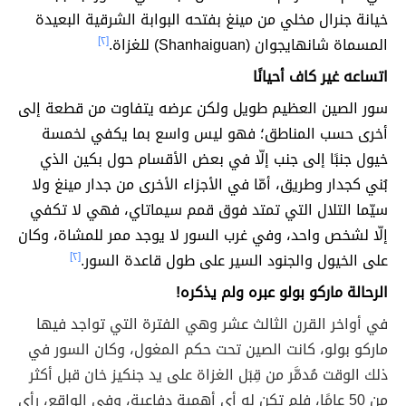
خيانة جنرال مخلي من مينغ بفتحه البوابة الشرقية البعيدة
المسماة شانهايجوان (Shanhaiguan) للغزاة.
[٢]
اتساعه غير كاف أحيانًا
سور الصين العظيم طويل ولكن عرضه يتفاوت من قطعة إلى
أخرى حسب المناطق؛ فهو ليس واسع بما يكفي لخمسة
خيول جنبًا إلى جنب إلّا في بعض الأقسام حول بكين الذي
بُني كجدار وطريق، أمّا في الأجزاء الأخرى من جدار مينغ ولا
سيّما التلال التي تمتد فوق قمم سيماتاي، فهي لا تكفي
إلّا لشخص واحد، وفي غرب السور لا يوجد ممر للمشاة، وكان
على الخيول والجنود السير على طول قاعدة السور.
[٢]
الرحالة ماركو بولو عبره ولم يذكره!
في أواخر القرن الثالث عشر وهي الفترة التي تواجد فيها
ماركو بولو، كانت الصين تحت حكم المغول، وكان السور في
ذلك الوقت مُدمَّر من قِبَل الغزاة على يد جنكيز خان قبل أكثر
من 50 عامًا، فلم تكن له أي أهمية دفاعية، وفي الواقع، رأى