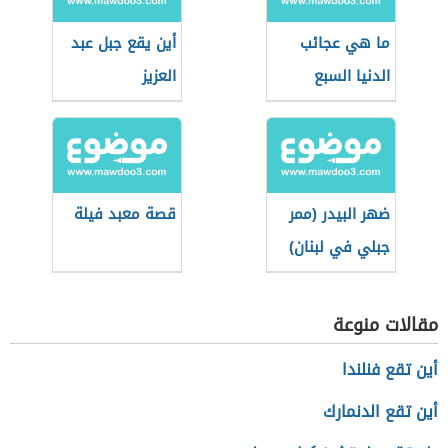
ما هي عجائب
أين يقع جبل عبد
الدنيا السبع
العزيز
الجديدة
ضهر البيدر (ممر
قصة معبد فيلة
جبلي في لبنان)
مقالات منوعة
أين تقع فنلندا
أين تقع الدنمارك