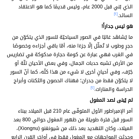
الذي بُني قبل 2000 عام، وليس قديمًا كما هو الاعتقاد
السائد.
[٢]
هو ليس جداراً!
ما يُشاهَد غالبًا في الصور السياحيّة للسور الذي يتكوّن من
حجرٍ وطوب لا تُمثّل إلّا جزءًا منه، أمّا باقي أجزاءه وخصوصًا
في الغرب فهي عبارة عن كومة حجارة مدكوكة في تضاريس
من الأرض تشبه حدبات الجمال، وفي بعض الأحيان تلّة أو
جُرُف، وفي أحيانٍ أخرى لا شيء من هذا كلّه، كما أنّ السور
لا يتكوّن فقط من جدران؛ فهناك الحصون والثكنات وأبراج
الحراسة والمنارات.
[٢]
لم يُبنى لصد المغول
أمر الإمبراطور الأول المتوفّى عام 210 قبل الميلاد ببناء
السور قبل فترة طويلة من ظهور المغول حوالي 800 بعد
الميلاد، وكان التهديد بعد ذلك من شيونغنو (Xiongnu)،
وحدثت المواجهات مع المغول فقط في أواخر القرن الرابع