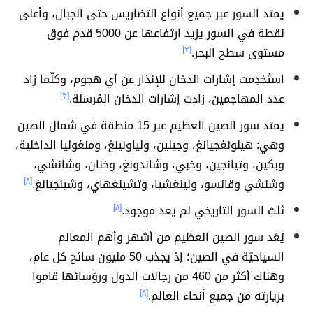
يمتد السور عبر جميع أنواع التضاريس حتى الجبال، وأعلى
نقطة في السور يزيد ارتفاعها عن 5000 قدم فوق
مستوى سطح البحر.
[٣]
استُخدِمت إشارات الدخان للإنذار عن أي هجوم، وكلّما زاد
عدد المهاجمين، زادت إشارات الدخان المُرسلة.
[٣]
يمتد سور الصين العظيم عبر 15 منطقة في شمال الصين
وهي: هيلونغجيانغ، وجيلين، ولياونينغ، ومنغوليا الداخلية،
وبكين، وتيانجين، وخبي، وشاندونغ، وخنان، وشانشي،
وشنشي وقانسو، ونينغشيا، وتشينغهاي، وشينجيانغ.
[٨]
ثلث السور التاريخي لم يعد موجود.
[٨]
يُعَد سور الصين العظيم من أشهر وأهم المعالم
السياحيّة في الصين؛ إذ يجذب 50 مليون سائح كل عام،
وهناك أكثر من 460 من رجالات الدول ورؤسائها قاموا
بزيارته من جميع أنحاء العالم.
[٨]