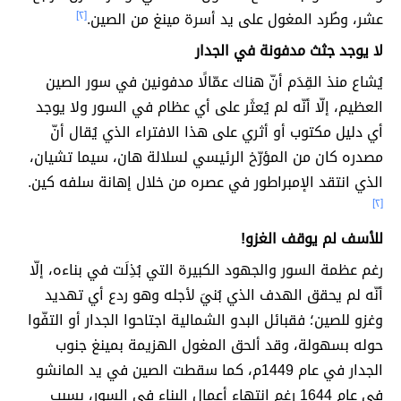
عشر، وطُرد المغول على يد أسرة مينغ من الصين.
[٢]
لا يوجد جثث مدفونة في الجدار
يُشاع منذ القِدَم أنّ هناك عمّالًا مدفونين في سور الصين
العظيم، إلّا أنّه لم يُعثَر على أي عظام في السور ولا يوجد
أي دليل مكتوب أو أثري على هذا الافتراء الذي يُقال أنّ
مصدره كان من المؤرّخ الرئيسي لسلالة هان، سيما تشيان،
الذي انتقد الإمبراطور في عصره من خلال إهانة سلفه كين.
[٢]
للأسف لم يوقف الغزو!
رغم عظمة السور والجهود الكبيرة التي بُذِلَت في بناءه، إلّا
أنّه لم يحقق الهدف الذي بُنيَ لأجله وهو ردع أي تهديد
وغزو للصين؛ فقبائل البدو الشمالية اجتاحوا الجدار أو التفّوا
حوله بسهولة، وقد ألحق المغول الهزيمة بمينغ جنوب
الجدار في عام 1449م، كما سقطت الصين في يد المانشو
في عام 1644 رغم انتهاء أعمال البناء في السور، بسبب