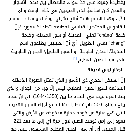
يغطّيها جميعًا على حدٍّ سواء، فالاتصال بين هذه الأسوار
والمدن كان أساسيًّا لدى الصينيين في ذلك الوقت وإلى
الآن، وهذا الاسم هو تشانج تشينج "cháng chéng"، وحسب
القاموس المختصر القياسي لمطبعة اتحاد اكسفورد فإنّ
كلمة "cháng" تعني: المدينة أو سور المدينة، وكلمة
"chéng" تعني: الطويل، أيّ أنّ الصينيين يطلقون اسم
المدينة/ المدن الطويلة أو السور الطويل/ الجدران الطويلة
على سور الصين العظيم.
[٢]
الجدار ليس قديمًا!
إنّ الهيكل الحجري ذي الأسوار الذي يُمثّل الصورة الذهنيّة
الشائعة لسور الصين العظيم، ليس إلّا جزء من الجدار، والذي
بنته أسرة مينغ في الفترة ما بين (1358-1644)، أي أنّ عمره
يبلغ حوالي 500 عام فقط بالمقارنة مع أجزاء السور القديمة
التي هي عبارة عن كومة حجارة مدكوكة من الأرض والتي
تعود إلى زمن توحيد الصين لأول مرة أي إلى ما بعد 221
قبل الميلاد، أي أنّ سور الصين العظيم المشهور، ليس هو