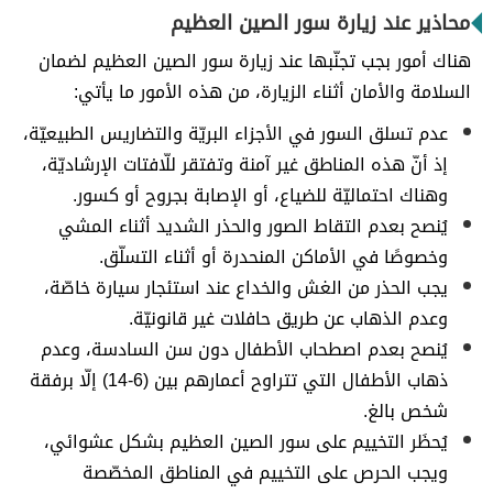
محاذير عند زيارة سور الصين العظيم
هناك أمور بجب تجنّبها عند زيارة سور الصين العظيم لضمان
السلامة والأمان أثناء الزيارة، من هذه الأمور ما يأتي:
عدم تسلق السور في الأجزاء البريّة والتضاريس الطبيعيّة،
إذ أنّ هذه المناطق غير آمنة وتفتقر للّافتات الإرشاديّة،
وهناك احتماليّة للضياع، أو الإصابة بجروح أو كسور.
يُنصح بعدم التقاط الصور والحذر الشديد أثناء المشي
وخصوصًا في الأماكن المنحدرة أو أثناء التسلّق.
يجب الحذر من الغش والخداع عند استئجار سيارة خاصّة،
وعدم الذهاب عن طريق حافلات غير قانونيّة.
يُنصح بعدم اصطحاب الأطفال دون سن السادسة، وعدم
ذهاب الأطفال التي تتراوح أعمارهم بين (6-14) إلّا برفقة
شخص بالغ.
يُحظَر التخييم على سور الصين العظيم بشكل عشوائي،
ويجب الحرص على التخييم في المناطق المخصّصة