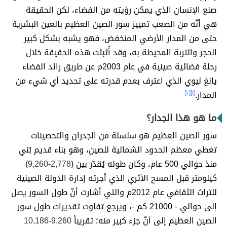
صنع الإنسان الذي يمكن رؤيته من الفضاء، لكن الحقيقة
هي أنّه من الصعب تمييز سور الصين العظيم بالعين البشرية
حتى من المدار الأرضي المنخفض، فهو يشبه بشكل كبير
الحجر والتربة المحيطة به، وقد أُثبتَت هذه الحقيقة خلال
رحلة فضائية صينية في عام 2003م عن طريق رائد الفضاء
يانغ ليوي الذي اعترف بعدم قدرته على تحديد أي شيء من
المدار.
[١]
[٢]
ما هو هذا الجدار؟
سور الصين العظيم هو سلسلة من الجدران والتحصينات
تغطي معظم الحدود الشمالية للصين، وهو بناء قديم بُني
منذ حوالي 500 عام، وكان طوله يُقدّر بين (
2,778
-
9,260
)
كيلومتر قبل المسح الأثري الذي أجرته إدارة الدولة الصينية
للتراث الثقافي عام 2012م والتي أشارت أنّ طول السور يصل
إلى حوالي - 21000 كم -، ويرجع تفاوت تقديرات طول سور
الصين العظيم إلى أنّ جزء كبير منه؛ تقريباً
9,260
-
10,186