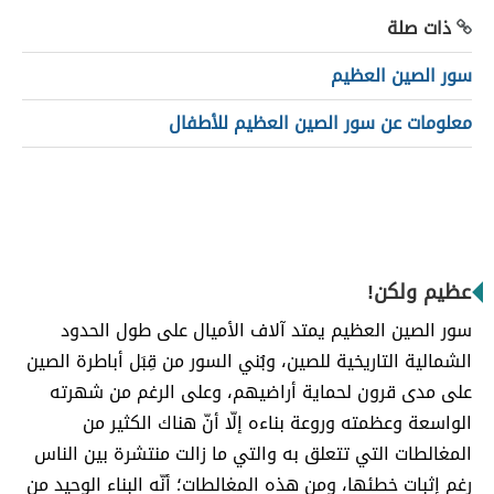
ذات صلة
سور الصين العظيم
معلومات عن سور الصين العظيم للأطفال
عظيم ولكن!
سور الصين العظيم يمتد آلاف الأميال على طول الحدود
الشمالية التاريخية للصين، وبُني السور من قِبَل أباطرة الصين
على مدى قرون لحماية أراضيهم، وعلى الرغم من شهرته
الواسعة وعظمته وروعة بناءه إلّا أنّ هناك الكثير من
المغالطات التي تتعلق به والتي ما زالت منتشرة بين الناس
رغم إثبات خطئها، ومن هذه المغالطات؛ أنّه البناء الوحيد من