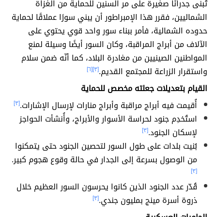
تُبنى جدرانًا صغيرة على مر السنين للحماية من الغزاة
الشماليين، فقرر هذا الإمبراطور أن يبني سورًا عملاقًا لحماية
حدوده الشمالية، فأمر ببناء سور واحد قوي يحتوي على
الآلاف من أبراج المراقبة، وكان السور أيضًا وسيلة لمنع
المواطنين الصينيين من مغادرة البلاد، كما أنّه ضمن سلام
واستقرار الزراعة للمجتمع القديم.
[٣]
[٦]
القيام بتعديلات جعلته مخصص للحماية
أُقيمت فيه أبراج مراقبة وأبراج منارات لإرسال الإشارات.
[٣]
استُخدِم جنود لحراسة الأسوار والأبراج، وأُنشأت الحواجز
لإسكان الجنود.
[٣]
بُنيت بلدات على طول السور لتحصين الجنود حتى يتمكنوا
من الوصول بسرعة إلى الجدار في حالة وقوع هجوم كبير.
[٣]
قُدّر عدد الجنود الذين كانوا يحرسون السور العظيم خلال
ذروة أسرة مينج بمليون جندي.
[٣]