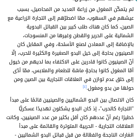
لم يتمكّن المغول من زراعة العديد من المحاصيل، بسبب
عيشهم في السهوب، ممّا اضطرّهم إلى التجارة الزراعية مع
الصين، كما كان هناك طلب كبير بين القبائل البدوية
الشمالية على الحرير والقطن وغيرها من المنسوجات،
بالإضافة إلى المعادن لصنع الأسلحة، وفي المقابل كان
الصينيون بحاجة إلى خيل البدو الصغيرة والكثيرة للحرب، إلّا
أنّ الصينيون كانوا قادرين على الاكتفاء بما لديهم من خيول
أمّا المغول كانوا بحاجةٍ ماسّة للطعام والملابس، ممّا أدّى
إلى خلق عدم توازن في العلاقات التجارية بين الصين ومن
حولها من بدو ومغول.
[٤]
كان الاتصال بين البدو الشماليين والصينيين قائمًا على مبدأ
"التجارة كالحرب"، إذ كان البدو يشكلون تهديدًا عسكريًّا
خطيرًا رغم أنّ عددهم كان أقل بكثير من عدد الصينيين، وكانت
العلاقات التجارية - الحربية المتوترة والقائمة على مبدأ
الغارات الناجحة والفعّالة من قبل قبائل البدو الشماليين -