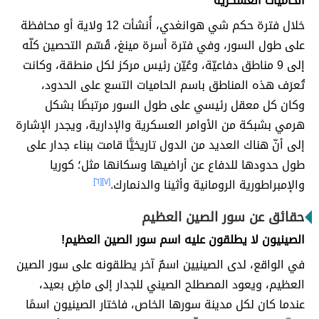
الحاميات العسكرية
خلال فترة حكم شي هوانغدي، أُنشأت 12 ولاية أو محافظة
على طول السور، وفي فترة أسرة مينغ، قُسّم التحصين كلّه
إلى 9 مناطق دفاعيّة، وعُيّن رئيس مركز لكل منطقة، وكانت
تُعرَف هذه المناطق باسم الحاميات التسع على الحدود،
وكان كل معقل رئيسي على طول السور مرتبطًا بشكل
هرمي بشبكة من الأوامر العسكرية والإدارية، ويجدر الإشارة
إلى أنّ هناك العديد من الدول تاريخيًّا قامت ببناء جدار على
طول حدودها للدفاع عن أراضيها وسكانها مثل؛ كوريا
والإمبراطورية الرومانية وأثينا والدنمارك.
[٧]
[٦]
حقائق عن سور الصين العظيم
الصينيون لا يطلقون عليه اسم سور الصين العظيم!
في الواقع، لدى الصينيين اسمٌ آخر يطلقونه على سور الصين
العظيم، ويعود المصطلح الصيني للجدار إلى ماضٍ بعيد،
عندما كان لكل مدينة سورها الخاص، فاختار الصينيون اسمًا