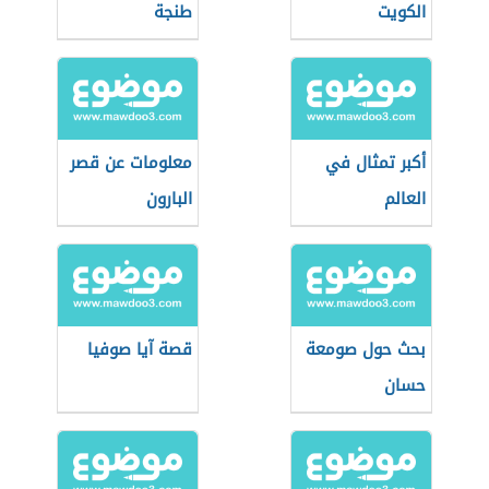
الكويت
طنجة
أكبر تمثال في
معلومات عن قصر
العالم
البارون
بحث حول صومعة
قصة آيا صوفيا
حسان