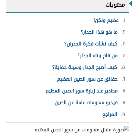
محتويات
١
عظيم ولكن!
٢
ما هو هذا الجدار؟
٣
كيف نشأت فكرة الجدران؟
٤
من قام ببناء الجدار؟
٥
كيف أصبح الجدار وسيلة حماية؟
٦
حقائق عن سور الصين العظيم
٧
محاذير عند زيارة سور الصين العظيم
٨
فيديو معلومات عامة عن الصين
٩
المراجع