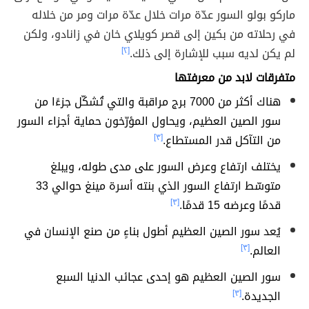
ماركو بولو السور عدّة مرات خلال عدّة مرات ومر من خلاله
في رحلاته من بكين إلى قصر كويلاي خان في زانادو، ولكن
لم يكن لديه سبب للإشارة إلى ذلك.
[٢]
متفرقات لابد من معرفتها
هناك أكثر من 7000 برج مراقبة والتي تُشكّل جزءًا من
سور الصين العظيم، ويحاول المؤرّخون حماية أجزاء السور
من التآكل قدر المستطاع.
[٣]
يختلف ارتفاع وعرض السور على مدى طوله، ويبلغ
متوسّط ارتفاع السور الذي بنته أسرة مينغ حوالي 33
قدمًا وعرضه 15 قدمًا.
[٣]
يُعد سور الصين العظيم أطول بناءٍ من صنع الإنسان في
العالم.
[٣]
سور الصين العظيم هو إحدى عجائب الدنيا السبع
الجديدة.
[٣]