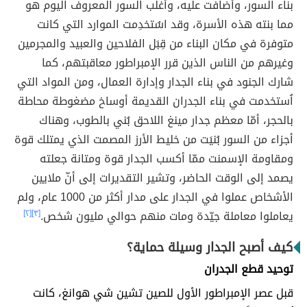
بناء السور، وأضافت عليه، وأغلب السور المعروف اليوم هو
مما بنته هذه الأسرة، وقد اسُتخدِمت الموارد التي كانت
متوفرة في مكان البناء من قِبَل الفلاحين والعبيد والمجرمين
وغيرهم من الناس الذين قرر الإمبراطور معاقبتهم، كما
شارك الجنود في بناء الجدار وإدارة العمال، ومن المواد التي
اُستخدمت في بناء الجدران القديمة أوساخ مضغوطة محاطة
بالحجر، أمّا معظم جدار مينغ اللاحق بُني بالطوب، وهناك
أجزاء من السور بُنيَت من خليط الأرز المصمت الذي يمتلك قوة
ومقاومة الإسمنت ممّا أكسب الجدار قوة ومتانة جعلته
يصمد إلى الوقت الحاضر، وتشير التقديرات إلى أنّ ملايين
الأشخاص عملوا في الجدار على مدار أكثر من 1000 عام، ولم
يعاملوا معاملة جيّدة ومات منهم حوالي مليون شخص.
[٣]
[٢]
كيف أصبح الجدار وسيلة حماية؟
توحيد قطع الجدران
قبل عصر الإمبراطور الأول للصين تشين شي هوانغ، كانت