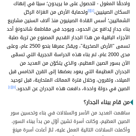
ولاحقًا المغول - للحصول على ما يريدون؛ سببًا في إنهاك
السكان الصينيين،
[٤]
[١]
ولحماية الأرض من الغزاة الرحّل
الشماليين؛ أسس القادة الصينيون منذ آلاف السنين مشاريع
بناء جدارٍ يُدافع عن الحدود، ويوجد في مقاطعة شاندونغ أحد
الأجزاء الباقية من هذا الجدار القديم المصنوع من تربة صلبة
تسمى "الأرض الصخرية"، ويقدّر عمرها بنحو 2500 عام، وعلى
مدى 2000 عام، تم بناء هذه الحراسة الحجرية التي تسمّى
الآن بسور الصين العظيم، والذي يتكوّن من العديد من
الجدران العظيمة التي يعود بعضها إلى القرن الخامس قبل
الميلاد، ولقرون، وخلال فترة الممالك المتحاربة، قبل توحيد
الصين في دولة واحدة، دافعت هذه الجدران عن الحدود.
[٥]
[٤]
من قام ببناء الجدار؟
ساهمت العديد من الأسر والسلالات في بناء وتحسين سور
الصين العظيم، وكانت أسرة تشين أوّل من بدأ ببناء السور،
وأكملت السلالات التالية العمل عليه، ثمّ أعادت أسرة مينغ