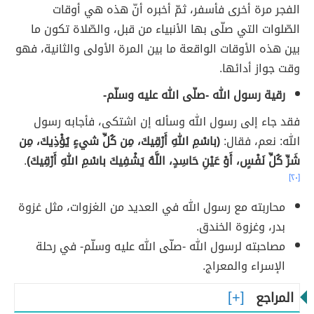
الفجر مرة أخرى فأسفر، ثمّ أخبره أنّ هذه هي أوقات
الصّلوات التي صلّى بها الأنبياء من قبل، والصّلاة تكون ما
بين هذه الأوقات الواقعة ما بين المرة الأولى والثانية، فهو
وقت جواز أدائها.
رقية رسول الله -صلّى الله عليه وسلّم-
فقد جاء إلى رسول الله وسأله إن اشتكى، فأجابه رسول
الله: نعم، فقال:
(باسْمِ اللهِ أَرْقِيكَ، مِن كُلِّ شيءٍ يُؤْذِيكَ، مِن
شَرِّ كُلِّ نَفْسٍ، أَوْ عَيْنِ حَاسِدٍ، اللَّهُ يَشْفِيكَ باسْمِ اللهِ أَرْقِيكَ)
.
[٢٠]
محاربته مع رسول الله في العديد من الغزوات، مثل غزوة
بدر، وغزوة الخندق.
مصاحبته لرسول الله -صلّى الله عليه وسلّم- في رحلة
الإسراء والمعراج.
المراجع