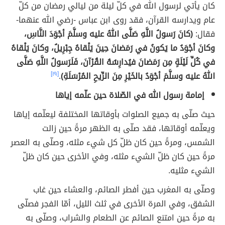
كان يأتي لرسول الله في كلّ ليلة من ليالي رمضان من كلّ
عام ويدارسه القرآن، فقد روى ابن عباس -رضي الله عنهما-
فقال:
(كانَ رَسولُ اللَّهِ صَلَّى اللهُ عليه وسلَّمَ أجْوَدَ النَّاسِ،
وكانَ أجْوَدُ ما يَكونُ في رَمَضانَ حِينَ يَلْقاهُ جِبْرِيلُ، وكانَ يَلْقاهُ
في كُلِّ لَيْلَةٍ مِن رَمَضانَ فيُدارِسُهُ القُرْآنَ، فَلَرَسولُ اللَّهِ صَلَّى
اللهُ عليه وسلَّمَ أجْوَدُ بالخَيْرِ مِنَ الرِّيحِ المُرْسَلَةِ)
.
[١٩]
إمامة رسول الله في الصّلاة حين علّمه إياها
حيث صلّى به جميع الصلوات بأوقاتها المختلفة ليعلّمه إياها
ويعلّمه أوقاتها، فقد صلّى به الظهر مرةً حين زالت
الشمس، ومرةً حين كان ظلّ كل شيء مثله، وصلّى به العصر
مرةً حين كان ظلّ الشيء مثله، وفي الأخرى حين كان ظلّ
الشيء مثليه.
وصلّى به المغرب حين أفطر الصائم، والعشاء حين غاب
الشفق، وفي المرة الأخرى في ثلث الليل، أمّا الفجر فصلّى
به مرةً حين امتنع الصائم عن الطعام والشراب، وصلّى به