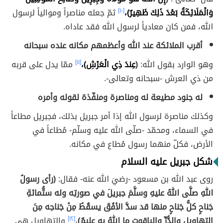
وَالْمَلَائِكَةُ بَعْدَ ذَلِكَ ظَهِيرٌ)،
[١٠]
ثمّ جعله مناصراً وموالياً لرسول
الله، فمن كان معادياً لرسول الله فقد عاداه.
أقرب الملائكة عند الله وأعظمهم مكانه عنده سبحانه
وهو الوارد بقول الله:
(
عِندَ ذِي الْعَرْشِ)،
[١١]
ممّا يدل على قربه
من ذي العرش -سبحانه وتعالى-.
له جنود مطيعة له ومناصرة ومنفّذة لقوله وأمره
وكذلك مناصرة لرسول الله إذا أمر جبريل بذلك، فجبريل مطاعاً
في السماء، ومحمّد -صلّى الله عليه وسلّم- مُطاعاً في
الأرض، فكلّ منهما رسول مُطاع في مكانه.
شكل جبريل عليه السلام
روى عبد الله بن مسعود -رضيَ الله عنه- فقال:
(رأى رسولُ
اللهِ صلَّى اللهُ عليهِ وسلَّمَ جبريلَ في صورتِه وله ستُّمائةِ
جَناحٍ كلُّ جَناحٍ منها قد سدَّ الأفُقَ يسقُطُ مِنْ جَناحِه مِنَ
التهاويلِ والدُّرِّ والياقوتِ ما اللهُ به عليمٌ)
،
[١٢]
والتهاويل هي