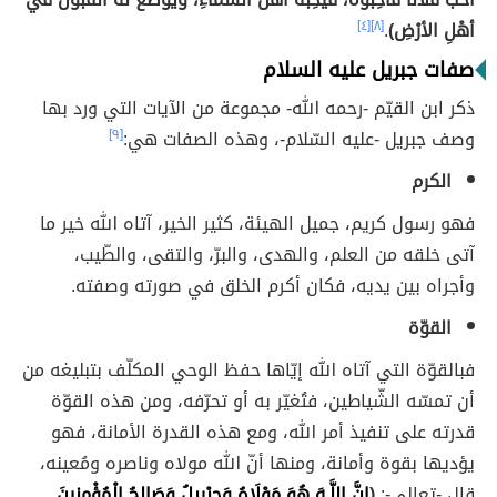
أهْلِ الأرْضِ)
.
[٨]
[٤]
صفات جبريل عليه السلام
ذكر ابن القيّم -رحمه الله- مجموعة من الآيات التي ورد بها
وصف جبريل -عليه السّلام-، وهذه الصفات هي:
[٩]
الكرم
فهو رسول كريم، جميل الهيئة، كثير الخير، آتاه الله خير ما
آتى خلقه من العلم، والهدى، والبرّ، والتقى، والطّيب،
وأجراه بين يديه، فكان أكرم الخلق في صورته وصفته.
القوّة
فبالقوّة التي آتاه الله إيّاها حفظ الوحي المكلّف بتبليغه من
أن تمسّه الشّياطين، فتُغيّر به أو تحرّفه، ومن هذه القوّة
قدرته على تنفيذ أمر الله، ومع هذه القدرة الأمانة، فهو
يؤديها بقوة وأمانة، ومنها أنّ الله مولاه وناصره ومُعينه،
قال -تعالى-:
(
إِنَّ اللَّـهَ هُوَ مَوْلَاهُ وَجِبْرِيلُ وَصَالِحُ الْمُؤْمِنِينَ