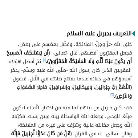
التعريف بجبريل عليه السلام
خلق الله -عزّ وجلّ- الملائكة، وفضّل بعضهم على بعض،
فجعل المقرّبون أفضلهم، قال -تعالى-:
(
لَّن يَسْتَنكِفَ الْمَسِيحُ
أَن يَكُونَ عَبْدًا لِّلَّـهِ وَلَا الْمَلَائِكَةُ الْمُقَرَّبُونَ)،
[١]
ثمّ أفضل هؤلاء
المقربين الذين كان رسول الله -صلّى الله عليه وسلّم- يذكر
أسماؤهم في دعائه عندما يفتتح صلاته في اللّيل، فيقول:
(اللَّهُمَّ رَبَّ جِبْرَائِيلَ، وَمِيكَائِيلَ، وإسْرَافِيلَ، فَاطِرَ السَّمَوَاتِ
وَالأرْضِ).
[٢]
فقد كان جبريل من بينهم لما فيه من اختيار الله له ليكون
مبلّغا للوحي، وجعله الله الواسطة بينه وبين رسله، فكرّمه
الله وجعل مكانته عالية وشرّفه على غيره من الملائكة،
وقال -تعالى- به في القرآن:
(
قُلْ مَن كَانَ عَدُوًّا لِّجِبْرِيلَ فَإِنَّهُ