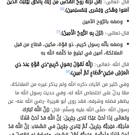
قال -تعالى-:
(
قُل نَزَّلَهُ روحُ القُدُسِ مِن رَبِّكَ بِالحَقِّ لِيُثَبِّتَ الَّذينَ
آمَنوا وَهُدًى وَبُشرى لِلمُسلِمينَ).
[٥]
وصفه بالرّوح الأمين
قال-تعالى-:
(
نَزَلَ بِهِ الرُّوحُ الْأَمِينُ).
[٦]
وصفه بأنّه رسول كريم، ذو قوّة، مكين، مُطاع من قبل
الملائكة، أمين في تبليغ ما كلّفه الله به
قال الله -تعالى-:
(
إِنَّهُ لَقَوْلُ رَسُولٍ كَرِيمٍ*ذِي قُوَّةٍ عِندَ ذِي
الْعَرْشِ مَكِينٍ*مُّطَاعٍ ثَمَّ أَمِينٍ)،
[٧]
وفي كثير من الآيات ذكره الله ولم يذكر غيره من الملائكة،
ممّا يدلّ على اختصاص الله له، وفي حديث رسول الله ما
يظهر فضله وشرفه، فقد روى أبو هريرة -رضيَ الله عنه- عن
رسول الله -صلّى الله عليه وسلّم- قال:
(إنَّ اللَّهَ تَبَارَكَ
وتَعَالَى إذَا أحَبَّ عَبْدًا نَادَى جِبْرِيلَ: إنَّ اللَّهَ قدْ أحَبَّ فُلَانًا
فأحِبَّهُ، فيُحِبُّهُ جِبْرِيلُ، ثُمَّ يُنَادِي جِبْرِيلُ في السَّمَاءِ: إنَّ اللَّهَ قدْ
أحَبَّ فُلَانًا فأحِبُّوهُ، فيُحِبُّهُ أهْلُ السَّمَاءِ، ويُوضَعُ له القَبُولُ في