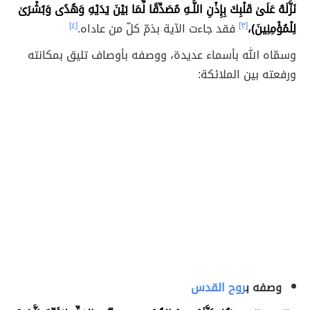
نَزَّلَهُ عَلَىٰ قَلْبِكَ بِإِذْنِ اللَّـهِ مُصَدِّقًا لِّمَا بَيْنَ يَدَيْهِ وَهُدًى وَبُشْرَىٰ
لِلْمُؤْمِنِينَ)،
[٣]
فقد جاءت الآية بذمّ كلّ من عاداه.
[٤]
وسمّاه الله بأسماء عديدة، ووصفه بأوصاف تليق بمكانته
ورفعته بين الملائكة:
وصفه ب
روح القدس