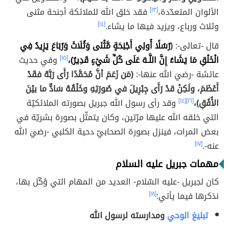
الألوان المتعدّدة،
[١٣]
فقد خلق الله للملائكة أجنحة مثنى
وثلاث ورباع، ويزيد فيها ما يشاء.
[١٤]
قال -تعالى-:
(
رُسُلًا أُولِي أَجْنِحَةٍ مَّثْنَى وَثُلَاثَ وَرُبَاعَ يَزِيدُ فِي
الْخَلْقِ مَا يَشَاءُ إِنَّ اللَّـهَ عَلَى كُلِّ شَيْءٍ قَدِيرٌ)،
[١٥]
وفي حديث
عائشة -رضيَ الله عنها-:
(مَن زَعَمَ أنَّ مُحَمَّدًا رَأَى رَبَّهُ فقَدْ
أَعْظَمَ، ولَكِنْ قدْ رَأَى جِبْرِيلَ في صُورَتِهِ وخَلْقُهُ سَادٌّ ما بيْنَ
الأُفُقِ)،
[١٦]
[١٤]
وقد رأى رسول الله جبريل بصورته الملائكيّة
التي خلقه الله عليها مرّتين، وكان يتمثّل بصورة بشريّة في
بعض المرات، فينزل بصورة الصحابيّ دحية الكلبي -رضيَ الله
عنه-.
[١٧]
مهمات جبريل عليه السلام
كان لجبريل -عليه السّلام- العديد من المهام التي وُكّل بها،
نذكرها فيما يأتي:
[١٨]
تبليغ الوحي
ومدارسته لرسول الله