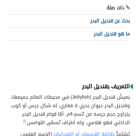
ذات صلة
بحث عن قنديل البحر
ما هو قنديل البحر
التعريف بقنديل البحر
يَعيشُ قنديل البحر (Jellyfish) في محيطات العالم جميعها،
وقنديل البحر حيوان بحري لا فقاري، له شكل جرس أو كوب،
يتراوح حجم جرسه من 2سم-4م، أمّا قوام قنديل البحر
الداخلي فهو هلامي، وله أطراف تُسمّى اللوامس.
[١]
تَسْتَمِدُّ
طائفة اللاسعات أو الفنجانيات
(الاسم العلمي: