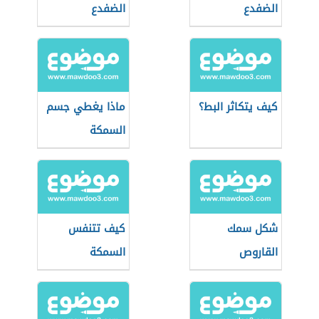
الضفدع
الضفدع
كيف يتكاثر البط؟
ماذا يغطي جسم
السمكة
شكل سمك
كيف تتنفس
القاروص
السمكة