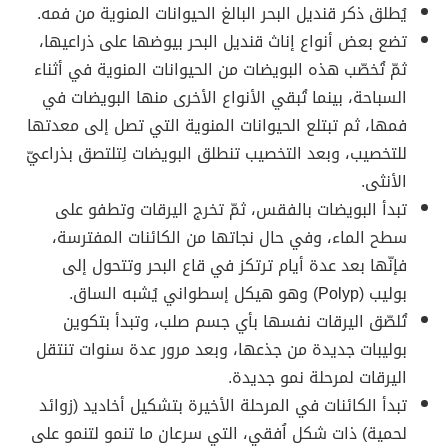
يُطلق ذكر قنديل البحر البالغ الحيوانات المنوية من فمه.
تضع بعض أنواع إناث قنديل البحر بيوضها على ذراعيها،
ثمّ تُخصّب هذه البويضات من الحيوانات المنوية في أثناء
السباحة، بينما تُبقي الأنواع الأخرى منها البويضات في
فمها، ثم تبتلع الحيوانات المنوية التي تصل إلى معدتها
للتخصيب، وبعد التخصيب تنطلق البويضات لِتلتصق بذراعيّ
الأنثى.
تبدأ البويضات بالفقس، ثمّ تخرج اليرقات وتطفو على
سطح الماء، وفي حال نجاتها من الكائنات المفترسة،
فإنّها بعد عدة أيام ترتكز في قاع البحر وتتحول إلى
بوليب (
Polyp
) وهو هيكل إسطواني يُشبه الساق.
تُلصّق اليرقات نفسها بأي جسم صلب، وتبدأ بتكوين
بوليبات جديدة من جذعها، وبعد مرور عدة سنوات تنتقل
اليرقات لمرحلة نمو جديدة.
تبدأ الكائنات في المرحلة الأخيرة بتشكيل أخاديد (زوائد
لحمية) ذات شكل اُفقي، التي سرعان ما تنمو لتنمو على