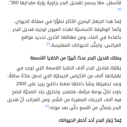
للأسفل، ممّا يسمح لقنديل البحر بزاوية رؤية مقدارها 360°.
[٣]
يُعدّ هذا الجهاز البصري الأكثر تطوُّرًا في مملكة الحيوان،
وتُعدّ الوظيفة الأساسيّة لهذه العيون توجيه قنديل البحر
بكفاءة في الماء، ومن مهامّها الأخرى تحديد مواقع
الفرائس، وتجنُّب الحيوانات المفترسة.
[٣]
يمتلك قنديل البحر عددًا كبيرًا من الخلايا اللاسعة
يَمْتَلِكُ قناديل البحر آلاف الخلايا اللاسعة التِي توجد في
نهاياتها آلاف من الأكياس الخيطيّة التي تحمل مادّةً سامّةً،
وعند تحفيزها ينشأ داخلها ضغط داخليّ يزيد على 2000
باوند لكلّ بوصة مربَّعة، فتنفجر، وتخترق جلد الضحيَّة لتضخ
فيه آلاف الجرعات الصغيرة من السُّم، ومن الغرائب أنّ قنديل
البحر يتمكّن من اللسع حتَّى بعد موته.
[٣]
يُعدّ زنبار البحر أحد أخطر الحيوانات