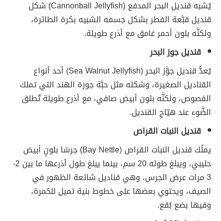
يُشبه قنديل البحر المدفع (Cannonball Jellyfish) شكل
قنديل قبَّعة الفطر بشكل جسمه الشبيه بكرة الطائرة،
ولكنَّه بلون أحمر غامق مع أذرع طويلة.
قنديل جوز البحر
يُعدُّ قنديل جوَّز البحر (Sea Walnut Jellyfish) أحد أنواع
القناديل الصغيرة، وشكله مثل حبَّة جوزة الهند التي تملك
الفصوص، ولكنَّه بلون أبيض صافي، مع أذرع طويلة تُطلق
الضَّوء عند هيّاجِ القنديل.
قنديل النبات القراص
يملُك قنديل النبات القراص (Bay Nettle) جرسًا بلونٍ أبيض
حليبي، ويبلغ طوله 20 سم، بينما يبلغ طول أذرعها ما بين 2-
3 مرات عرض الجرس، وهي قناديل شائعة الظهور في
الصيف، ويحتوي بعضها على خطوط بنية تميل للحُمرة،
وفيها بضع بُقع.