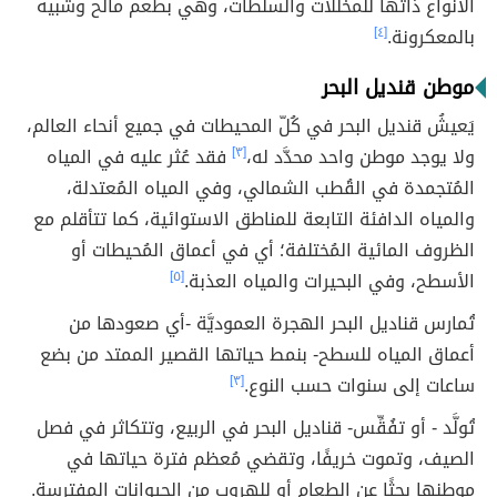
الأنواع ذاتها للمخلَّلات والسلطات، وهي بطعم مالح وشبيه
بالمعكرونة.
[٤]
موطن قنديل البحر
يَعيشُ قنديل البحر في كُلّ المحيطات في جميع أنحاء العالم،
ولا يوجد موطن واحد محدَّد له،
[٣]
فقد عُثر عليه في المياه
المُتجمدة في القُطب الشمالي، وفي المياه المُعتدلة،
والمياه الدافئة التابعة للمناطق الاستوائية، كما تتأقلم مع
الظروف المائية المُختلفة؛ أي في أعماق المُحيطات أو
الأسطح، وفي البحيرات والمياه العذبة.
[٥]
تُمارس قناديل البحر الهجرة العموديَّة -أي صعودها من
أعماق المياه للسطح- بنمط حياتها القصير الممتد من بضع
ساعات إلى سنوات حسب النوع.
[٣]
تُولَّد - أو تفُقِّس- قناديل البحر في الربيع، وتتكاثر في فصل
الصيف، وتموت خريفًا، وتقضي مُعظم فترة حياتها في
موطنها بحثًا عن الطعام أو للهروب من الحيوانات المفترسة.