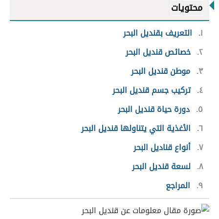
محتويات
١
التعريف بقنديل البحر
٢
خصائص قنديل البحر
٣
موطن قنديل البحر
٤
تركيب جسم قنديل البحر
٥
دورة حياة قنديل البحر
٦
الأغذية التي يتناولها قنديل البحر
٧
أنواع قناديل البحر
٨
لسعة قنديل البحر
٩
المراجع