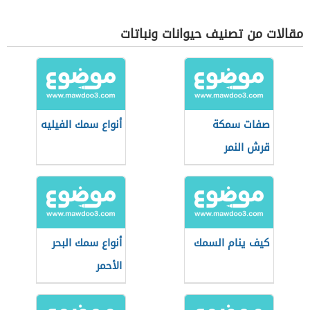
مقالات من تصنيف حيوانات ونباتات
صفات سمكة
أنواع سمك الفيليه
قرش النمر
كيف ينام السمك
أنواع سمك البحر
الأحمر