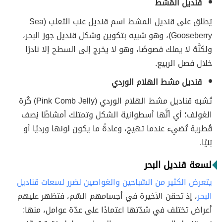
قنديل المُشط
يُطلق على قنديل المشط اسم قنديل عنب الثعلب (Sea
Gooseberry)، وهو شبيه بتكوين وشكل قنديل جوز البحر،
ولكنَّهُ لا يملك فصوصًا، وهو لا يخرج إلى السطح إلا نادرًا
خلال فصل الربيع.
قنديل مشط الهلام الوردي
تُشبه قناديل مشط الهلام الوردي (Pink Comb Jelly) كُرة
الغولف؛ أي أنَّها أسطوانية الشكل وتمتلك أمشاطًا نِصف
قُطرية تُضيء عندما تهيج، وعادةً ما يكون لونها ورديًا أو
بُنيًا.
لسعة قنديل البحر
يتعرض الكثير من السّباحين والغواصين لضرر لسعات قناديل
البحر
، إذ تحقن الأخيرة في أجسامهم السّم، فتظهر عليهم
أعراض تختلف في شدّتها اعتمادًا على عدّة عوامل، منها: