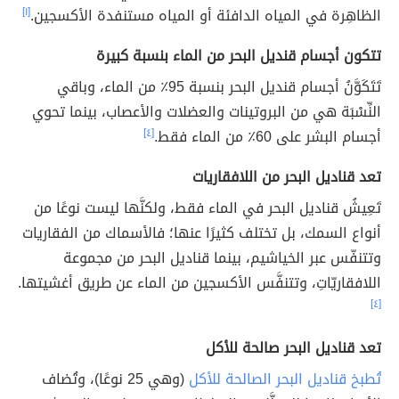
الظاهِرة في المياه الدافئة أو المياه مستنفدة الأكسجين.
[١]
تتكون أجسام قنديل البحر من الماء بنسبة كبيرة
تَتَكَوَّنُ أجسام قنديل البحر بنسبة 95٪ من الماء، وباقي
النِّسْبَة هي من البروتينات والعضلات والأعصاب، بينما تحوي
أجسام البشر على 60٪ من الماء فقط.
[٤]
تعد قناديل البحر من اللافقاريات
تَعِيشُ قناديل البحر في الماء فقط، ولكنَّها ليست نوعًا من
أنواع السمك، بل تختلف كثيرًا عنها؛ فالأسماك من الفقاريات
وتتنفّس عبر الخياشيم، بينما قناديل البحر من مجموعة
اللافقاريّاتِ، وتتنفَّس الأكسجين من الماء عن طريق أغشيتها.
[٤]
تعد قناديل البحر صالحة للأكل
تُطبخ قناديل البحر الصالحة للأكل
(وهي 25 نوعًا)، وتُضاف