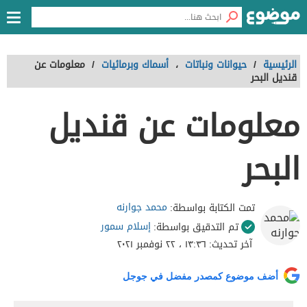
الرئيسية
/
حيوانات ونباتات
،
أسماك وبرمائيات
/
معلومات عن
قنديل البحر
معلومات عن قنديل
البحر
محمد جوارنه
تمت الكتابة بواسطة:
إسلام سمور
تم التدقيق بواسطة:
آخر تحديث:
١٣:٣٦ ، ٢٢ نوفمبر ٢٠٢١
أضف موضوع كمصدر مفضل في جوجل