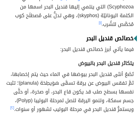
Scyphozoa) التي ينتمي إليها قنديل البحر اسمها من
الكلمة اليونانيّة (skyphos)، وهي تدلُّ على مُصطلَح كوب
مُخصَّص للشُرب.
[١]
خصائص قنديل البحر
فيما يأتي أبرز خصائص قنديل البحر:
يتكاثر قنديل البحر بالبيوض
تَضَعُ أنثى قنديل البحر بيوضها في الماء حيث يتم إخصابها،
ثمَّ تفقس البيوض عن يرقة تسمَّى سُوَيطِحَة (planula)؛ تثبت
نفسها بسطح صلب قد يكون قاع البحر، أو صخرة، أو حتَّى
جسم سمكة، وتنمو اليرقة لتصل لمرحلة البوليبا (Polyp)،
ويستمرُّ قنديل البحر في مرحلة البوليب لشهور أو سنوات.
[٢]