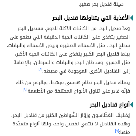
هيئة قنديل بحر صغير.
الأغذية التي يتناولها قنديل البحر
يُعدّ قنديل البحر من الكائنات الآكلة للحوم، فقنديل البحر
الصغير يتغذى على الكائنات الحية الدقيقة التي تطفو على
سطح البحر، مثل الأسماك الصغيرة وبيض الأسماك والنباتات،
بينما قنديل البحر الكبير يتغذى على الكائنات الحية الأكبر،
مثل الجمبري وسرطان البحر والنباتات والسرطان، بالإضافة
إلى القناديل الأخرى الموجودة في محيطه.
[٨]
يمتلك قنديل البحر نظام هضمي مبسّط، وبالرغم من ذلك
فإنّه قادر على تناول الأنواع المختلفة من الأطعمة.
[٨]
أنواع قناديل البحر
يُصَادِفُ الغطّاسون وزوّارُ الشَّواطئ الكثير من قناديل البحر،
وهذه القناديل لا تنتمي لفصيل واحد، ولها أنواع متعدِّدة
منها:
[٩]