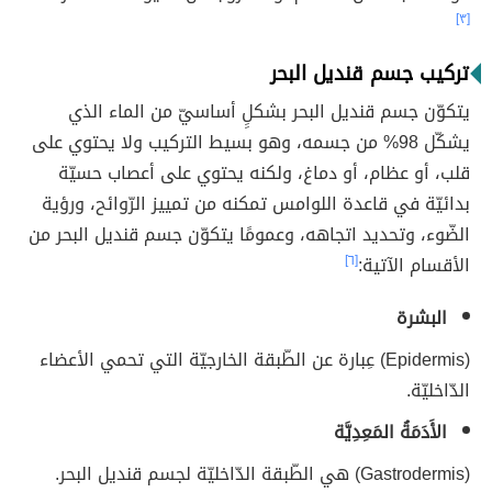
[٣]
تركيب جسم قنديل البحر
يتكوّن جسم قنديل البحر بشكلِِ أساسيّ من الماء الذي
يشكّل 98% من جسمه، وهو بسيط التركيب ولا يحتوي على
قلب، أو عظام، أو دماغ، ولكنه يحتوي على أعصاب حسيّة
بدائيّة في قاعدة اللوامس تمكنه من تمييز الرّوائح، ورؤية
الضّوء، وتحديد اتجاهه، وعمومًا يتكوّن جسم قنديل البحر من
الأقسام الآتية:
[٦]
البشرة
(Epidermis) عِبارة عن الطّبقة الخارجيّة التي تحمي الأعضاء
الدّاخليّة.
الأَدَمَةُ المَعِدِيَّة
(Gastrodermis) هي الطّبقة الدّاخليّة لجسم قنديل البحر.