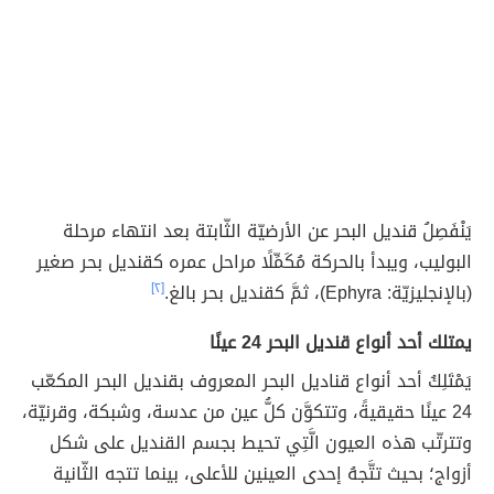
يَنْفَصِلُ قنديل البحر عن الأرضيّة الثّابتة بعد انتهاء مرحلة
البوليب، ويبدأ بالحركة مُكَمِّلًا مراحل عمره كقنديل بحر صغير
(بالإنجليزيّة: Ephyra)، ثمَّ كقنديل بحر بالغ.
[٢]
يمتلك أحد أنواع قنديل البحر 24 عينًا
يَمْتَلِكُ أحد أنواع قناديل البحر المعروف بقنديل البحر المكعّب
24 عينًا حقيقيةً، وتتكوَّن كلُّ عين من عدسة، وشبكة، وقرنيّة،
وتترتّب هذه العيون الَّتِي تحيط بجسم القنديل على شكل
أزواج؛ بحيث تتَّجهُ إحدى العينين للأعلى، بينما تتجه الثّانية