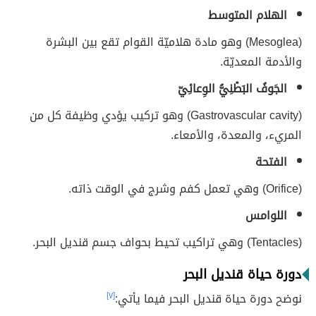
الهلام المتوسط
(Mesoglea) وهو مادة هلاميّة القوام تقع بين البشرة
والأدمة المعديّة.
الجَوفُ البَطْنِيُّ الوِعائِيّ
(Gastrovascular cavity) وهو تركيب يؤدي وظيفة كل من
المريء، والمعدة، والأمعاء.
الفتحة
(Orifice) وهي تعمل كفم وشرج في الوقت ذاته.
اللوامس
(Tentacles) وهي تراكيب تحيط بحواف جسم قنديل البحر.
دورة حياة قنديل البحر
نوضح دورة حياة قنديل البحر فيما يأتي:
[٧]