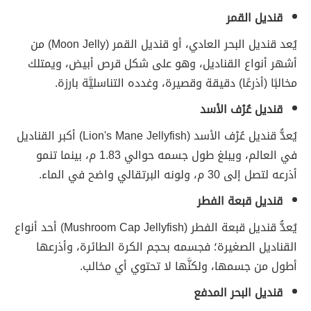
قنديل القمر
يُعد قنديل البحر العادي، أو قنديل القمر (Moon Jelly) من
أشهر أنواع القناديل، وهو على شكل قرص أبيض، ويمتلك
مخالبًا (أذرعًا) دقيقة وقصيرة، وغدده التناسليَّة بارزة.
قنديل عُرْف الأسد
يُعدُّ قنديل عُرْف الأسد (Lion's Mane Jellyfish) أكبر القناديل
في العالم، ويبلغ طول جسمه حوالي 1.83 م، بينما تنمو
أذرعه لتصل إلى 30 م، ولونه البرتقالي واضح في الماء.
قنديل قبعة الفطر
يُعدُّ قنديل قبعة الفطر (Mushroom Cap Jellyfish) أحد أنواع
القناديل الصغيرة؛ فجسمه بحجم الكرة الطائرة، وأذرعها
أطول من جسمها، ولكنَّها لا تحتوي أي مخالب.
قنديل البحر المدفع