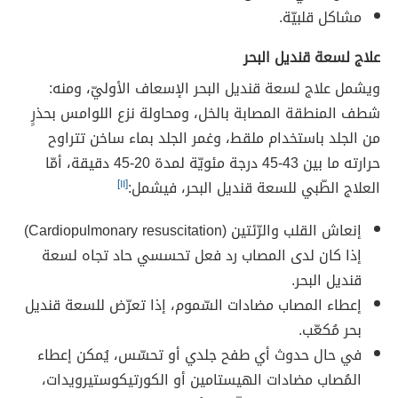
مشاكل قلبيّة.
علاج لسعة قنديل البحر
ويشمل علاج لسعة قنديل البحر الإسعاف الأوليّ، ومنه:
شطف المنطقة المصابة بالخل، ومحاولة نزع اللوامس بحذرٍ
من الجلد باستخدام ملقط، وغمر الجلد بماء ساخن تتراوح
حرارته ما بين 43-45 درجة مئويّة لمدة 20-45 دقيقة، أمّا
العلاج الطّبي للسعة قنديل البحر، فيشمل:
[١١]
إنعاش القلب والرّئتين (Cardiopulmonary resuscitation)
إذا كان لدى المصاب رد فعل تحسسي حاد تجاه لسعة
قنديل البحر.
إعطاء المصاب مضادات السّموم، إذا تعرّض للسعة قنديل
بحر مُكعّب.
في حال حدوث أي طفح جلدي أو تحسّس، يُمكن إعطاء
المُصاب مضادات الهيستامين أو الكورتيكوستيرويدات،