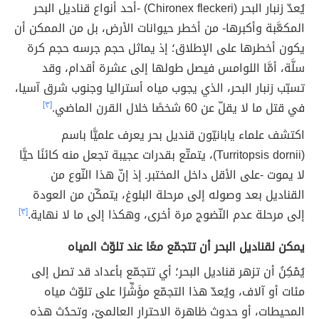
يُعدّ زنبار البحر (Chironex fleckeri) -أحد أنواع قناديل البحر
المكعَّبة وأكبرها- من أخطر حيوانات الأرض، بل من الممكن أن
يكون أخطرها على الإطلاق؛ إذ يماثل حجم جرسه حجم كرة
سلَّة، أمَّا اللوامس فيصل طولها إلى عشرة أقدام، وقد
تسبّب زنبار البحر، الذي يجوب مياه أستراليا وجنوب شرق آسيا،
في قتل ما لا يقلّ عن 60 شخصًا خلال القرن الماضي.
[٣]
اكتشف علماء يابانيّون قنديل بحر يعرف علميًّا باسم
(Turritopsis dornii)، يتمتّع بقدرات عجيبة تجعل منه كائنًا حيًّا
لا يموت -على الأقل داخل المختبرـ إذ إنّ هذا النّوع من
القناديل بعد وصوله إلى مرحلة البلوغ، يتمكّن من العودة
إلى مرحلة عدم النّضوج مرة أخرى، وهكذا إلى ما لا نهاية.
[٣]
يمكن لقناديل البحر أن تتجمّع معًا عند تلوّث المياه
يُمْكِنُ أن تزهر قناديل البحر؛ أي تتجمّع بأعداد قد تصل إلى
مئات أو آلاف، ويُعدّ هذا التجمّع مؤَشِّرًا على تلوّث مياه
المحيطات، أو حدوث ظاهرة الاحترار العالميّ، وتحدُث هذه