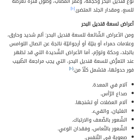
نوع قنديل البحر وحجمه، وعمر المصاب، وطول فترة تعرّضه
للسع، ومقدار الجلد المتضرر.
[١٠]
أعراض لسعة قنديل البحر
ومن الأعراض الشّائعة للسعة قنديل البحر: ألم شديد وحارق،
وعلامات حمراء أو بنيّة أو أرجوانيّة ناتجة عن اتصال اللوامس
بالجلد، وحكة وتورّم، أما الأعراض الشّديدة التي قد تظهر
عند التعرُّض للسعة قنديل البحر، التي يجب مراجعة الطّبيب
فور حدوثها، فتشمل كلّاً من:
[١٠]
آلام في المعدة.
صداع الرّأس.
آلام العضلات أو تشنجها.
الغثيان، والقيء.
الشّعور بالضّعف والارتباك.
الشّعور بالنّعاس، وفقدان الوعي.
صعوبة في التّنفس.