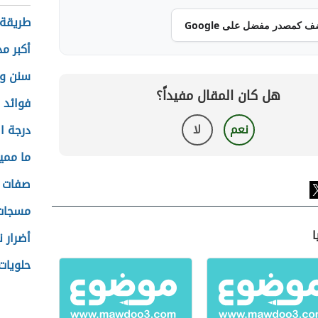
طريقة 
ف كمصدر مفضل على Google
أكبر م
سنن وف
هل كان المقال مفيداً؟
فوائد 
نعم
لا
درجة ا
ما ممي
صفات ا
مسجات 
ا
أضرار ن
حلويات 