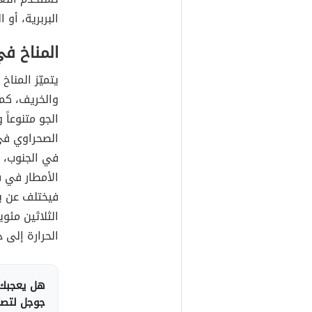
البربرية، أو ا
المناخ في
يتميّز المنا
والخريف، كما 
الجو متنوعاً
الصحراوي في
في الجنوب، وه
الأمطار في ف
فيختلف عن با
الثلاثين مئ
الحرارة إلى 
هل يعجبك 
جوجل لتصلك