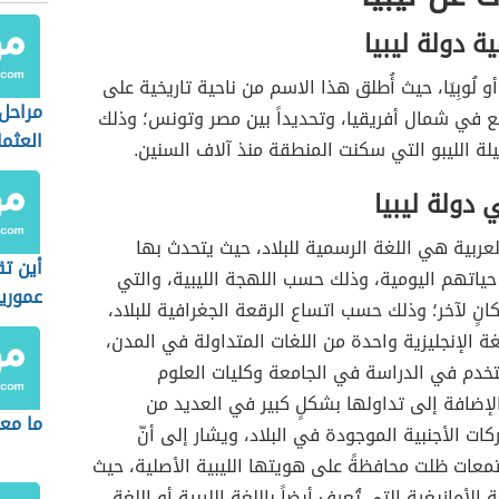
 دولة ليبيا
 أو لُوبِيَا، حيث أُطلق هذا الاسم من ناحية تاريخية على
مراحل
قع في شمال أفريقيا، وتحديداً بين مصر وتونس؛ وذلك
العثم
يلة الليبو التي سكنت المنطقة منذ آلاف السنين.
الجزائر
 دولة ليبيا
العربية هي اللغة الرسمية للبلاد، حيث يتحدث بها
أين تق
حياتهم اليومية، وذلك حسب اللهجة الليبية، والتي
عموري
نٍ لآخر؛ وذلك حسب اتساع الرقعة الجغرافية للبلاد،
لغة الإنجليزية واحدة من اللغات المتداولة في المدن،
تخدم في الدراسة في الجامعة وكليات العلوم
الإضافة إلى تداولها بشكلٍ كبير في العديد من
ما مع
ات الأجنبية الموجودة في البلاد، ويشار إلى أنّ
معات ظلت محافظةً على هويتها الليبية الأصلية، حيث
الأمازيغية التي تُعرف أيضاً باللغة الليبية أو اللغة