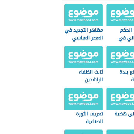
 الحكم
مظاهر التجديد في
اني في
العصر العباسي
ع بلدة
ثالث الخلفاء
ة
الراشدين
نى هضبة
تعريف الثورة
الصناعية