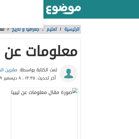
أكبر موقع عربي بالعالم
الرئيسية
/
تعليم
،
جغرافيا و تاريخ
/
معل
معلومات عن لي
صابرين ال
تمت الكتابة بواسطة:
آخر تحديث:
١٣:٣٥ ، ٨ ديسمبر ٢٠١٩