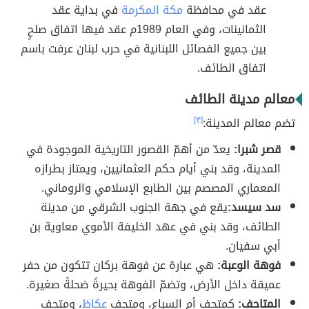
عقد في محافظة
مكة المكرمة
في بداية عقد
الثمانينات، وفي العام 1989م عقد فيها اتفاق صلحٍ
بين جميع الفصائل اللبنانية في حرب لبنان عرفت باسم
اتفاق الطائف.
معالم مدينة الطائف
تضم معالم المدينة:
[٣]
قصر شبرا:
يعدّ من أهمّ القصور التاريخية الموجودة في
المدينة، وقد بني أيام حكم العثمانيين، ويمتاز بطرازه
المعماري المصصم بين الطابع الإسلامي والروماني.
سد سيسد:
يقع في جهة الجنوب الشرقي من مدينة
الطائف، وقد بني في عهد الخليفة الأموي معاوية بن
أبي سفيان.
فوهة الوعبة:
هي عبارة عن فوهة بركان تتكون من حفر
عميقة داخل الأرض، وتضمّ الفوهة بحيرةً ضحلةً صغيرة.
المتاحف:
كمتحف أم السباع، ومتحف
عكاظ
، ومتحف