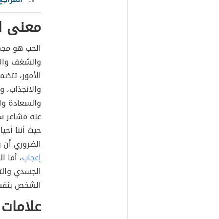
معنى ا
الحب هو مجمو
والشغف والا
الأمور، تتضم
والانجذاب، و
والسعادة وال
عنه مشاعر سل
حيث أننا أحي
الضروري أن ي
إعجاب
، أما 
الجسدي والتو
الشخص بنفس
علامات 