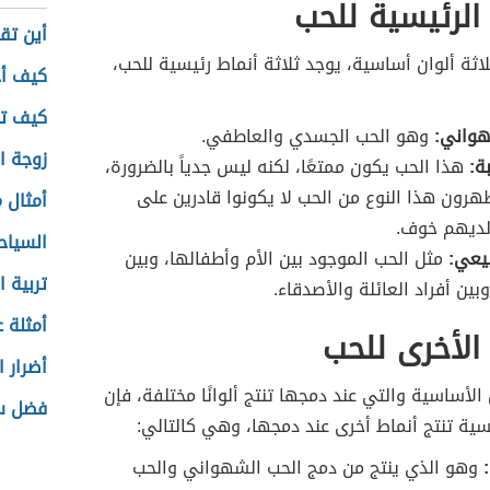
 الرئيسية للحب
أين تقع
لاثة ألوان أساسية، يوجد ثلاثة أنماط رئيسية للحب،
كيف أح
كيف ت
هواني:
وهو الحب الجسدي والعاطفي.
زوجة ا
بة:
هذا الحب يكون ممتعًا، لكنه ليس جدياً بالضرورة،
هرون هذا النوع من الحب لا يكونوا قادرين على
أمثال 
ولديهم خوف.
السياح
يعي:
مثل الحب الموجود بين الأم وأطفالها، وبين
تربية 
بين أفراد العائلة والأصدقاء.
أمثلة 
 الأخرى للحب
أضرار ا
 الأساسية والتي عند دمجها تنتج ألوانًا مختلفة، فإن
فضل سو
يسية تنتج أنماط أخرى عند دمجها، وهي كالتالي:
:
وهو الذي ينتج من دمج الحب الشهواني والحب