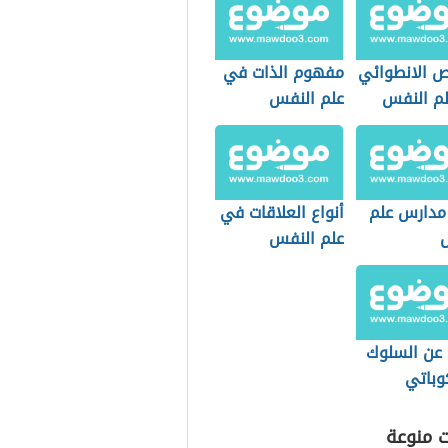
 الانطوائي
مفهوم الذات في
م النفس
علم النفس
مدارس علم
أنواع العلاقات في
علم النفس
 عن السلوك
وباتي
ت منوعة