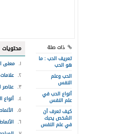
ذات صلة
محتويات
تعريف الحب : ما
١
معنى ا
هو الحب
٢
علامات 
الحب وعلم
النفس
٣
عناصر 
أنواع الحب في
٤
أنواع ا
علم النفس
٥
الأنماط
كيف تعرف أن
الشخص يحبك
٦
الأنماط
في علم النفس
٧
المراجع