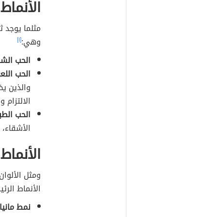
الأنماط
مثلما يوجد ث
وهي:
[١]
الحب الش
الحب اللع
والذين يظ
الالتزام 
الحب الطب
الأشقاء، و
الأنماط
ومثل الألوان
الأنماط الرئ
نمط مانيا