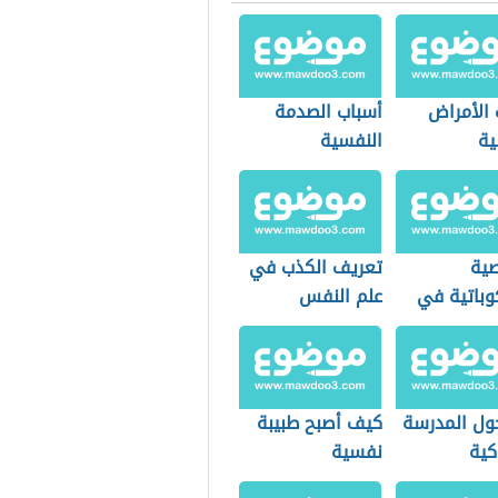
 الأمراض
أسباب الصدمة
ية
النفسية
ية
تعريف الكذب في
وباتية في
علم النفس
ول المدرسة
كيف أصبح طبيبة
كية
نفسية