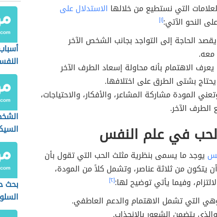
علامات التي نستطيع من خلالها
الاستدلال على
لى النحو الآتي:
[١]
قصد الحاجة إلى التواجد بجانب الشخص الآخر
أسباب
معه.
النفس
يعرف الاهتمام بأنه محاولة إسعاد الطرف الآخر
 يحتاج بشتى الطرق على اختلافها.
عني المودة مشاركة المشاعر، والأفكار، والاحتياجات،
 الطرف الآخر.
الشخص
الحب في علم النفس
السيك
الحب
فس
يوجد ما يسمى بنظرية مثلث الحب التي تقول بأن
 يتكون من ثلاثة عناصر، وتشمل كلاً من المودة،
لتزام، وفيما يأتي توضيح لها:
[٢]
بحث ح
السلو
هي التي تشمل الاهتمام والدعم العاطفي.
الذي يتضمن الشعور بالانجذاب.