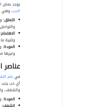
يوجد بعض ال
الحب
، وهي ع
التعلق:
وي
والتواصل 
الاهتمام:
وتلبية ما
المودة:
وت
وغيرها مع
عناصر 
في
علم الن
أي حب يجب أن
والشغف، والا
المودة:
و
الشغف:
و