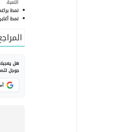
اللعبة.
نمط براغم
نمط أغابي
المراجع
هل يعجبك 
جوجل لتصلك
أض