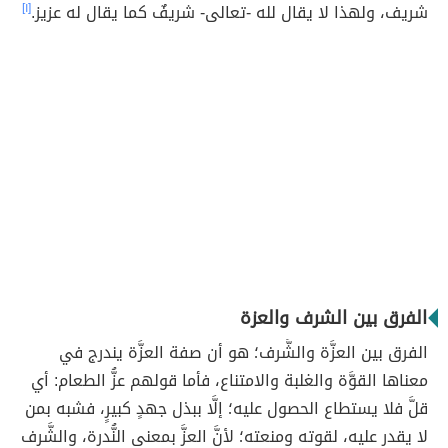
شريف، ولهذا لا يقال لله -تعالى- شريفٌ كما يقال له عزيز.
[١]
الفرق بين الشرف والعزة
الفرق بين العزَّة والشَّرف؛ هو أن صفة العزَّة يندرج في
معناها القوَّة والغلبة والامتناع، فأما قولهم عزُّ الطعام: أي
قلَّ فلا يستطاع الحصول عليه؛ إلَّا ببذل جهدٍ كبيرٍ، فشبه بمن
لا يقدر عليه، لقوته ومنعته؛ لأنَّ العزَّ بمعنى النُّدرة، والشَّرف