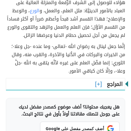
هؤلاء للوصول إلى الشَّرف الرِّفعة والمنزلة العالية على
العباد بالأمور الدينيَّة: مثل العلم، والعمل، و
الورع
، والوعظ
والإصلاح؛ فهذا القسم أشد قبحاً وأعظم ضرراً أو أكثر فساداً
من القسم الأوَّل؛ فإن العلم والعمل والزهد والتقوى والورع
لم يجعل من أجل تحصيل حطام الدنيا وعرضها الزائل.
إنَّما جعل لينال به رضوان الله -تعالى- وما عنده -جل وعلا-؛
من الخيرات والبركات في الدُّنيا والآخرة، والقرب منه، وقال
الثوري: إنما فضّل العلم على غيره لأنَّه يتقى به الله -جلَّ
وعلا-، وإلَّا كان كباقي الأمور.
المراجع
هل يعجبك محتوانا؟ أضف موضوع كمصدر مفضل لديك
على جوجل لتصلك مقالاتنا أولاً بأول في نتائج البحث.
أضف كمصدر مفضل على Google