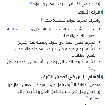
إنَّما هو في الأساس شرف المكان وسموُّه.
[١]
منزلة الشرف
ولمنزلة الشَّرف فوائد عظيمة؛ منها:
[١]
يقاس الشَّرف عند العبد بجميل الأفعال و
حسن الخصال
لا
بحسب الآباء والأجداد.
الشَّرف سبيل العبد إلى قبوله ومحبَّته عند الآخرين.
الشَّرف يمنع صاحبه من اقتراف المحرمات والانغماس
بقبيح المنهيات.
الشَّرف طريق العبد إلى رضوان الله -تعالى- ومحبته -جلَّ
وعلا-.
أقسام الناس في تحصيل الشرف
فتحصيل مكانة الشَّرف أثقل على العبد من تحصيل المال؛ بل
إنَّ المال يبذل في سبيل تحقيق العلو والشَّرف؛ وهو
قسمان:
[٣]