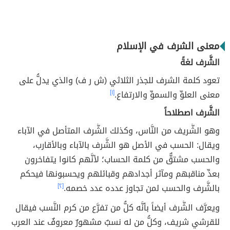
معنى الشرف في الإسلام
الشَّرف لغةً
تعود كلمة الشرف للجذر الثلاثي (ش ر ف) والذي يدلُّ على
معنى العلوِّ والسموِّ والارتفاع.
[١]
الشَّرف اصطلاحاً
وهو الشَّريف من النَّاس، وكذلك الشَّرف المتأصل في الآباء
ويقال: الحسب في الأصل هو الشَّرف بالآباء وبالأقارب،
والحسب مشتقٌّ من كلمة الحساب؛ لأنَّهم كانوا يتفاخرون
بعدِّ مناقبهم ومآثر أجدادهم وقبائلهم ويحسبونها فيحكم
بالشَّرف والحسب لمن تجاوز عدده عدد خصمه.
[٢]
ويعرَّف الشَّرف أيضاً بأنَّه كلُّ من تفرَّع من كرم النَّسب فيقال
للقرشي شريف، وكلُّ من له نسبٌ مشهورٌ معروفٌ عند العرب