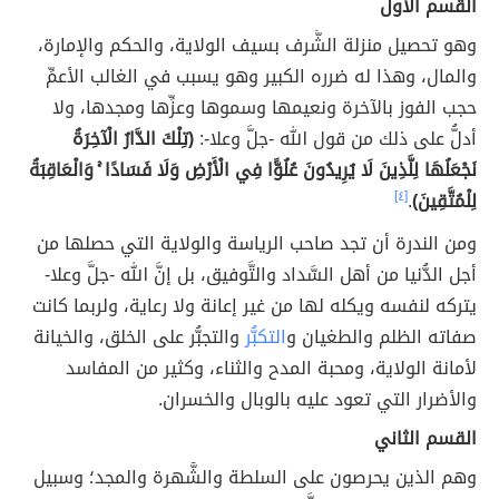
القسم الأول
وهو تحصيل منزلة الشَّرف بسيف الولاية، والحكم والإمارة،
والمال، وهذا له ضرره الكبير وهو يسبب في الغالب الأعمِّ
حجب الفوز بالآخرة ونعيمها وسموها وعزِّها ومجدها، ولا
أدلُّ على ذلك من قول الله -جلَّ وعلا-:
(تِلْكَ الدَّارُ الْآخِرَةُ
نَجْعَلُهَا لِلَّذِينَ لَا يُرِيدُونَ عُلُوًّا فِي الْأَرْضِ وَلَا فَسَادًا ۚ وَالْعَاقِبَةُ
لِلْمُتَّقِينَ)
.
[٤]
ومن الندرة أن تجد صاحب الرياسة والولاية التي حصلها من
أجل الدُّنيا من أهل السَّداد والتَّوفيق، بل إنَّ الله -جلَّ وعلا-
يتركه لنفسه ويكله لها من غير إعانة ولا رعاية، ولربما كانت
صفاته الظلم والطغيان و
التكبُّر
والتجبُّر على الخلق، والخيانة
لأمانة الولاية، ومحبة المدح والثناء، وكثير من المفاسد
والأضرار التي تعود عليه بالوبال والخسران.
القسم الثاني
وهم الذين يحرصون على السلطة والشُّهرة والمجد؛ وسبيل