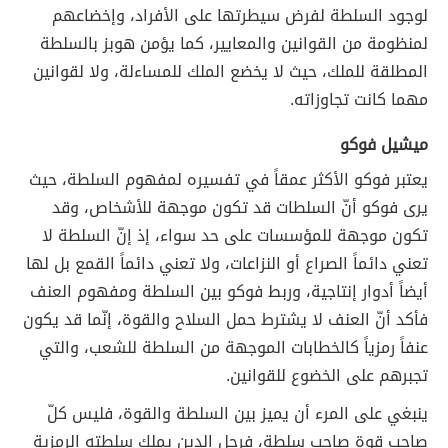
لوجود السلطة لفرض سيطرتها على الأفراد، وإخضاعهم
لمنظومة من القوانين والمعايير، كما يؤمن هوبز بالسلطة
المطلقة للملك، حيث لا يخضع الملك للمساءلة، ولا لقوانين
مهما كانت تجاوزاته.
ميشيل فوكو
يعتبر فوكو الأكثر عمقاً في تفسيره لمفهوم السلطة، حيث
يرى فوكو أنّ السلطات قد تكون موجهة للأشخاص، وقد
تكون موجهة للمؤسسات على حد سواء، إذ إنّ السلطة لا
تعني دائماً الصراع أو النزاعات، ولا تعني دائماً القمع بل لها
أيضاً أدوار إنتاجية، وربط فوكو بين السلطة ومفهوم العنف
فأكد أنّ العنف لا يشترط حمل السلاح والقوة، إنّما قد يكون
عنفاً رمزياً كالخطابات الموجهة من السلطة للشعب، والتي
تجبرهم على الخضوع للقوانين.
ينبغي على المرء أن يميز بين السلطة والقوة، فليس كلّ
صاحب قوة صاحب سلطة، فرجل الدين يملك سلطته الرمزية