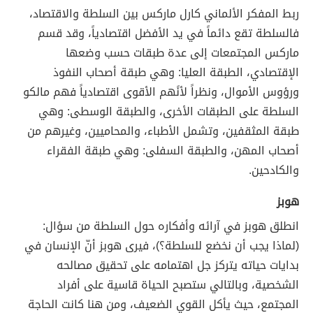
ربط المفكر الألماني كارل ماركس بين السلطة والاقتصاد،
فالسلطة تقع دائماً في يد الأفضل اقتصادياً، وقد قسم
ماركس المجتمعات إلى عدة طبقات حسب وضعها
الإقتصادي، الطبقة العليا: وهي طبقة أصحاب النفوذ
ورؤوس الأموال، ونظراً لأنًهم الأقوى اقتصادياً فهم مالكو
السلطة على الطبقات الأخرى، والطبقة الوسطى: وهي
طبقة المثقفين، وتشمل الأطباء، والمحاميين، وغيرهم من
أصحاب المهن، والطبقة السفلى: وهي طبقة الفقراء
والكادحين.
هوبز
انطلق هوبز في آرائه وأفكاره حول السلطة من سؤال:
(لماذا يجب أن نخضع للسلطة؟)، فيرى هوبز أنّ الإنسان في
بدايات حياته يتركز جل اهتمامه على تحقيق مصالحه
الشخصية، وبالتالي ستصبح الحياة قاسية على أفراد
المجتمع، حيث يأكل القوي الضعيف، ومن هنا كانت الحاجة