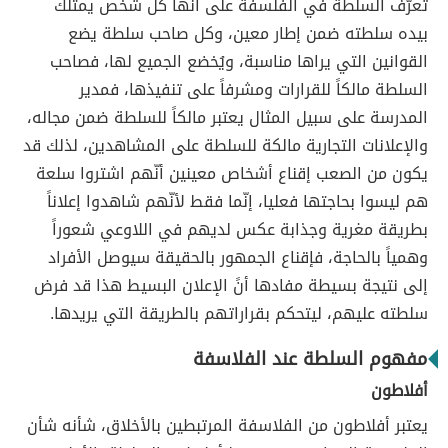
تُعرّف السلطة في الفلسفة على أنّها كلّ شخص يمتلك
بيده سلطته ضمن إطار معين، وكل صاحب سلطة يضع
القوانين التي يراها مناسبة، ويُخضع الجميع لها، فصاحب
السلطة مالكاً للقرارات ومشرفاً على تنفيذها، فمدير
المدرسة على سبيل المثال يعتبر مالكاً للسلطة ضمن مجاله،
والإعلانات التجارية مالكة للسلطة على المشاهدين، لذلك قد
يكون من الصعب إقناع أشخاص معينين أنّهم اشتروا سلعة
هم ليسوا بحاجتها فعليا، إنّما فقط لأنّهم شاهدوا إعلاناً
بطريقة مغرية وجذابة عكس لديهم في اللاوعي شعوراً
وهمياً بالحاجة، فإقناع الجمهور بالحقيقة سيوصل الأفراد
إلى نتيجة بسيطة مفادها أنً الإعلان البسيط هذا قد فرض
سلطته عليهم، ليتحكم بقراراتهم بالطريقة التي يريدها.
مفهوم السلطة عند الفلاسفة
أفلاطون
يعتبر أفلاطون من الفلاسفة المرتبطين بالأخلاق، شأنه شأن