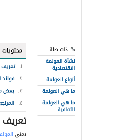
ذات صلة
محتويات
نشأة العولمة
١
تعريف ا
الاقتصادية
٢
فوائد ا
أنواع العولمة
٣
بعض مخ
ما هي العولمة
ما هي العولمة
٤
المراجع
الثقافية
تعريف ا
تعني
العولم