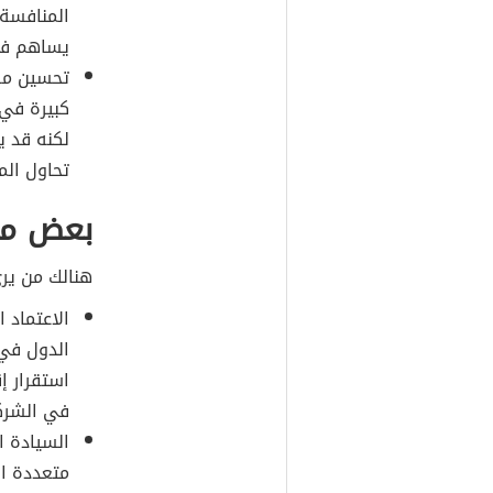
المنافسة 
يساهم في 
تحسين مق
كبيرة في 
لكنه قد ي
تحاول الم
بعض مخا
هنالك من ير
الاعتماد 
الدول في
استقرار إ
في الشركا
السيادة ا
متعددة ال