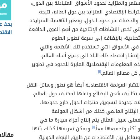
تمر والمتزايد لحدود الأسواق المتبادلة بين الدول،
ترابط الإقتصادي المتزايد بين دول العالم، نتيجة
والخدمات عبر حدود الدول، وتعتبر الأهمية المتزايدة
بحث ع
تي تخص النشاطات الإنتاجية من أهم القوى الدافعة
الاقتص
تصادية، بالإضافة إلى سرعة تطوير العلوم
ا في الأسواق التي تستخدم تلك الأنظمة والتي
شار اقتصاد ذلك البلد الى جميع أنحاء العالم،
 المعلومات الإقتصادية العابرة للحدود في تطوير
كل مصانع العالم.
[١]
تشار العولمة الاقتصادية أيضاً هو تطور وسائل النقل
تكاليف شحن البضائع ونقلها لمختلف دول العالم،
لات جديدة لتسويق منتجات الدول خارج حدودها،
 الإنتاج العالمي كذلك من أشكال العولمة
فعلى سبيل المثال يتم إنتاج أجزاء سيارة ما في
أكثر وتجميعها معاً.
[١]
ويمكن تعريفها كذلك بأنها
مقالا
تفاعل بين الأقتصادات عن طريق البنوك الدولية