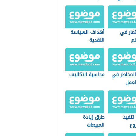
ثمار في
أهداف السياسة
م
النقدية
المخاطر في
محاسبة التكاليف
لعمل
تنفيذ
طرق زيادة
وع
المبيعات