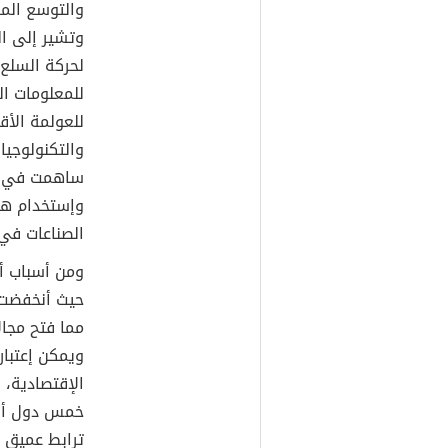
والتوسع المس
وتشير إلى ال
لحركة السلع 
للمعلومات ال
للعولمة الأق
والتكنولوجي
ساهمت في إنت
وإستخدام هذه
الصناعات في 
ومن أسباب أن
حيث أنخفضت 
مما فتح مجا
ويمكن إعتبار
الإقتصادية، 
خمس دول أو 
ترابط عميق و