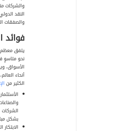
والشركات متع
النقد الدولي،
والصفقات الم
فوائد ا
يتفق معظم ا
نحو متاسوٍ ف
الأسواق، ويع
أنحاء العالم
الكثير من
الإ
الأستثمار
والصناعات
الشركات ا
بشكل مباش
الابتكار 