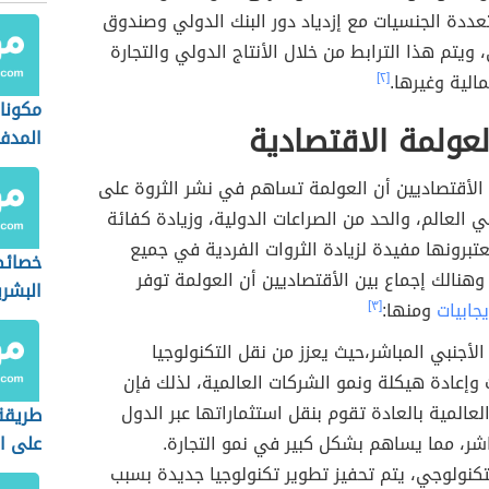
ددة الجنسيات مع إزدياد دور البنك الدولي وصندوق
 ويتم هذا الترابط من خلال الأنتاج الدولي والتجارة
الية وغيرها.
[٢]
مكونا
لعولمة الاقتصادية
المدف
لأقتصاديين أن العولمة تساهم في نشر الثروة على
ي العالم، والحد من الصراعات الدولية، وزيادة كفائة
تبرونها مفيدة لزيادة الثروات الفردية في جميع
خصائص
، وهنالك إجماع بين الأقتصاديين أن العولمة توفر
البشري
يجابيات
ومنها:
[٣]
 الأجنبي المباشر،حيث يعزز من نقل التكنولوجيا
 وإعادة هيكلة ونمو الشركات العالمية، لذلك فإن
لعالمية بالعادة تقوم بنقل استثماراتها عبر الدول
طريقة
ر، مما يساهم بشكل كبير في نمو التجارة.
على ا
التكنولوجي، يتم تحفيز تطوير تكنولوجيا جديدة بسبب