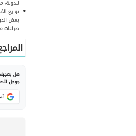
للدولة، م
توزيع الأ
بعض الدول
صراعات م
المراجع
هل يعجبك 
جوجل لتصلك
أض