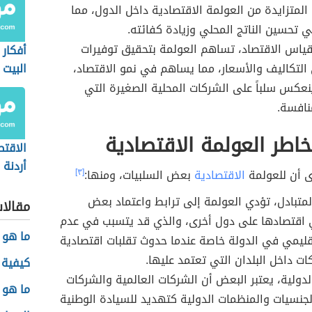
المتزايدة من العولمة الاقتصادية داخل الدول، مما
تحسين الناتج المحلي وزيادة كفائته.
ياس الاقتصاد، تساهم العولمة بتحقيق توفيرات
أفكار
التكاليف والأسعار، مما يساهم في نمو الاقتصاد،
البيت
نعكس سلباً على الشركات المحلية الصغيرة التي
نافسة.
طر العولمة الاقتصادية
الاقت
أردنة
ى أن للعولمة
الاقتصادية
بعض السلبيات، ومنها:
[٣]
المتبادل، تؤدي العولمة إلى ترابط واعتماد بعض
مقالا
 اقتصادها على دول أخرى، والذي قد يتسبب في عدم
ما هو MCH في تحليل الد
قليمي في الدولة خاصة عندما حدوث تقلبات اقتصادية
ت داخل البلدان التي تعتمد عليها.
كيفية 
لدولية، يعتبر البعض أن الشركات العالمية والشركات
ما هو 
جنسيات والمنظمات الدولية كتهديد للسيادة الوطنية