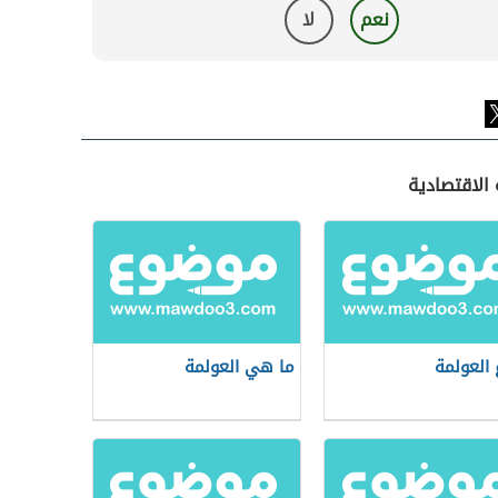
نعم
لا
الاقتصادية
 العولمة
ما هي العولمة