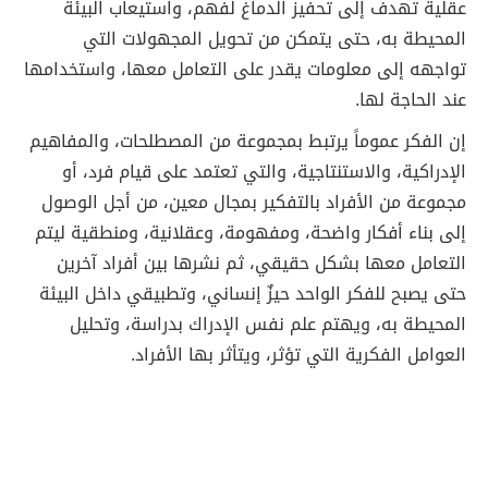
عقلية تهدف إلى تحفيز الدماغ لفهم، واستيعاب البيئة
المحيطة به، حتى يتمكن من تحويل المجهولات التي
تواجهه إلى معلومات يقدر على التعامل معها، واستخدامها
عند الحاجة لها.
إن الفكر عموماً يرتبط بمجموعة من المصطلحات، والمفاهيم
الإدراكية، والاستنتاجية، والتي تعتمد على قيام فرد، أو
مجموعة من الأفراد بالتفكير بمجال معين، من أجل الوصول
إلى بناء أفكار واضحة، ومفهومة، وعقلانية، ومنطقية ليتم
التعامل معها بشكل حقيقي، ثم نشرها بين أفراد آخرين
حتى يصبح للفكر الواحد حيزٌ إنساني، وتطبيقي داخل البيئة
المحيطة به، ويهتم علم نفس الإدراك بدراسة، وتحليل
العوامل الفكرية التي تؤثر، ويتأثر بها الأفراد.