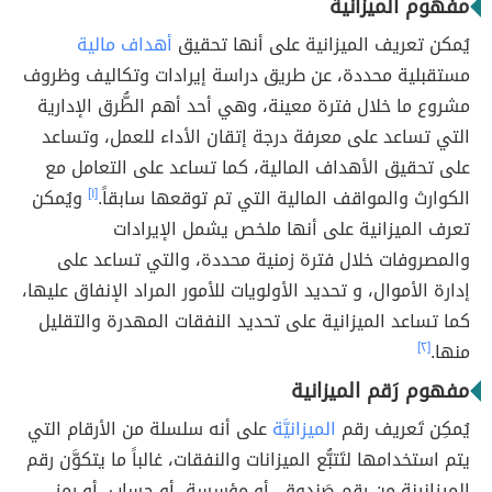
مفهوم الميزانية
يُمكن تعريف الميزانية على أنها تحقيق
أهداف مالية
مستقبلية محددة، عن طريق دراسة إيرادات وتكاليف وظروف
مشروع ما خلال فترة معينة، وهي أحد أهم الطُّرق الإدارية
التي تساعد على معرفة درجة إتقان الأداء للعمل، وتساعد
على تحقيق الأهداف المالية، كما تساعد على التعامل مع
الكوارث والمواقف المالية التي تم توقعها سابقاً.
[١]
ويُمكن
تعرف الميزانية على أنها ملخص يشمل الإيرادات
والمصروفات خلال فترة زمنية محددة، والتي تساعد على
إدارة الأموال، و تحديد الأولويات للأمور المراد الإنفاق عليها،
كما تساعد الميزانية على تحديد النفقات المهدرة والتقليل
منها.
[٢]
مفهوم رَقم الميزانية
يُمكِن تَعريف رقم
الميزانيَّة
على أنه سلسلة من الأرقام التي
يتم استخدامها لتَتبُّع الميزانات والنفقات، غالباً ما يتكوَّن رقم
الميزانينة من رقم صَندوق، أو مؤسسة، أو حِساب، أو رمز