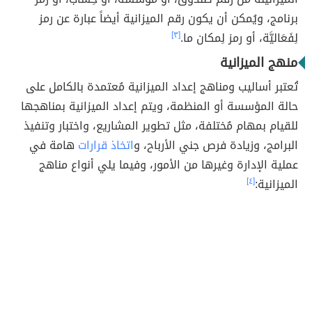
برنامج، ويُمكن أن يكون رقم الميزانية أيضاً عبارة عن رمز
لِفَعَاليَّة، أو رمز لِمكان ما.
[٣]
منهج الميزانية
تُعتبر أساليب ومناهج إعداد الميزانية مُعتمدة بالكامل على
حالة المؤسسة أو المنظمة، ويتم إعداد الميزانية بمناهجها
للقيام بمهام مُختلفة، مثل تطوير المشاريع، واختبار وتنفيذ
البرامج، وزيادة فرص جني الأرباح، و
اتخاذ قرارات
هامة في
عملية الإدارة وغيرها من الأمور، وفيما يلي أنواع مناهج
الميزانية:
[٤]