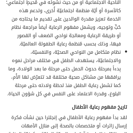
الناحية الاجتماعية أو من حيث نشوئه في مُحيطٍ اجتماعي؛
كالأسرة أو أيّة منظمة اجتماعيّة أُخرى، وتدعم هذه
الخدمة تعزيز مقدرة الوالدين على تقديم ما يحتاجه من
حُبٍّ وتوجيه، ويشمل مفهوم الرعاية أيضاً مراجعة نظام
أو طريقة الرعاية ومعالجة نواحي الضعف أو القصور
فيها، وذلك بحسب مُنظمة رعاية الطفولة العالميّة.
نظام متكامل من النواحي الصحيّة، والنفسيّة،
والاجتماعيّة، يستهدف الطفل في مختلف مراحل نموه
بِدءاً بمرحلة حدوث الحمل حتى مرحلة ما بعد الولادة، وما
يرافقها من مشاكل صحية مختلفة قد تتعرّض لها الأُم،
كما تشمل رعاية الطفل منذ لحظة ولادته حتى مرحلة
البلوغ، وقدرة الاعتماد على النفس في كل شؤون الحياة.
تاريخ مفهوم رعاية الأطفال
لقد بدأ مفهوم رعاية الأطفال في إنجلترا حين نشأت فكرة
إرسال زائرات أو متخصصات بالصحة إلى منازل الأمهات