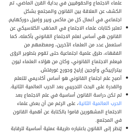
علماء الاجتماع والحقوقيين في بداية القرن الماضي، تم
الكشف عن العلاقة بين القانون والمجتمع بشكل
اجتماعي في أعمال كل من ماكس ويبر وإميل دوركهايم.
تعتبر كتابات علماء الاجتماع في المذهب الكلاسيكي عن
القانون هي أساس لعلم الاجتماع القانوني بأكمله، كما
استعمل عدد من العلماء الآخرين، ومعظمهم من
الفقهاء، طرق علمية اجتماعية حتى تقوم بتطوير الرؤى
فيعلم الاجتماع القانوني، وكان من هؤلاء العلماء ليون
بيترازييكي وأوجين إرليخ وجورج غورفتش.
أصبح علم اجتماع القانوني هو أساس أكاديمي للتعلم
والقدرة على البحث التجريبي بعد الحرب العالمية الثانية.
لم تكن دراسة القانون أساسية في علم الاجتماع بعد
الحرب العالمية الثانية
، على الرغم من أن بعض علماء
الاجتماع المشهورين قاموا بالكتابة عن أهمية القانون
في المجتمع.
يُنظر إلى القانون باعتباره طريقة عملية أساسية للرقابة