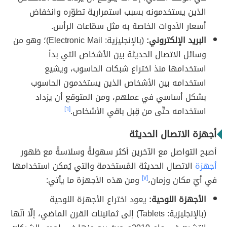
الذين يستخدمونه بسبب استمرارية تطوّره وانخفاض
أسعار الأدوات الخاصة به مثل سمّاعات الرأس.
البريد الإلكتروني:
(بالإنجليزية: Electronic Mail)؛ وهو من
وسائل الاتصال الحديثة بين الأشخاص التي بدأ
استخدامها منذ اختراع شبكات الحاسوب، ويشيع
استخدامه بين الأشخاص الذين يستخدمون الحاسوب
بشكل أساسي في عملهم، ومن المتوقع أن يزداد
استخدامه حتّى من قِبل باقي الأشخاص.
[٦]
أجهزة الاتصال الحديثة
أصبح التواصل مع الآخرين أكثر سهولةً وسلاسةً مع ظهور
أجهزة
الاتصال الحديثة المُستخدمة والتي يُمكن استخدامها
في أيّ مكان وزمان،
[٧]
ومن هذه الأجهزة ما يأتي:
الأجهزة اللوحية:
يعود اختراع الأجهزة اللوحية
(بالإنجليزية: Tablets) إلى ثمانينات القرن الماضي، إلّا أنّها