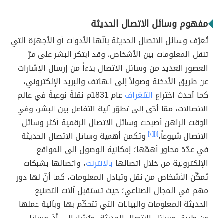
مفهوم وسائل الاتصال الحديثة
تُعرّف وسائل الاتصال الحديثة بأنّها الأدوات أو الأجهزة التي
تنقل المعلومات بين الأشخاص، وقد ابتكر البشر على مرّ
العصور العديد من وسائل الاتصال بدءاً من إرسال الإشارات
عن طريق الأدخنة وصولاً إلى الهاتف والبريد الإلكتروني،
كما أحدث اختراع
التلغراف
عام 1831م نقلةً نوعيةً في عالم
الاتصالات، ممّا أدّى إلى تطوّر آلية التفاعل بين البشر، وفي
الوقت الراهن أصبحت وسائل الاتصال الرقمية أكثر وسائل
الاتصال شيوعاً،
[١]
[٢]
وتكمن أهمية وسائل الاتصال الحديثة
في عدّة محاور أهمّها؛ إمكانية الوصول إلى المواقع
الإلكترونية من خلال اتصالها
بالإنترنت
، واتصالها بشبكات
تُمكّن الأشخاص من نقل وتبادل المعلومات، كما أنّ لها دور
مهم في المجال الصناعي؛ حيث تستقبل آلات التصنيع
الحديثة المعلومات والبيانات التي تتحكّم بها وبآلية عملها
عن طريق وسائل الاتصال الحديثة، ويُشار إلى أنّ وسائل