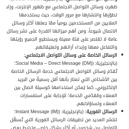
ظهرت وسائل التواصل الاجتماعي مع ظهور الإنترنت، وزاد
تطوّرها وانتشارها مع مرور الوقت، حيث يستخدمها
الملايين من المستخدمين يومياً ممّا جعلها أكثر وسائل
الاتصال شيوعاً، ومن أهم ميزاتها القدرة على نشر رسائل
عامة لا تقتصر على فئة معينة ويستطيع الجميع رؤيتها
والتفاعل معها وإبداء آرائهم وتعليقاتهم.
الرسائل الخاصة على وسائل التواصل الاجتماعي:
(بالإنجليزية: (Social Media – Direct Message (DM)؛
تُقدّم وسائل التواصل الاجتماعي خدمة الرسائل الخاصة
بين الأشخاص التي تمتاز بأنها أقل رسميةً من البريد
الإلكتروني، كما يُمكن استخدامها كوسيلة اتصال بين
العملاء ومُقدّمي الخدمة؛ للإجابة على استفسارات
العملاء وتساؤلاتهم.
الرسائل الفورية:
(بالإنجليزية: (Instant Message (IM)؛
تنتشر العديد من تطبيقات الرسائل الفورية التي تُسهّل
التواصل بين شخصين أو أكثر بشكل خاص، وترتبط بعض