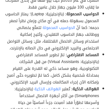
انتشرت في عام 2010م حيث بيع منها في إحدى الشركات
ما يُقارب 100 مليون جهاز خلال عامين فقط.
الحواسيب المحمولة:
(بالإنجليزية: Laptop)؛ يمتاز الحاسوب
المحمول بسهولة حمله في أيّ مكان وزمان نظراً لصغر
حجمه؛ كما أنّ
الحواسيب المحمولة
تتمتّع بخصائص
ووظائف جهاز الحاسوب التقليدي، وتُتيح إمكانية
استخدام وسائل الاتصال المُختلفة، مثل: وسائل التواصل
الاجتماعي والبريد الإلكتروني في حال اتصاله بالإنترنت.
المساعد الافتراضي:
تمّ تطوير المساعد الافتراضي
(بالإنجليزية: Virtual Assistants) من قِبل الشركات
التكنولوجية، وهو مساعد ذكي له القدرة على القيام
بمحادثة شخصية بشكل كامل، كما تمّ تطويره حتّى أصبح
بإمكانه الآن إجراء المكالمات وإرسال البريد الإلكتروني.
الهواتف الذكية:
تُعتبر
الهواتف الذكية
(بالإنجليزية:
Smartphones) من أكثر أجهزة الاتصال استخداماً
وأسرعها تطوّراً فقد أصبحت جزءاً أساسيّاً من حياة