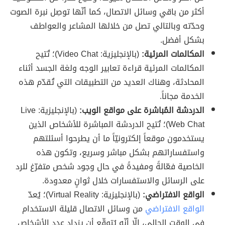
أكثر من باقي وسائل الاتصال، كما أنّها توصِل نبرة الصوت
وحدّته وبالتالي تصل من خلالها المشاعر والعواطف
بشكل أفضل.
المكالمات المرئية:
(بالإنجليزية: Video Chat)؛ تُتيح
المكالمات المرئية قراءة تعابير الوجه ولغة الجسد أثناء
المحادثة، وهناك العديد من التطبيقات التي تُقدّم هذه
الخدمة مجاناً.
الدردشة المُباشرة على مواقع الويب:
(بالإنجليزية: Live
Web Chat)؛ تُتيح الدردشة المباشرة للأشخاص الذين
يستخدمون موقعاً إلكترونيّاً ما أن يطرحوا أسئلتهم
واستفساراتهم بشكل مباشر وسريع، وتكون هذه
الخاصية فعّالةً ومفيدةً في حال وجود شخص متفرّغ للرد
على الرسائل والاستفسارات خلال ثوانٍ معدودة.
الواقع الافتراضي:
(بالإنجليزية: Virtual Reality)؛ يُعدّ
الواقع الافتراضي
من وسائل الاتصال قليلة الاستخدام
في الوقت الحالي، إلّا أنّه يُتوقّع أن يزداد عدد الأشخاص