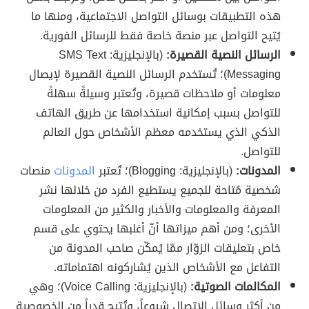
هذه التطبيقات بوسائل التواصل الاجتماعية، ومنها ما
يُتيح التواصل عبر منصة خاصة فقط للرسائل الفورية.
الرسائل النصية القصيرة:
(بالإنجليزية: SMS Text
Messaging)؛ تُستخدم الرسائل النصية القصيرة لإيصال
معلومات أو ملاحظات قصيرة، وتُعتبر وسيلةً سهلةً
للتواصل بسبب إمكانية استخدامها عن طريق الهاتف
الذكي الذي يستخدمه معظم الأشخاص حول العالم
للتواصل.
المدونات:
(بالإنجليزية: Blogging)؛ تُعتبر
المدونات
منصات
شخصية مُتاحة للجميع يستطيع الفرد من خلالها نشر
المعرفة والمعلومات والأخبار والكثير من المعلومات
الأخرى؛ ومن أهم ميزاتها أنّ أغلبها يحتوي على قسم
خاص بتعليقات الزوّار ممّا يُمكّن صاحب المدونة من
التفاعل مع الأشخاص الذين يُشاركونه اهتماماته.
المكالمات الصوتية:
(بالإنجليزية: Voice Calling)؛ وهي
من أكثر وسائل الاتصال شيوعاً، وتُتيح قدراً من الخصوصية