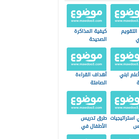
التقويم
كيفية المذاكرة
ي
الصحيحة
علم ابني
أهداف القراءة
ة
الصامتة
 استراتيجيات
طرق تدريس
يس
الأطفال في
الروضة