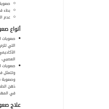
صعوبة
بطء في
عدم الق
أنواع صعو
صعوبات ال
التي تلزم
الأكاديمي
العصبي، ح
صعوبات ال
وتتمثل ف
وصعوبة في
ذهن الطفل
في المهار
علاج صعوب