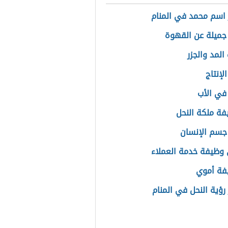
اسم محمد في المنام
جميلة عن القهوة
المد والجزر
لإنتاج
في الأب
فة ملكة النحل
جسم الإنسان
وظيفة خدمة العملاء
يفة أموي
رؤية النحل في المنام