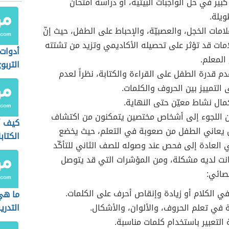
بير في حلّ الواجبات البيتية، أو دراسة امتحان
ويلة.
امات الخجل، والعصبيّة، والإحباط على الطفل، حيث إنّ
مات قد تؤثر على تحصيله الأكاديمي وتزيد من تشتته
أدوات 
 المعلم.
التربو
م قدرة الطفل على القراءة والكتابة، نظراً لعدم
 التمييز بين الحروف والكلمات.
ال نشاط معيّن حتى النهاية.
كن اللجوء إلى أشخاص مختصين يتمكنون من اكتشاف
كيف أ
ن يعاني الطفل من صعوبة في التعلم، حيث يخضع
الكتاب
العادة إلى فحص عند وصوله للصف الثاني للتأكّد
انت لديه مشكلة، ومن المؤشرات التي قد يتوصل
خصائي:
 في الكلام أو زيادة وإنقاص أحرف على الكلمات.
ما هي
في تعلم الحروف، والألوان، والأشكال.
التدر
التعبير باستخدام كلمات مناسبة.