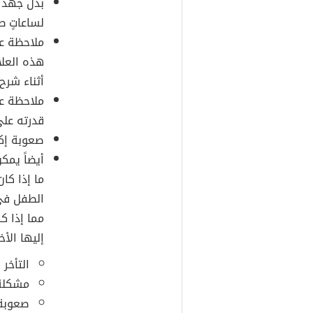
بذل جهد ك
لساعاتٍ ط
ملاحظة عل
هذه العلا
أثناء شرح
ملاحظة عد
قدرته على
صعوبة إكم
أيضاً يم
ما إذا كا
الطفل في 
مما إذا ك
إليها الأ
التأخر
مشكلة 
صعوبة 