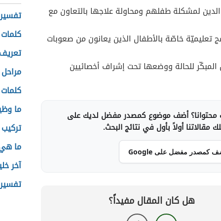
لدين لمشكلة طفلهم ومحاولة علاجها بالتعاون مع
تفسير 
كلمات 
مج تعليميّة خاصّة بالأطفال الذين يعانون من صعوبات
تعريف 
لمبكّر للحالة ووضعها تحت إشراف أخصائيين
مراحل ا
كلمات 
ما وظي
محتوانا؟ أضف موضوع كمصدر مفضل لديك على
 مقالاتنا أولاً بأول في نتائج البحث.
تركيب 
ما هي 
ف كمصدر مفضل على Google
آخر خل
تفسير 
هل كان المقال مفيداً؟