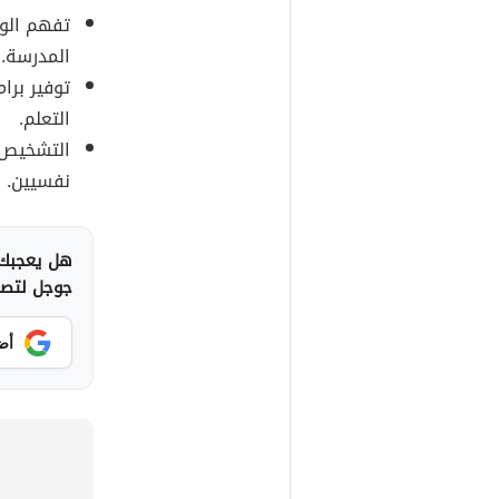
تفهم الوا
المدرسة.
توفير برا
التعلم.
التشخيص ا
نفسيين.
هل يعجبك 
جوجل لتصلك
أض