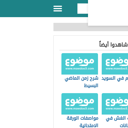
 شاهدوا أيضاً
يم في السويد
شرح زمن الماضي
البسيط
 الغش في
مواصفات الورقة
انات
الامتحانية