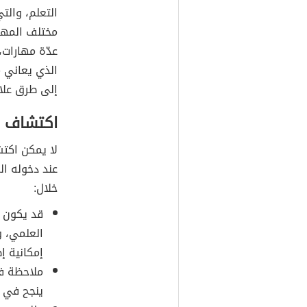
التعلم، والت
مختلف المها
عدّة مهارات
الذي يعاني م
إلى طرق علا
اكتشاف ح
لا يمكن اكتش
عند دخوله ا
خلال:
قد يكون ذ
العلمي، و
إمكانية إ
ملاحظة فج
ينجح في ا