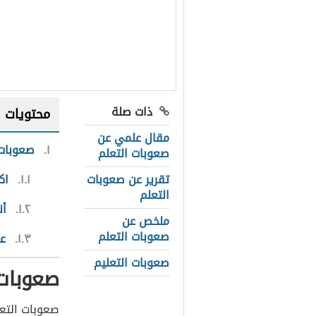
ذات صلة
محتويات
مقال علمي عن
١
صعوبات 
صعوبات التعلم
تقرير عن صعوبات
١.١
اك
التعلم
١.٢
أن
ملخص عن
صعوبات التعلم
١.٣
عل
صعوبات التعليم
صعوبات 
صعوبات التع