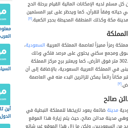
ل مسلم لديه الإمكانات المالية القيام برحلة الحج
 حياته وفقاً للقرآن، كما ويحظر على غير المسلمين
مدينة مكة وكذلك المنطقة المحيطة بحجر الكعبة.
[٣]
معلوم
المملكة
العرب
مملكة رمزاً مميزاً لعاصمة المملكة العربية
السعودية
،
سوق ومجمع سكني يحتوي على مرصد فلكي وذلك
لأنه يرتفع 302.3 متر فوق الأرض، كما ويعتبر برج مركز المملكة
السيا
نى في المملكة العربية السعودية، بالإضافة إلى أن
بر مكاناً رائعاً يمكن للزائرين البدء منه في العاصمة
اض.
[٣]
ائن صالح
أين ت
ودية
مدينة
ضائعة يعود تاريخها للمملكة النبطية في
الدول 
وهي مدينة مدائن صالح، حيث يتم زيارة هذا الموقع
د من السعوديين، ولكن ما زال هذا الموقع غير شائع