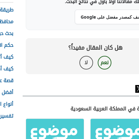
 مقالاتنا أولاً بأول في نتائج البحث.
طريقة
ف كمصدر مفضل على Google
محافظا
بحث حو
حكم اق
هل كان المقال مفيداً؟
كيف أت
نعم
لا
كيف أك
قصة عي
أفضل ك
أنواع 
ة في المملكة العربية السعودية
تفسير 