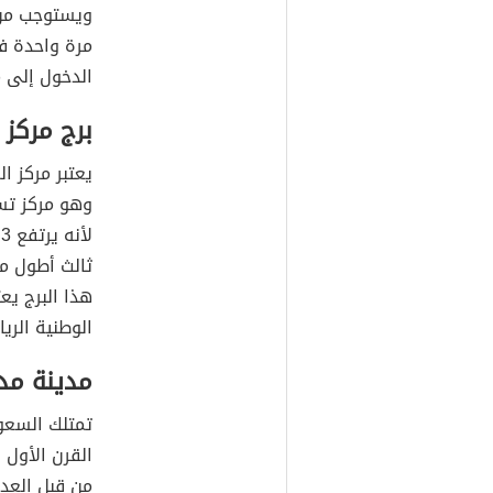
ويستوجب من ك
مرة واحدة في
الدخول إلى 
برج مركز 
يعتبر مركز ال
وهو مركز ت
ثالث أطول مب
هذا البرج يعت
الوطنية الري
مدينة مد
تمتلك السع
القرن الأول 
من قبل العدي