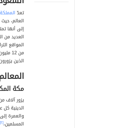
السعود
تعدّ
المملكة
العالم، حيث 
إلى أنها تم
العديد من ال
المواقع الترا
الذين يزورون
المعالم
مكة المك
يزور آلاف من
الدينية كل ع
والعمرة إلى 
المسلمين،
[٢]