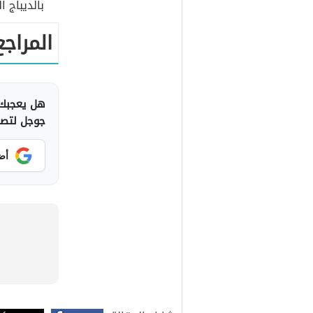
بالديباج 
المراجع
هل يعجبك 
جوجل لتصلك
أض