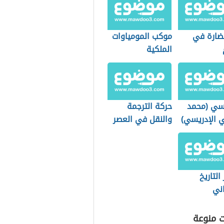
ضارة في
موكب المومياوات
الملكية
يسي (محمد
حركة الترجمة
ي الإدريسي)
والنقل في العصر
العباسي الأول
وأثرها على الفكر
والأدب والثقافة
التاريخ
اني
ت منوعة