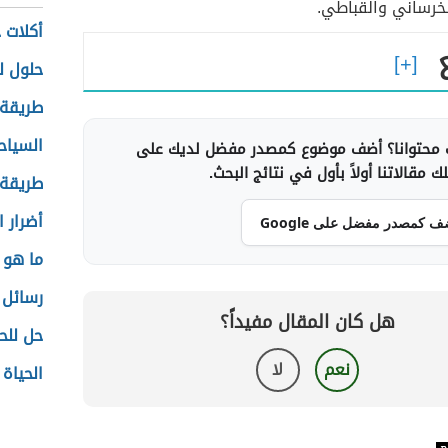
الخرساني والقباطي.
أكلات 
حلول ل
طريقة 
السياح
محتوانا؟ أضف موضوع كمصدر مفضل لديك على
 مقالاتنا أولاً بأول في نتائج البحث.
طريقة 
أضرار 
ف كمصدر مفضل على Google
ما هو 
رسائل 
هل كان المقال مفيداً؟
حل للح
نعم
لا
الحياة