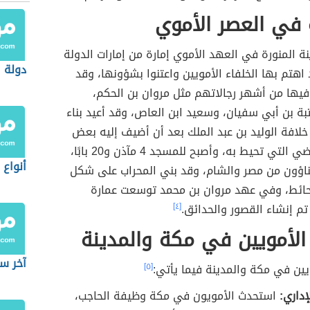
 في العصر الأموي
ة المنورة في العهد الأموي إمارة من إمارات الدولة
دولة ا
 اهتم بها الخلفاء الأمويين واعتنوا بشؤونها، وقد
فيها من أشهر رجالاتهم مثل مروان بن الحكم،
تبة بن أبي سفيان، وسعيد ابن العاص، وقد أعيد بناء
لافة الوليد بن عبد الملك بعد أن أضيف إليه بعض
الأبنية والأراضي التي تحيط به، وأصبح للمسجد 4 مآذن و20 بابًا،
أنواع 
بناؤون من مصر والشام، وقد بني المحراب على شكل
ائط، وفي عهد مروان بن محمد توسعت عمارة
تم إنشاء القصور والحدائق.
[٤]
 الأمويين في مكة والمدينة
آخر س
ويين في مكة والمدينة فيما يأتي:
[٥]
لإداري:
استحدث الأمويون في مكة وظيفة الحاجب،