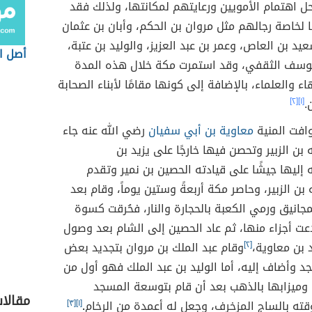
 اهتمام الأمويين ورعايتهم لمكانتها، ولذلك فقد
ا لخاصة رجالهم مثل مروان بن الحكم، وأبان بن عثمان
يد بن العاص، وعمر بن عبد العزيز، والوليد بن عتبة،
أصل ا
يوسف الثقفي، وقد استمرت مكة خلال هذه المدة
ء والعلماء، بالإضافة إلى كونها مقامًا لأبناء الصحابة
.
[١]
[٢]
وافت المنية
معاوية بن أبي سفيان
رضي الله عنه جاء
ه بن الزبير وتحصن فيها خارجًا على يزيد بن
إليها جيشًا على قيادته الحصين بن نمير وتقدم
 بن الزبير، وحاصر مكة أربعةً وستين يوماً، وقام بعد
جانيق ورمي الكعبة بالحجارة والنار، فحُرقت كسوة
ت أجزاء منها، ثم عاد الحصين إلى الشام بعد وصول
د بن معاوية،
[٢]
وقام عبد الملك بن مروان بتجديد بعض
 وأضاف إليه، أما الوليد بن عبد الملك فهو أول من
ا وميزابها بالذهب بعد أن قام بتوسعة المسجد
مقالا
ته بالساج المزخرف، وجعل له أعمدة من الرخام
.
[١]
[٣]