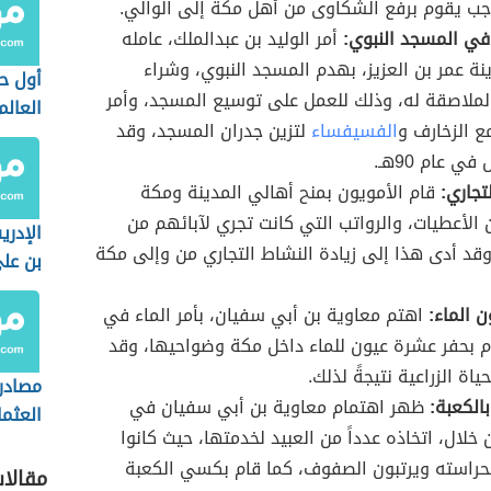
جب يقوم برفع الشكاوى من أهل مكة إلى الوالي.
في المسجد النبوي:
أمر الوليد بن عبدالملك، عامله
نة عمر بن العزيز، بهدم المسجد النبوي، وشراء
أول ح
لملاصقة له، وذلك للعمل على توسيع المسجد، وأمر
العالم
مع الزخارف و
الفسيفساء
لتزين جدران المسجد، وقد
في عام 90هـ.
لتجاري:
قام الأمويون بمنح أهالي المدينة ومكة
 الأعطيات، والرواتب التي كانت تجري لآبائهم من
الإدر
وقد أدى هذا إلى زيادة النشاط التجاري من وإلى مكة
بن عل
ن الماء:
اهتم معاوية بن أبي سفيان، بأمر الماء في
 بحفر عشرة عيون للماء داخل مكة وضواحيها، وقد
ياة الزراعية نتيجةً لذلك.
مصادر 
بالكعبة:
ظهر اهتمام معاوية بن أبي سفيان في
العثم
 خلال، اتخاذه عدداً من العبيد لخدمتها، حيث كانوا
حراسته ويرتبون الصفوف، كما قام بكسي الكعبة
مقالا