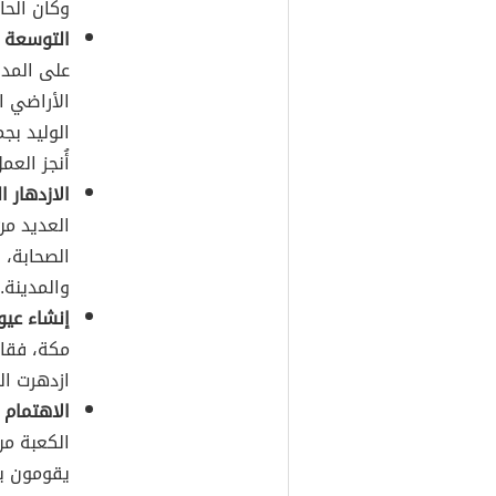
وكان الحا
التوسعة 
على المدي
الأراضي ا
الوليد بج
أُنجز العمل 
الازدهار ا
العديد من
الصحابة، 
والمدينة.
إنشاء عيو
مكة، فقام
ازدهرت الح
الاهتمام 
الكعبة من
يقومون ب