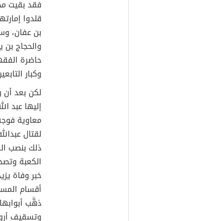
فقد بقيت محل
قلدوا إمارته
بن عفان، وسع
والحجاج بن 
حاضرة الفقها
وكبار التابعين
لكن بعد أن 
إليها عبد الل
معاوية فوجه 
لقتال عبدالله
ذلك بنصب الم
الكعبة وتصدع
خبر وفاة يزي
أقسام المسجد
ذهَّب أبوابه
وتسقيف أروق