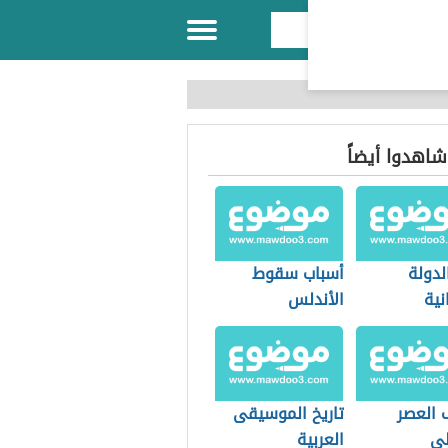
 شاهدوا أيضاً
لدولة
أسباب سقوط
نية
الأندلس
 العصر
تاريخ الموسيقى
لي
العربية