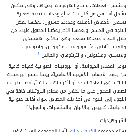
وتشكيل العضلات، وإنتاج الهرمونات، وغيرها، وهي تتكون
بشكل أساسي من كتل بنائية، أو وحدات ببتيدية صغيرة
تسمى الأحماض الأمينية وعددها عشرون، بعضها يمكن
إنتاجه في الجسم، وبعضها الآخر يمكننا الحصول عليها من
خلال الغذاء وعددها تسعة، وهي كالآتي: هستيدين،
والفينيل ألانين، وآيسولوسين، و ثريونين، ولايوسين،
ولايسين، وميثيونين، والتربتوفان، والفالين.
[٢]
توفر المصادر الحيوانية، أو البروتينات الحيوانية كميات كافية
من جميع الأحماض الأمينية الأساسية، بينما تفتقر البروتينات
النباتية في العادة لواحد أو أكثر منها، لذا فإنّ أفضل طريقة
لضمان الحصول على ما يكفي من مصادر البروتينات كافة هي
اللجوء إلى التنوع في أخذ تلك المصادر، سواء أكانت حيوانية
أو نباتية، كالبيض، والألبان، والمكسرات، والفول.
[٢]
الكربوهيدرات
تهتم مجموعة
الكربوهيدرات
بأنّها المجموعة الغذائية غير