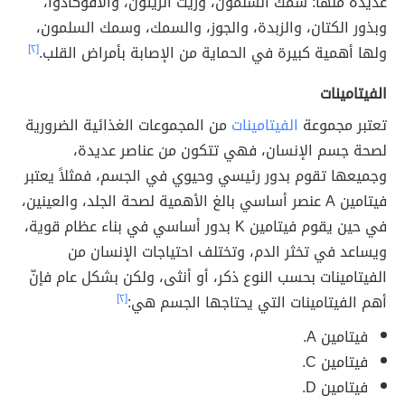
عديدة منها: سمك السلمون، وزيت الزيتون، والأفوكادوا،
وبذور الكتان، والزبدة، والجوز، والسمك، وسمك السلمون،
ولها أهمية كبيرة في الحماية من الإصابة بأمراض القلب.
[٢]
الفيتامينات
تعتبر مجموعة
الفيتامينات
من المجموعات الغذائية الضرورية
لصحة جسم الإنسان، فهي تتكون من عناصر عديدة،
وجميعها تقوم بدور رئيسي وحيوي في الجسم، فمثلاً يعتبر
فيتامين A عنصر أساسي بالغ الأهمية لصحة الجلد، والعينين،
في حين يقوم فيتامين K بدور أساسي في بناء عظام قوية،
ويساعد في تخثر الدم، وتختلف احتياجات الإنسان من
الفيتامينات بحسب النوع ذكر، أو أنثى، ولكن بشكل عام فإنّ
أهم الفيتامينات التي يحتاجها الجسم هي:
[٢]
فيتامين A.
فيتامين C.
فيتامين D.