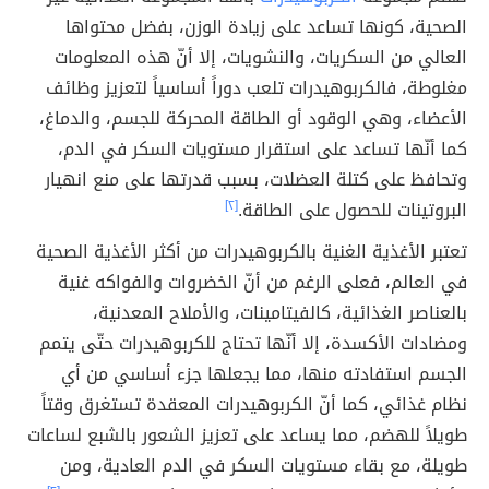
الصحية، كونها تساعد على زيادة الوزن، بفضل محتواها
العالي من السكريات، والنشويات، إلا أنّ هذه المعلومات
مغلوطة، فالكربوهيدرات تلعب دوراً أساسياً لتعزيز وظائف
الأعضاء، وهي الوقود أو الطاقة المحركة للجسم، والدماغ،
كما أنّها تساعد على استقرار مستويات السكر في الدم،
وتحافظ على كتلة العضلات، بسبب قدرتها على منع انهيار
البروتينات للحصول على الطاقة.
[٢]
تعتبر الأغذية الغنية بالكربوهيدرات من أكثر الأغذية الصحية
في العالم، فعلى الرغم من أنّ الخضروات والفواكه غنية
بالعناصر الغذائية، كالفيتامينات، والأملاح المعدنية،
ومضادات الأكسدة، إلا أنّها تحتاج للكربوهيدرات حتّى يتمم
الجسم استفادته منها، مما يجعلها جزء أساسي من أي
نظام غذائي، كما أنّ الكربوهيدرات المعقدة تستغرق وقتاً
طويلاً للهضم، مما يساعد على تعزيز الشعور بالشبع لساعات
طويلة، مع بقاء مستويات السكر في الدم العادية، ومن