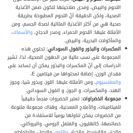
اللحوم والبيض، ومدى صلاحيتها لتكون ضمن الأغذية
الصحية، ولكن الحقيقة أنّ اللحوم المطبوخة بطريقة
صحية هي من أكثر الأغذية المثالية لصحة الجسم، ومن
الأمثلة عليها: اللحوم الحمراء، وصدر الدجاج،
والأسماك
،
والمأكولات البحرية، والبيض.
المكسرات والبذور والفول السوداني:
تحتوي هذه
المجموعة على نسب عالية من الدهون الصحية، لذا، تشير
الدراسات إلى أنّ المكسرات والبذور يمكن أن تساعد على
فقدان الوزن، إضافة لمحتواها من فيتامين E،
والمغنسيوم
، ومن الأمثلة عليها: اللوز، وبذور شيا، وجوز
الهند، والمكسرات، و الجوز، و الفول السوداني.
مجموعة الخضراوات:
تعتبر الخضروات منجماً حقيقياً
للفيتامينات، والأملاح المعدنية، وهناك مجموعة متنوعة
من الخضروات يمكن تناولها يومياً للاستفادة من
خصائصها، كالهليون، والفلفل الرومي، والبروكلي،
والجزر، والقرنبيط، والخيار،
والثوم
، والبصل، والطماطم.