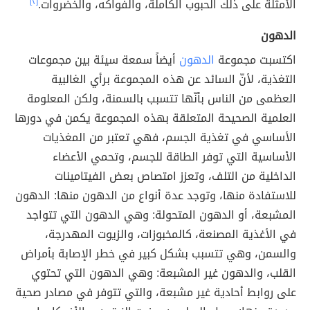
الأمثلة على ذلك الحبوب الكاملة، والفواكه، والخضروات.
[٢]
الدهون
اكتسبت مجموعة
الدهون
أيضاً سمعة سيئة بين مجموعات
التغذية، لأنّ السائد عن هذه المجموعة برأي الغالبية
العظمى من الناس بأنّها تتسبب بالسمنة، ولكن المعلومة
العلمية الصحيحة المتعلقة بهذه المجموعة يكمن في دورها
الأساسي في تغذية الجسم، فهي تعتبر من المغذيات
الأساسية التي توفر الطاقة للجسم، وتحمي الأعضاء
الداخلية من التلف، وتعزز امتصاص بعض الفيتامينات
للاستفادة منها، وتوجد عدة أنواع من الدهون منها: الدهون
المشبعة، أو الدهون المتحولة: وهي الدهون التي تتواجد
في الأغذية المصنعة، كالمخبوزات، والزيوت المهدرجة،
والسمن، وهي تتسبب بشكل كبير في خطر الإصابة بأمراض
القلب، والدهون غير المشبعة: وهي الدهون التي تحتوي
على روابط أحادية غير مشبعة، والتي تتوفر في مصادر صحية