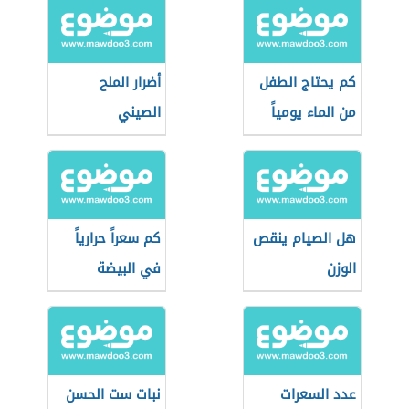
كم يحتاج الطفل
أضرار الملح
من الماء يومياً
الصيني
هل الصيام ينقص
كم سعراً حرارياً
الوزن
في البيضة
المسلوقة
عدد السعرات
نبات ست الحسن