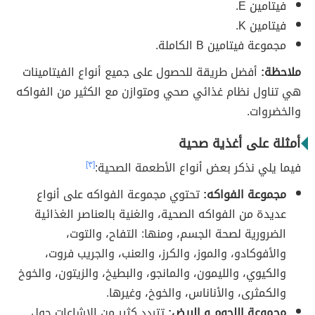
فيتامين E.
فيتامين K.
مجموعة فيتامين B الكاملة.
ملاحظة:
أفضل طريقة للحصول على جميع أنواع الفيتامينات
هي تناول نظام غذائي صحي ومتوازن مع الكثير من الفواكه
والخضروات.
أمثلة على أغذية صحية
فيما يلي نذكر بعض أنواع الأطعمة الصحية:
[٣]
مجموعة الفواكه:
تحتوي مجموعة الفواكه على أنواع
عديدة من الفواكه الصحية، والغنية بالعناصر الغذائية
الضرورية لصحة الجسم، ومنها: التفاح، والتوت،
والأفوكادو، والموز، والكرز، والعنب، والجريب فروت،
والكيوي، والليمون، والمانجو، والبطيخ، والزيتون، والخوخ
والكمثرى، والأناناس، والخوخ، وغيرها.
مجموعة اللحوم و البيض:
تتردد كثير من الإشاعات حول