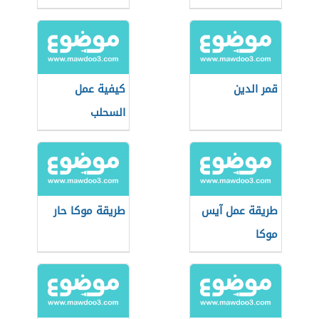
قمر الدين
كيفية عمل
السحلب
طريقة عمل آيس
طريقة موكا حار
موكا