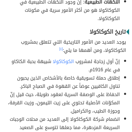
النكهات الطبيعية:
إنّ وجود النكهات الطبيعية في
الكوكاكولا هو من أكثر الأمور سرية في مكونات
الكوكاكولا.
تاريخ الكوكاكولا
يوجد العديد من الأمور التاريخية التي تتعلق بمشروب
الكوكاكولا، ومن أهمها ما يلي:
[٤]
إنّ أول زجاجة لمشروب
الكوكاكولا
شبيهة بحبة الكاكاو
في عام 1916م.
إطلاق حملة تسويقية خاصة بالأشخاص الذين يحبون
تناول الكافيين عوضاً عن القهوة في الصباح الباكر.
الحفاظ على الوصفة السرية لعقود طويلة، حيث قيل إنّ
المكوّنات الأصلية تحتوي على زيت الليمون، وزيت القرفة،
وجوزة الطيب، والكراميل.
انضمام شركة الكوكاكولا إلى العديد من محلات الوجبات
السريعة المزدهرة، مما جعلها تتوسع على الصعيد