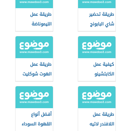
طريقة تحضير
طريقة عمل
شاي البابونج
الليموناضة
كيفية عمل
طريقة عمل
الكابتشينو
الهوت شوكليت
طريقة عمل
أفضل أنواع
اللافندر لاتيه
القهوة السوداء