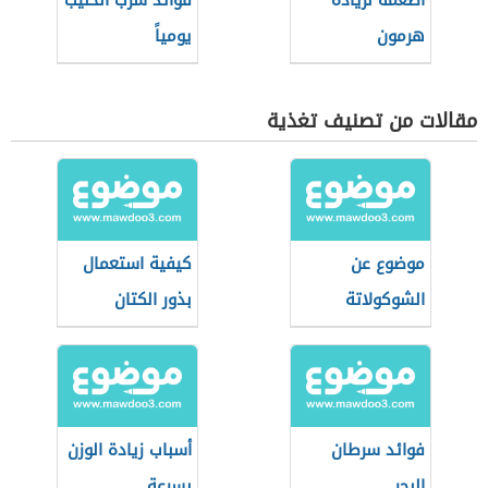
أطعمة لزيادة
فوائد شرب الحليب
هرمون
يومياً
التستوستيرون
مقالات من تصنيف تغذية
موضوع عن
كيفية استعمال
الشوكولاتة
بذور الكتان
للتنحيف
فوائد سرطان
أسباب زيادة الوزن
البحر
بسرعة