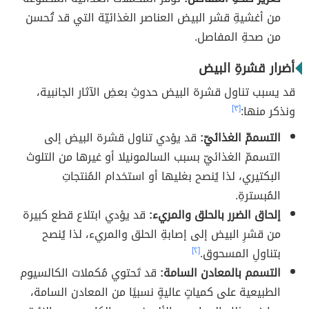
من أغشيةِ قشر البيض العناصر الغذائيّة التي قد تُحسن
من صحةِ المفاصل.
أضرار قشرةِ البيض
قد يسبب تناول قشرة البيض حدوثِ بعضِ الآثار الجانبية،
ونذكر منها:
[٣]
التسممّ الغذائيّ:
قد يؤدي تناول قشرة البيض إلى
التسممّ الغذائيّ بسبب السالمونيلا أو غيرها من التلوث
البكتيري، لذا يُنصح بغليها أو استخدام المُنتجاتِ
المُبسترةِ.
إلحاق الضرر بالحلق والمريء:
قد يؤدي ابتلاع قطع كبيرة
من قشرِ البيض إلى إصابةِ الحلق والمريء، لذا يُنصح
بتناولِ المسحوق.
[٢]
التسمم بالمعادن السامة:
قد تَحتوي مُكملات الكالسيوم
الطبيعية على كمياتٍ عاليةٍ نسبيًا من المعادن السامة،