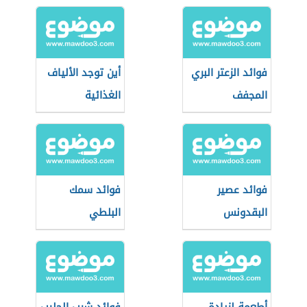
فوائد الزعتر البري
أين توجد الألياف
المجفف
الغذائية
فوائد عصير
فوائد سمك
البقدونس
البلطي
والليمون