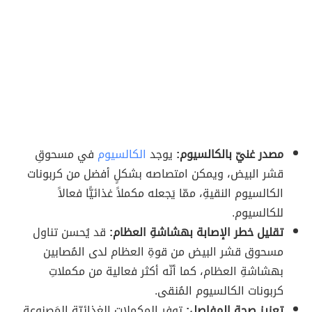
مصدر غنيّ بالكالسيوم:
يوجد
الكالسيوم
في مسحوقِ
قشر البيض، ويمكن امتصاصه بشكلٍ أفضل من كربونات
الكالسيوم النقيةِ، ممّا يَجعله مكملاً غذائيًّا فعالاً
للكالسيوم.
تقليل خطر الإصابة بهشاشةِ العظام:
قد يُحسن تناول
مسحوق قشر البيض من قوةِ العظام لدى المُصابين
بهشاشةِ العظام، كما أنّه أكثر فعالية من مكملاتِ
كربونات الكالسيوم المُنقى.
تعزيز صحةِ المفاصل:
توفر المكملات الغذائيّة المَصنوعة