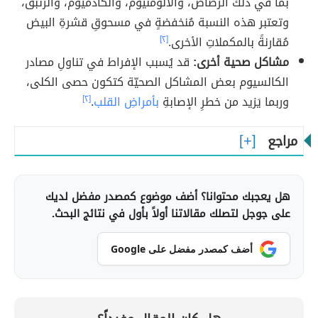
بما في ذلك الرصاص، والألومنيوم، والكادميوم، والزئبق،
وتعتبر هذه النسبة مُنخفضةٍ في مسحوقِ قشرةِ البيض
مُقارنةً بالمكملاتِ الأخرى.
[٢]
مشاكل صحية أخرى:
قد يُسبب الإفراط في تناولِ مصادر
الكالسيوم بعض المشاكل الصحيّة كتكون حصى الكلى،
وربما يَزيد من خطرِ الإصابةِ
بأمراضِ القلب
.
[٢]
مراجع
هل يعجبك محتوانا؟ أضف موضوع كمصدر مفضل لديك
على جوجل لتصلك مقالاتنا أولاً بأول في نتائج البحث.
أضف كمصدر مفضل على Google