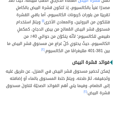
تمثل
قشرة البيض
الغطاء الخارجي الصلب للبيضة، حيثُ تُعدّ
مصدرًا غنياً بالكالسيومِ، إذ تَتكون قشرة البيض بالكاملِ
تقريبًا من بلوراتِ كربونات الكالسيوم، أما باقي القشرة
فتتكون من البروتين، والمعادن الأخرى
[١]
ويتمّ استخدام
مَسحوق قشر البيض المُعالج من بيضِ الدجاج، كمكملٍ
طبيعي للكالسيوم؛ لأنّه يتكوّن من حوالي 40٪ من
الكالسيومِ، حيثُ يحتوي كلّ غرامٍ من مسحوقِ قشرِ البيض ما
بين 381-401 ملليغرامًا من الكالسيوم.
[٢]
فوائد قشرة البيض
يُمكن تَحضير مسحوق قشر البيض في المنزل، عن طريق غليه
وتَجفيفه، ثمّ طحنه، ويتمّ خلط المسحوق بالماء أو إضافته
إلى الطعام، وفيما يلي أهم الفوائد الصحيّة لتناولَ مسحوق
قشرة البيض:
[٢]