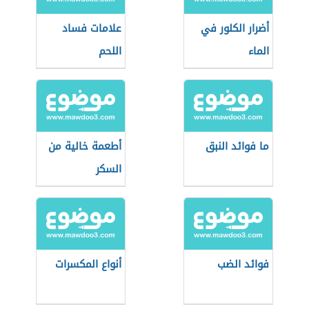
أضرار الكلور في
علامات فساد
الماء
اللحم
ما فوائد النبق
أطعمة خالية من
السكر
فوائد الضب
أنواع المكسرات