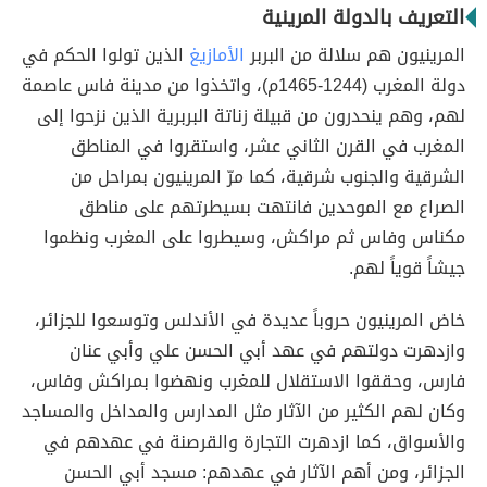
التعريف بالدولة المرينية
المرينيون هم سلالة من البربر
الأمازيغ
الذين تولوا الحكم في
دولة المغرب (1244-1465م)، واتخذوا من مدينة فاس عاصمة
لهم، وهم ينحدرون من قبيلة زناتة البربرية الذين نزحوا إلى
المغرب في القرن الثاني عشر، واستقروا في المناطق
الشرقية والجنوب شرقية، كما مرّ المرينيون بمراحل من
الصراع مع الموحدين فانتهت بسيطرتهم على مناطق
مكناس وفاس ثم مراكش، وسيطروا على المغرب ونظموا
جيشاً قوياً لهم.
خاض المرينيون حروباً عديدة في الأندلس وتوسعوا للجزائر،
وازدهرت دولتهم في عهد أبي الحسن علي وأبي عنان
فارس، وحققوا الاستقلال للمغرب ونهضوا بمراكش وفاس،
وكان لهم الكثير من الآثار مثل المدارس والمداخل والمساجد
والأسواق، كما ازدهرت التجارة والقرصنة في عهدهم في
الجزائر، ومن أهم الآثار في عهدهم: مسجد أبي الحسن